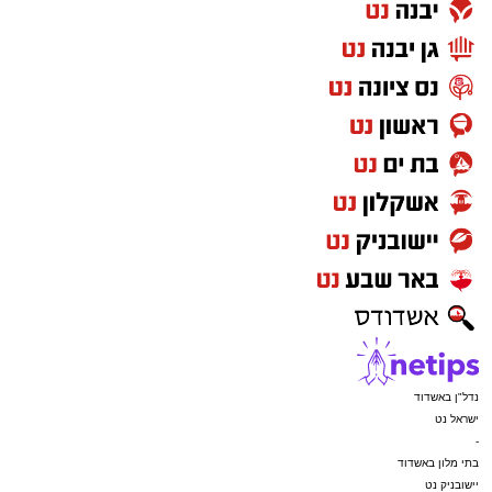
מעוניינים להגיב? לדווח ? צרו איתנו קשר במייל -
ASHDODS@ISNET.CO.IL
נדל"ן באשדוד
ישראל נט
-
בתי מלון באשדוד
יישובניק נט