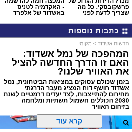
מכרז הדירות הגדול של
המלצה חמה להרשמה
פרשקובסקי. כל מה
- האקדמיה לטניס
שצריך לדעת לפני
באשדוד של אלפרד
שמגישים הצעה לדירה
קריאולנסקי - לילדים
באשדוד
כתבות נוספות
חדשות אשדוד
>
מקומי
המהפכה של נמל אשדוד:
האם זו הדרך החדשה להציל
את האוויר שלנו?
בזמן שכולם עסוקים במציאות הביטחונית, נמל
אשדוד חושף דוח המציג מעבר הדרגתי
מחירום להתייצבות, לצד יעדים דרמטיים לשנת
2030 הכוללים חשמול תשתיות ומלחמה
בזיהום האוויר
קרא עוד