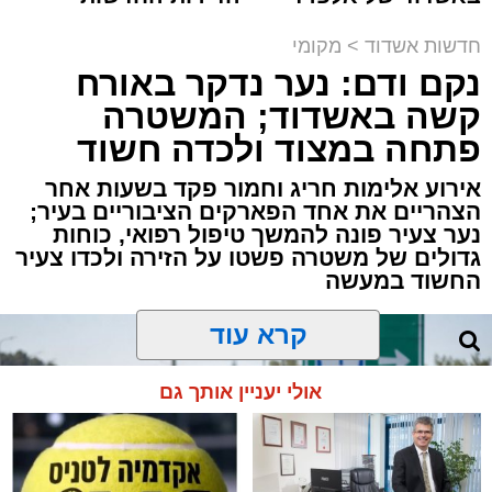
קריאולנסקי - לילדים
למכירה באשדוד >>>
תגים:
זיהום
,
אשדוד
,
נמל אשדוד
,
רפורמה
,
אוויר
חדשות אשדוד
>
מקומי
נקם ודם: נער נדקר באורח
מאחורי חומות הבטון והמנופים של השער הימי
קשה באשדוד; המשטרה
המרכזי בישראל מתנהלת פעילות ענפה.
פתחה במצוד ולכדה חשוד
דוח האחריות התאגידית (ESG) לשנת 2025
אירוע אלימות חריג וחמור פקד בשעות אחר
שמפרסמת חברת נמל אשדוד חושף את התנהלות
הצהריים את אחד הפארקים הציבוריים בעיר;
החברה במהלך שנה מאתגרת, שהתאפיינה
נער צעיר פונה להמשך טיפול רפואי, כוחות
גדולים של משטרה פשטו על הזירה ולכדו צעיר
במעבר הדרגתי ממציאות חירום מתמשכת
החשוד במעשה
להתייצבות זהירה – לצד קשיים ביטחוניים,
תפעוליים וכלכליים כבדים.
קרא עוד
למרות זאת, הנמל המשיך למלא את תפקידו
אולי יעניין אותך גם
כתשתית לאומית חיונית, תוך שמירה על רציפות
תפקודית מלאה והבטחת זרימת הסחורות לישראל
וממנה.