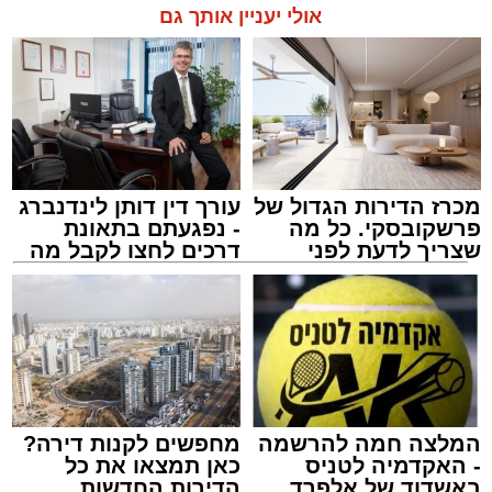
אולי יעניין אותך גם
מכרז הדירות הגדול של
עורך דין דותן לינדנברג
פרשקובסקי. כל מה
- נפגעתם בתאונת
שצריך לדעת לפני
דרכים לחצו לקבל מה
שמגישים הצעה לדירה
שמגיע לכם
באשדוד
צילום: מני בן ארוש
מערכת האתר / 10:44 06.08.26
המלצה חמה להרשמה
מחפשים לקנות דירה?
- האקדמיה לטניס
כאן תמצאו את כל
באשדוד של אלפרד
הדירות החדשות