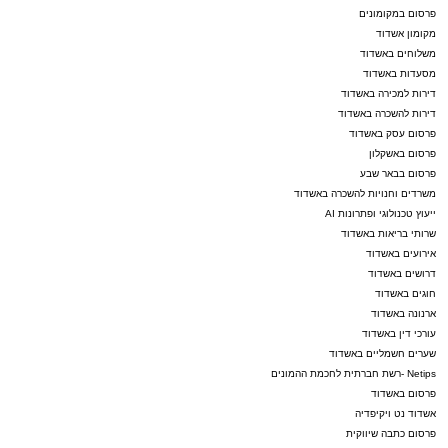
פרסום במקומונים
מקומון אשדוד
משלוחים באשדוד
מסעדות באשדוד
דירות למכירה באשדוד
דירות להשכרה באשדוד
פרסום עסק באשדוד
פרסום באשקלון
פרסום בבאר שבע
משרדים וחנויות להשכרה באשדוד
ייעוץ טכנולוגי ופתרונות AI
שרותי בריאות באשדוד
אירועים באשדוד
דרושים באשדוד
חוגים באשדוד
ארנונה באשדוד
עורכי דין באשדוד
שערים חשמליים באשדוד
Netips -רשת חברתית לחכמת ההמונים
פרסום באשדוד
אשדוד נט ויקיפדיה
פרסום כתבה שיווקית