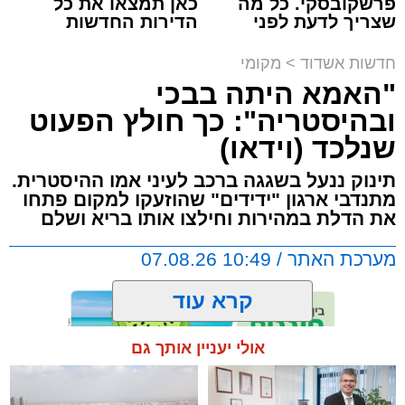
פרשקובסקי. כל מה
כאן תמצאו את כל
שצריך לדעת לפני
הדירות החדשות
שמגישים הצעה לדירה
למכירה באשדוד >>>
על פי העדויות מהשטח, הנהג, שהתעצבן במהלך
באשדוד
חדשות אשדוד
>
מקומי
הנסיעה על אחד הנוסעים, איבד שליטה ובצעד
"האמא היתה בבכי
דרמטי ואלים ניפץ את שמשת האוטובוס.
המעשה האלים גרם להתרסקות זכוכיות ולרגעים
ובהיסטריה": כך חולץ הפעוט
של אימה בתוך כלי הרכב. ילדים רבים ונוסעים
שנלכד (וידאו)
אחרים שהיו על האוטובוס לקו בטראומה, פרצו
תינוק ננעל בשגגה ברכב לעיני אמו ההיסטרית.
בבכי היסטרי ונאלצו לחוות רגעים של חרדה
מתנדבי ארגון "ידידים" שהוזעקו למקום פתחו
עמוקה בעיצומה של הנסיעה בכביש.
את הדלת במהירות וחילצו אותו בריא ושלם
מערכת האתר / 10:49 07.08.26
בעקבות פניות דחופות ודיווחים שהעבירו הנוסעים
המבוהלים למוקדי החירום, כוחות משטרה הוזעקו
קרא עוד
לזירה ועצרו את האוטובוס בהמשך המסלול כדי
לטפל באירוע ולתחקר את המעורבים.
אולי יעניין אותך גם
תגים:
אשדוד
,
ידידים
מעוניינים להגיב? לדווח ? צרו איתנו קשר במייל -