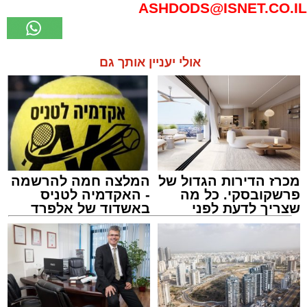
ASHDODS@ISNET.CO.IL
אולי יעניין אותך גם
מכרז הדירות הגדול של
המלצה חמה להרשמה
פרשקובסקי. כל מה
- האקדמיה לטניס
שצריך לדעת לפני
באשדוד של אלפרד
שמגישים הצעה לדירה
קריאולנסקי - לילדים
באשדוד