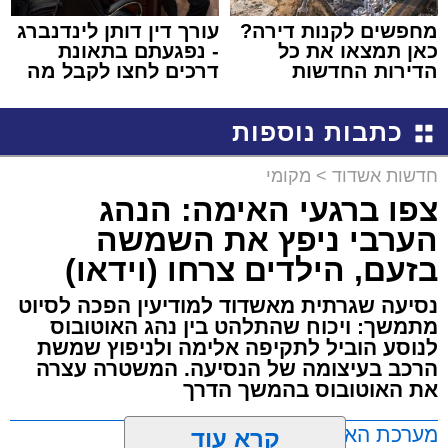
מחפשים לקנות דירה?
עורך דין דותן לינדנברג
כאן תמצאו את כל
- נפגעתם בתאונת
הדירות החדשות
דרכים לחצו לקבל מה
למכירה באשדוד >>>
שמגיע לכם
כתבות נוספות
חדשות אשדוד
>
מקומי
צפו ברגעי האימה: הנהג
הערבי ניפץ את השמשה
בזעם, הילדים צרחו (וידאו)
נסיעה שגרתית מאשדוד למודיעין הפכה לסיוט
מתמשך: ויכוח שהתלהט בין נהג האוטובוס
לנוסע הוביל לתקיפה אלימה ולניפוץ שמשת
הרכב בעיצומה של הנסיעה. המשטרה עצרה
את האוטובוס בהמשך הדרך
מערכת האתר / 11:35 07.08.26
קרא עוד