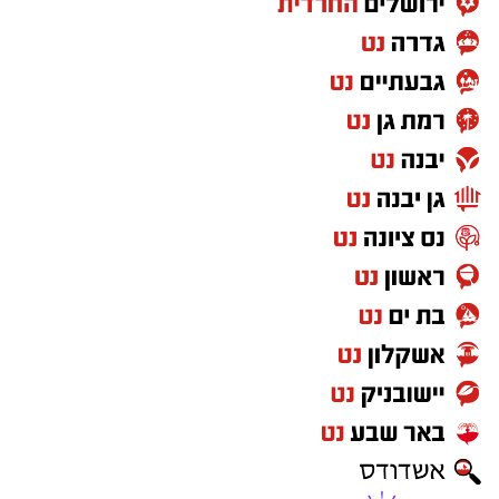
להשאירו בידי ילדים קטנים ללא השגחה. במקרה
חירום של נעילת רכב, יש ליצור קשר מיידי עם
מוקד ידידים בטלפון
1230
(ללא כוכבית).
מעוניינים להגיב? לדווח ? צרו איתנו קשר במייל -
ASHDODS@ISNET.CO.IL