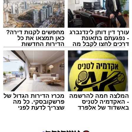
ASHDODS@ISNET.CO.IL
עורך דין דותן לינדנברג
מחפשים לקנות דירה?
- נפגעתם בתאונת
כאן תמצאו את כל
דרכים לחצו לקבל מה
הדירות החדשות
שמגיע לכם
למכירה באשדוד >>>
אמש (חמישי) בסביבות השעה 21:49, התקבלה
קריאת חירום במוקד ארגון "ידידים" אודות תינוק
שננעל בשגגה ברכב לעיני אמו הדואגת, ברחוב
כ"ט בנובמבר באשקלון.
מישאל שי לוי, מוקדן ידידים שקיבל את השיחה,
המלצה חמה להרשמה
מכרז הדירות הגדול של
הזניק מיד כוחות לסיוע. דניאל ברכה, מתנדב
- האקדמיה לטניס
פרשקובסקי. כל מה
באשדוד של אלפרד
שצריך לדעת לפני
יחידת האופנועים, יחד עם מאיר אבוקרט, מתנדב
קריאולנסקי - לילדים
שמגישים הצעה לדירה
הסניף המקומי, נענו לקריאה והגיעו לזירה בתוך זמן
באשדוד
קצר. בעזרת ציוד ייעודי שברשותם, פעלו השניים