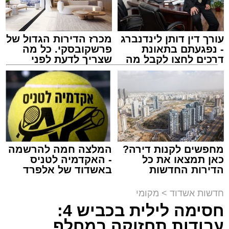
עורך דין דותן לינדנברג
מכרז הדירות הגדול של
- נפגעתם בתאונת
פרשקובסקי. כל מה
דרכים לחצו לקבל מה
שצריך לדעת לפני
שמגיע לכם
שמגישים הצעה לדירה
מעגלים
באשדוד
מנהל האתר / 20:31 06.08.26
מחפשים לקנות דירה?
המלצה חמה להרשמה
כאן תמצאו את כל
- האקדמיה לטניס
תגים:
הגרי"ב שרייבר
,
מעגלים
הדירות החדשות
באשדוד של אלפרד
למכירה באשדוד >>>
קריאולנסקי - לילדים
ארוע שטרם היה כמותו: בשבוע הבא ביום ג'
חדשות אשדוד
>
מקומי
יתכנסו המוני בחורי הישיבות שטרם החלו את זמן
חסימה לילית בכביש 4:
'אלול', והם יזכו לשמוע את גדולי הדור, מרן הגרי"ב
עבודות תחזוקה במחלף