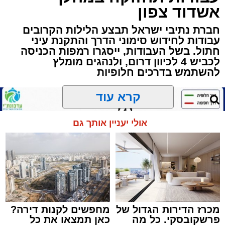
שרייבר שליט"א והגאון רבי ישאי טולידנו שליט"א,
אשדוד צפון
שבשעה נדירה של קורת רוח ישתפו את שומעיהם
באשר ראו וקיבלו בבתי הוריהם, הגאון רבי פנחס
חברת נתיבי ישראל תבצע הלילות הקרובים
עבודות לחידוש סימוני הדרך והתקנת עיני
שרייבר זצ"ל והגאון רבי ניסים טולידנו זצ"ל, כאשר
חתול. בשל העבודות, ייסגרו רמפות הכניסה
מטרתם של הדברים שישמעו היא לעורר הלבבות
לכביש 4 לכיוון דרום, ולנהגים מומלץ
ולהחדיר אהבת אמת לתורה.
להשתמש בדרכים חלופיות
הארוע, במסגרת ארועי 'מעגלים', יתקיים בבית
קרא עוד
הכנסת 'חניכי הישיבות' רובע ג', ביום שלישי הקרוב
בשעה 21.00
אולי יעניין אותך גם
לאחר הארוע יתקיים רב שיח וכן פלפול תלמודי
בריתחא דאורייתא בעומקא דשמעתתא.
מכרז הדירות הגדול של
מחפשים לקנות דירה?
פרשקובסקי. כל מה
כאן תמצאו את כל