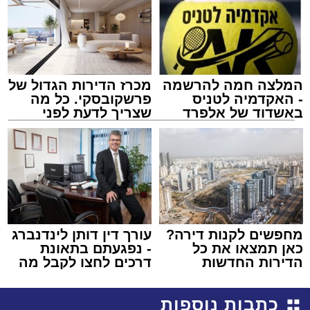
המלצה חמה להרשמה
מכרז הדירות הגדול של
- האקדמיה לטניס
פרשקובסקי. כל מה
באשדוד של אלפרד
שצריך לדעת לפני
קריאולנסקי - לילדים
שמגישים הצעה לדירה
באשדוד
מחפשים לקנות דירה?
עורך דין דותן לינדנברג
כאן תמצאו את כל
- נפגעתם בתאונת
הדירות החדשות
דרכים לחצו לקבל מה
למכירה באשדוד >>>
שמגיע לכם
כתבות נוספות