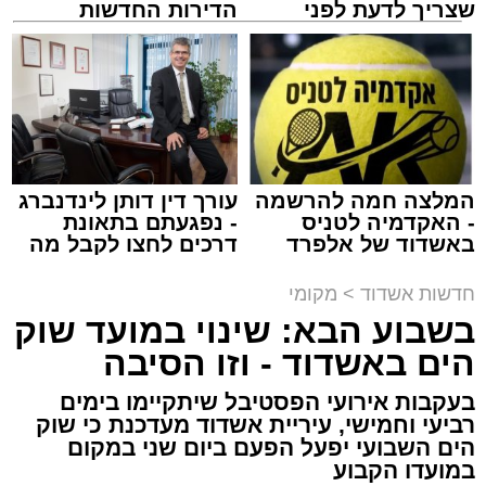
שצריך לדעת לפני
הדירות החדשות
שמגישים הצעה לדירה
למכירה באשדוד >>>
באשדוד
נתיבי ישראל
מערכת האתר / 18:19 06.08.26
המלצה חמה להרשמה
עורך דין דותן לינדנברג
- האקדמיה לטניס
- נפגעתם בתאונת
באשדוד של אלפרד
דרכים לחצו לקבל מה
מעוניינים להגיב? לדווח ? צרו איתנו קשר במייל -
קריאולנסקי - לילדים
שמגיע לכם
ASHDODS@ISNET.CO.IL
תגים:
אשדוד
,
נתיבי ישראל
חדשות אשדוד
>
מקומי
בשבוע הבא: שינוי במועד שוק
חברת "נתיבי ישראל" הודיעה על ביצוע עבודות
הים באשדוד - וזו הסיבה
תחזוקה ליליות במחלף אשדוד צפון שיימשכו
בעקבות אירועי הפסטיבל שיתקיימו בימים
במשך שני לילות, בימים ראשון ושני, ה-9 וה-10
רביעי וחמישי, עיריית אשדוד מעדכנת כי שוק
באוגוסט 2026, בין השעות 23:00 בלילה ועד
הים השבועי יפעל הפעם ביום שני במקום
05:00 בבוקר למחרת.
במועדו הקבוע