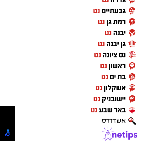
מעוניינים להגיב? לדווח ? צרו איתנו קשר במייל -
ASHDODS@ISNET.CO.IL