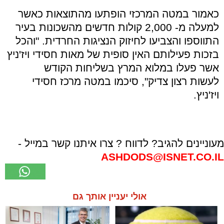
כאמור במטה המרכזי הופתעו מהתוצאות כאשר
למעלה מ- 2,000 קולות חדשים מהשכונות בעיר
התווספו והצביעו לחיזוק הנציגות החרדית. "והכל
בזכות פעילותם האין סופית של מאות חסידי ויז'ניץ
אשר פעלו במלוא המרץ בשליחות הקודש
לעשות רצון צדיק", סיכמו במטה מרכז חסידי
ויז'ניץ.
מעוניינים להגיב? לדווח ? צרו איתנו קשר במייל -
ASHDODS@ISNET.CO.IL
אולי יעניין אותך גם