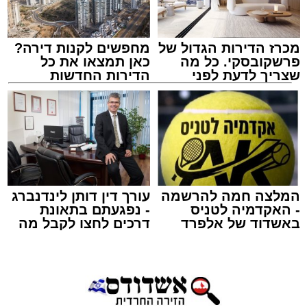
מכרז הדירות הגדול של
מחפשים לקנות דירה?
פרשקובסקי. כל מה
כאן תמצאו את כל
שצריך לדעת לפני
הדירות החדשות
שמגישים הצעה לדירה
למכירה באשדוד >>>
באשדוד
צילום: שמחה חסיד הצלה דרום
מערכת האתר / 00:47 09.08.26
המלצה חמה להרשמה
עורך דין דותן לינדנברג
- האקדמיה לטניס
- נפגעתם בתאונת
באשדוד של אלפרד
דרכים לחצו לקבל מה
קריאולנסקי - לילדים
שמגיע לכם
תגים:
אשדוד
,
ירי
אירוע ירי חמור התרחש לפני שעה קלה ברובע ב'
באשדוד, כתוצאה ממנו נפצע גבר כבן 30 באורח