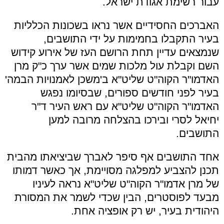
עבור רשימת אגודת ישראל.
האברכים החסידיים אשר נראו בשכונות הכלליות
בעיר התקבלו בחמימות על ידי התושבים,
שנמצאים עדיין תחת הרושם העז של אירוע קידוש
השם וקבלת עול מלכות שמים אשר ערך כ"ק מרן
האדמו"ר הקוה"ט שליט"א ב'משכן לאמנויות הבמה'
בעיר לפני חודשים ספורים, שבסיומו נפגש
האדמו"ר הקוה"ט שליט"א עם ראש העיר ד"ר
יחיאל לסרי ובירכו בהצלחה מרובה למען
התושבים.
אחד התושבים אף סיפר לאברך שביציאתו מהבית
תכנן להצביע למפלגה מסויימת, אך כאשר דמותו
של מרן אדמו"ר הקוה"ט שליט"א נראה לעיניו
מבעד לפוסטרים, הבין שכדי לשמר את המסורת
היהודית בעיר, יש רק אופציה אחת.