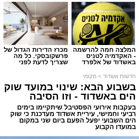
למכירה באשדוד >>>
שמגיע לכם
נתיבי ישראל
מערכת האתר / 18:19 06.08.26
המלצה חמה להרשמה
מכרז הדירות הגדול של
- האקדמיה לטניס
פרשקובסקי. כל מה
באשדוד של אלפרד
שצריך לדעת לפני
מעוניינים להגיב? לדווח ? צרו איתנו קשר במייל -
קריאולנסקי - לילדים
שמגישים הצעה לדירה
ASHDODS@ISNET.CO.IL
באשדוד
תגים:
אשדוד
,
נתיבי ישראל
חדשות אשדוד
>
מקומי
בשבוע הבא: שינוי במועד שוק
חברת "נתיבי ישראל" הודיעה על ביצוע עבודות
הים באשדוד - וזו הסיבה
תחזוקה ליליות במחלף אשדוד צפון שיימשכו
בעקבות אירועי הפסטיבל שיתקיימו בימים
במשך שני לילות, בימים ראשון ושני, ה-9 וה-10
רביעי וחמישי, עיריית אשדוד מעדכנת כי שוק
באוגוסט 2026, בין השעות 23:00 בלילה ועד
הים השבועי יפעל הפעם ביום שני במקום
05:00 בבוקר למחרת.
במועדו הקבוע
העבודות מבוצעות כחלק מפעולות שוטפות