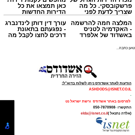
אולי יעניין אותך גם
והסוחרים מתבקשים להיערך בהתאם לשינוי
בלוחות הזמנים.
מעוניינים להגיב? לדווח ? צרו איתנו קשר במייל -
תגים:
טיילת המזח הצפוני במרינה באשדוד
ASHDODS@ISNET.CO.IL
מכרז הדירות הגדול של
מחפשים לקנות דירה?
פרשקובסקי. כל מה
כאן תמצאו את כל
שצריך לדעת לפני
הדירות החדשות
שמגישים הצעה לדירה
למכירה באשדוד >>>
באשדוד
המלצה חמה להרשמה
עורך דין דותן לינדנברג
- האקדמיה לטניס
- נפגעתם בתאונת
באשדוד של אלפרד
דרכים לחצו לקבל מה