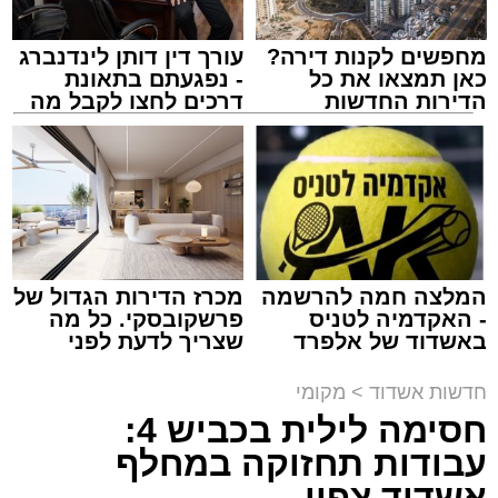
מחפשים לקנות דירה?
עורך דין דותן לינדנברג
כאן תמצאו את כל
- נפגעתם בתאונת
הדירות החדשות
דרכים לחצו לקבל מה
למכירה באשדוד >>>
שמגיע לכם
מעגלים
מנהל האתר / 20:31 06.08.26
המלצה חמה להרשמה
מכרז הדירות הגדול של
- האקדמיה לטניס
פרשקובסקי. כל מה
תגים:
הגרי"ב שרייבר
,
מעגלים
באשדוד של אלפרד
שצריך לדעת לפני
קריאולנסקי - לילדים
שמגישים הצעה לדירה
ארוע שטרם היה כמותו: בשבוע הבא ביום ג'
באשדוד
חדשות אשדוד
>
מקומי
יתכנסו המוני בחורי הישיבות שטרם החלו את זמן
חסימה לילית בכביש 4:
'אלול', והם יזכו לשמוע את גדולי הדור, מרן הגרי"ב
עבודות תחזוקה במחלף
שרייבר שליט"א והגאון רבי ישאי טולידנו שליט"א,
אשדוד צפון