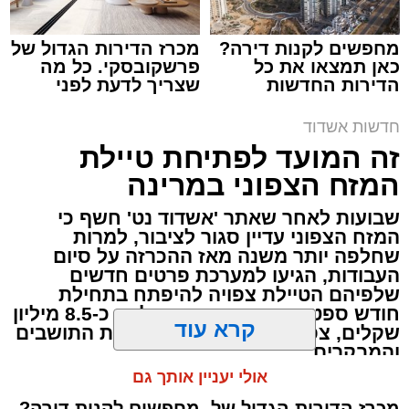
מחפשים לקנות דירה?
מכרז הדירות הגדול של
כאן תמצאו את כל
פרשקובסקי. כל מה
תגים:
אשדוד
,
שוק
הדירות החדשות
שצריך לדעת לפני
למכירה באשדוד >>>
שמגישים הצעה לדירה
באשדוד
עיריית אשדוד הודיעה היום על שינוי חד-פעמי
חדשות אשדוד
במועד קיום שוק הים בשבוע הבא, זאת לקראת
זה המועד לפתיחת טיילת
פתיחתו של פסטיבל "חלון לים התיכון" המסורתי.
המזח הצפוני במרינה
שבועות לאחר שאתר 'אשדוד נט' חשף כי
הפסטיבל, שצפוי למשוך אליו קהל רב, יתקיים
המזח הצפוני עדיין סגור לציבור, למרות
בימים רביעי וחמישי,
13-12 באוגוסט
. בשל
שחלפה יותר משנה מאז ההכרזה על סיום
ההיערכות הלוגיסטית המורכבת והצורך בשמירה
העבודות, הגיעו למערכת פרטים חדשים
שלפיהם הטיילת צפויה להיפתח בתחילת
על הסדר והבטיחות באזור, הוחלט להקדים את
חודש ספטמבר. הפרויקט, שעלותו כ-8.5 מיליון
פעילות השוק השבועית.
שקלים, צפוי סוף סוף לעמוד לרשות התושבים
והמבקרים
קרא עוד
לפיכך, שוק הים יתקיים ביום שני,
10 באוגוסט
,
עופר אשטוקר / 18:08 06.08.26
במקום במועדו המקורי ביום רביעי. הציבור הרחב