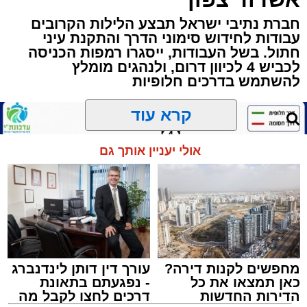
שבשעה נדירה של קורת רוח ישתפו את שומעיהם
באשר ראו וקיבלו בבתי הוריהם, הגאון רבי פנחס
חברת נתיבי ישראל תבצע הלילות הקרובים
עבודות לחידוש סימוני הדרך והתקנת עיני
שרייבר זצ"ל והגאון רבי ניסים טולידנו זצ"ל, כאשר
חתול. בשל העבודות, ייסגרו רמפות הכניסה
מטרתם של הדברים שישמעו היא לעורר הלבבות
לכביש 4 לכיוון דרום, ולנהגים מומלץ
ולהחדיר אהבת אמת לתורה.
להשתמש בדרכים חלופיות
הארוע, במסגרת ארועי 'מעגלים', יתקיים בבית
קרא עוד
הכנסת 'חניכי הישיבות' רובע ג', ביום שלישי הקרוב
בשעה 21.00
אולי יעניין אותך גם
לאחר הארוע יתקיים רב שיח וכן פלפול תלמודי
בריתחא דאורייתא בעומקא דשמעתתא.
מחפשים לקנות דירה?
עורך דין דותן לינדנברג
כאן תמצאו את כל
- נפגעתם בתאונת
הדירות החדשות
דרכים לחצו לקבל מה