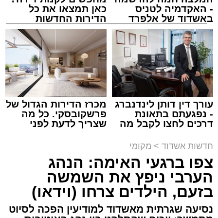
מעוניינים להגיב? לדווח ? צרו איתנו קשר במייל -
- האקדמיה לטניס
כאן תמצאו את כל
ASHDODS@ISNET.CO.IL
באשדוד של אלפרד
הדירות החדשות
קריאולנסקי - לילדים
למכירה באשדוד >>>
צילום: דוברות איחוד הצלה
עופר אשטוקר / 15:32 07.08.26
עורך דין דותן לינדנברג
מכרז הדירות הגדול של
- נפגעתם בתאונת
פרשקובסקי. כל מה
דרכים לחצו לקבל מה
שצריך לדעת לפני
תגים:
תאונת עבודה באשדוד
שמגיע לכם
שמגישים הצעה לדירה
באשדוד
חדשות אשדוד
>
מקומי
עובדת בת 56 נפצעה היום (שישי) באורח בינוני
צפו ברגעי האימה: הנהג
לאחר שנפלה מסולם במהלך עבודתה במחסן
הערבי ניפץ את השמשה
באזור דרך הרכבת, מתחם ביג פאשן באשדוד.
בזעם, הילדים צרחו (וידאו)
כוחות ההצלה הוזעקו למקום בעקבות דיווח על
נסיעה שגרתית מאשדוד למודיעין הפכה לסיוט
נפילה מגובה במהלך העבודה. עם הגעתם מצאו