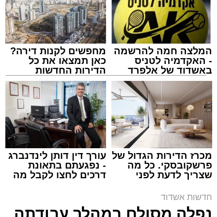
המלצה חמה להרשמה
מחפשים לקנות דירה?
- האקדמיה לטניס
כאן תמצאו את כל
באשדוד של אלפרד
הדירות החדשות
קריאולנסקי - לילדים
למכירה באשדוד >>>
צילום: דוברות איחוד הצלה
מערכת האתר / 15:39 07.08.26
מכרז הדירות הגדול של
עורך דין דותן לינדנברג
פרשקובסקי. כל מה
- נפגעתם בתאונת
שצריך לדעת לפני
דרכים לחצו לקבל מה
תגים:
איחוד הצלה
,
אשדוד
,
הצלה
שמגישים הצעה לדירה
שמגיע לכם
באשדוד
חדשות אשדוד
אירוע דרמטי הסתיים בנס רפואי באשדוד, לאחר
נפלה מסולם במהלך עבודתה