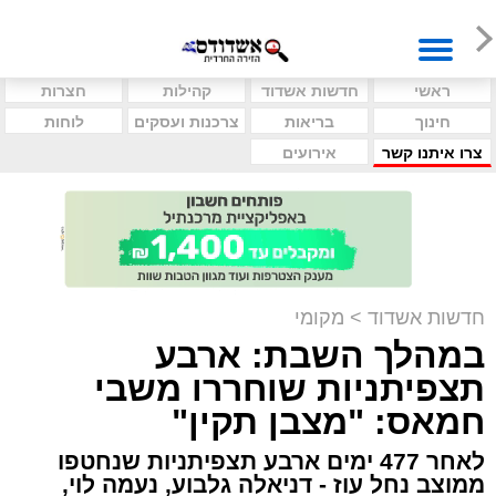
ראשי
חדשות אשדוד
קהילות
חצרות
חינוך
בריאות
צרכנות ועסקים
לוחות
צרו איתנו קשר
אירועים
חדשות אשדוד
>
מקומי
במהלך השבת: ארבע
תצפיתניות שוחררו משבי
חמאס: "מצבן תקין"
לאחר 477 ימים ארבע תצפיתניות שנחטפו
ממוצב נחל עוז - דניאלה גלבוע, נעמה לוי,