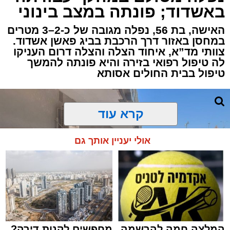
שגבר בן 56 התמוטט בביתו שבאחד הרחובות
באשדוד; פונתה במצב בינוני
ברובע י"א בעיר, כתוצאה מאירוע פתאומי שגרם
להפסקת פעילות ליבו.
האישה, בת 56, נפלה מגובה של כ-2–3 מטרים
במחסן באזור דרך הרכבת בביג פאשן אשדוד.
צוותי מד”א, איחוד הצלה והצלה דרום העניקו
למקום הוזעקו מיד צוותי רפואה ומתנדבים של
לה טיפול רפואי בזירה והיא פונתה להמשך
ארגון "איחוד הצלה". החובשים והפרמדיקים
טיפול בבית החולים אסותא
שהגיעו לזירה הבחינו כי הגבר ללא דופק וללא
הכרה, ופתחו מיידית בפעולות החייאה מתקדמות,
הכוללות עיסויי לב ושימוש במפעם (דפיברילטור).
קרא עוד
בזכות התושייה והפעילות המהירה והמקצועית של
אולי יעניין אותך גם
הצוותים בשטח, ליבו של הגבר שב לפעום.
לאחר ייצוב מצבו הראשוני, הוא פונה באמבולנס
לבית חולים להמשך קבלת טיפול רפואי כשמצבו
מוגדר יציב.
המלצה חמה להרשמה
מחפשים לקנות דירה?