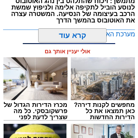
מתמשך: ויכוח שהתלהט בין נהג האוטובוס
את האישה בהכרה מלאה, כשהיא סובלת מחבלות
לנוסע הוביל לתקיפה אלימה ולניפוץ שמשת
הרכב בעיצומה של הנסיעה. המשטרה עצרה
במספר אזורים בגופה לאחר שנפלה מגובה של
את האוטובוס בהמשך הדרך
כ-2 עד 3 מטרים.
מערכת האתר / 11:35 07.08.26
קרא עוד
רפאל אוקנין, כונן הצלה דרום, סיפר: “כשהגעתי
למקום הבחנתי בעובדת כשהיא בהכרה מלאה
אולי יעניין אותך גם
וסובלת מחבלות מרובות בגופה לאחר שנפלה
במהלך עבודתה. יחד עם צוותי מד”א הענקנו לה
טיפול רפואי ראשוני והיא פונתה בניידת טיפול
נמרץ לחדר הטראומה במרכז הרפואי אסותא
תגים:
אוטובוס
,
אשדוד
,
ערבי
באשדוד כשהיא במצב בינוני ויציב.”
מחפשים לקנות דירה?
מכרז הדירות הגדול של
כאן תמצאו את כל
פרשקובסקי. כל מה
הדירות החדשות
שצריך לדעת לפני
למכירה באשדוד >>>
שמגישים הצעה לדירה
באשדוד