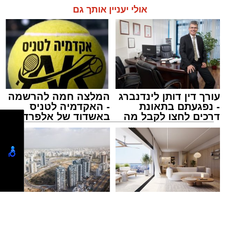
קרא עוד
לזירה ועצרו את האוטובוס בהמשך המסלול כדי
לטפל באירוע ולתחקר את המעורבים.
אולי יעניין אותך גם
תגים:
אשדוד
,
ידידים
מעוניינים להגיב? לדווח ? צרו איתנו קשר במייל -
ASHDODS@ISNET.CO.IL
עורך דין דותן לינדנברג
המלצה חמה להרשמה
- נפגעתם בתאונת
- האקדמיה לטניס
דרכים לחצו לקבל מה
באשדוד של אלפרד
שמגיע לכם
קריאולנסקי - לילדים
אמש (חמישי) בסביבות השעה 21:49, התקבלה
קריאת חירום במוקד ארגון "ידידים" אודות תינוק
שננעל בשגגה ברכב לעיני אמו הדואגת, ברחוב
כ"ט בנובמבר באשקלון.
מישאל שי לוי, מוקדן ידידים שקיבל את השיחה,