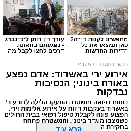
מנהל האתר / 08:55 09.08.26
את מעצרם בהתאם לצורכי החקירה.
מעוניינים להגיב? לדווח ? צרו איתנו קשר במייל -
ASHDODS@ISNET.CO.IL
מחפשים לקנות דירה?
עורך דין דותן לינדנברג
כאן תמצאו את כל
- נפגעתם בתאונת
תגים:
אבי אמסלם
,
המרכז למורשת
,
מהות
,
מני
הדירות החדשות
דרכים לחצו לקבל מה
אזולאי
למכירה באשדוד >>>
שמגיע לכם
חדשות אשדוד
>
מקומי
לקראת סיום בין הזמנים נערך אמש מופע סיום בין
אירוע ירי באשדוד: אדם נפצע
הזמנים ומלווה מלכה על ידי "המרכז למורשת"
באורח בינוני; הנסיבות
בראשות מ"מ ראש העיר הרב אבי אמסלם בשיתוף
נבדקות
הרשות העירונית 'מהות' בראשות יו"ר הדירקטוריון
חבר מועצת העיר הרב מני אזולאי ומנכ"לית
כוחות רפואה ומשטרה הוזעקו הלילה לרובע ב'
הרשות הגב' סימונה מורלי - בהשתתפות למעלה
באשדוד בעקבות דיווח על אירוע אלימות וירי.
הפצוע פונה לקבלת טיפול רפואי בבית החולים
מאלף בחורי ישיבות, אברכים ותושבי העיר שגדשו
כשמצבו מוגדר בינוני, והמשטרה פתחה
את אולם הפיס גור ברובע ז׳.
בחקירת הנסיבות