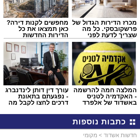
מכרז הדירות הגדול של
מחפשים לקנות דירה?
פרשקובסקי. כל מה
כאן תמצאו את כל
שצריך לדעת לפני
הדירות החדשות
שמגישים הצעה לדירה
למכירה באשדוד >>>
באשדוד
המלצה חמה להרשמה
עורך דין דותן לינדנברג
- האקדמיה לטניס
- נפגעתם בתאונת
באשדוד של אלפרד
דרכים לחצו לקבל מה
קריאולנסקי - לילדים
שמגיע לכם
כתבות נוספות
חדשות אשדוד
>
מקומי