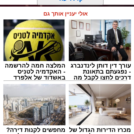
האירוע הענק התקיים כאמור ע"י 'המרכז למורשת'
קרא עוד
ובשיתוף רשת ישיבות בין הזמנים 'חזון עובדיה'
מבית הרשות העירונית 'מהות' במסגרתה פועלות
אולי יעניין אותך גם
עשרות נקודות של ישיבות בין הזמנים ברחבי העיר
שבהם לומדים מאות בחורי ישיבות במהלך
חופשת הקיץ.
במופע ששולב עם מלווה מלכה מוזיקלי הופיעו על
במה אחת אמן הרגש בנצי שטיין, הקומזיצר והיוצר
יצחק בן ארזה והזמר החסידי שמוליק קליין בליווי
עורך דין דותן לינדנברג
המלצה חמה להרשמה
- נפגעתם בתאונת
- האקדמיה לטניס
תזמורת מורחבת בניצוחו של מאסטרו דני אבידני.
דרכים לחצו לקבל מה
באשדוד של אלפרד
שמגיע לכם
קריאולנסקי - לילדים
צילום: שמחה חסיד הצלה דרום
מערכת האתר / 00:47 09.08.26