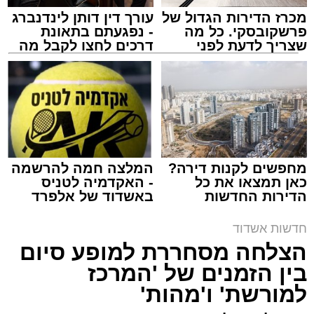
מכרז הדירות הגדול של
עורך דין דותן לינדנברג
פרשקובסקי. כל מה
- נפגעתם בתאונת
שצריך לדעת לפני
דרכים לחצו לקבל מה
שמגישים הצעה לדירה
שמגיע לכם
באשדוד
ארכיון משטרה
מערכת האתר / 09:43 09.08.26
מחפשים לקנות דירה?
המלצה חמה להרשמה
כאן תמצאו את כל
- האקדמיה לטניס
הדירות החדשות
באשדוד של אלפרד
למכירה באשדוד >>>
קריאולנסקי - לילדים
תגים:
משטרה
,
אשדוד
,
ירי
חדשות אשדוד
הצלחה מסחררת למופע סיום
פעילות מהירה וממוקדת של שוטרי תחנת אשדוד
בין הזמנים של 'המרכז
הובילה הלילה למעצרם של חמישה חשודים
למורשת' ו'מהות'
במעורבות
באירוע ירי פלילי שהתרחש בעיר,