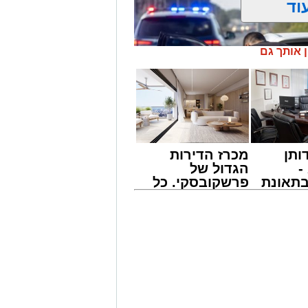
וד
ן אותך גם
ותן
מכרז הדירות
-
הגדול של
תאונת
פרשקובסקי. כל
צו
מה שצריך לדעת
שמגיע
לפני שמגישים
הצעה לדירה
ת חמור התרחש בשעות אחר הצהריים
באשדוד
נדקר נער בן 12 ונפצע.
ד 100 ובמוקדי החירום, הוזעקו למקום כוחות הצלה רבים
 שהגיעו לזירה העניקו לנער הפצוע
ו אותו לבית החולים כשמצבו מוגדר קל.