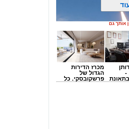
וד
ן אותך גם
ותן
מכרז הדירות
-
הגדול של
תאונת
פרשקובסקי. כל
צו
מה שצריך לדעת
שמגיע
לפני שמגישים
הצעה לדירה
באשדוד
יצעו לפני זמן קצר ניסוי מתוכנן מראש
כי מדובר בניסוי שתוכנן מראש, וכי
ו או על מטרותיו. במשרד הוסיפו כי