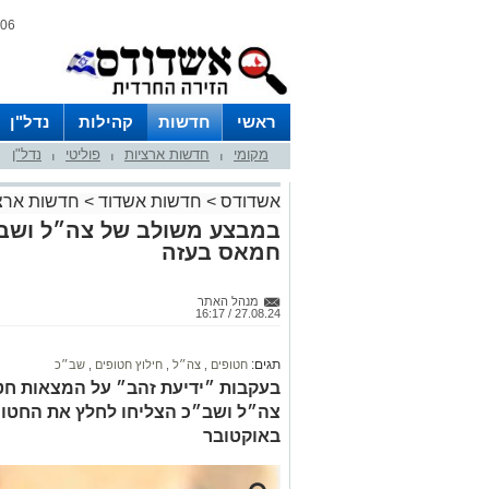
06 אוגוסט 2026 / 06:16
ראשי
חדשות
קהילות
נדל"ן
מקומי
חדשות ארציות
פוליטי
נדל"ן
|
|
|
אשדודס
>
חדשות אשדוד
>
חדשות ארצ
במבצע משולב של צה״ל ושב
חמאס בעזה
מנהל האתר
27.08.24 / 16:17
תגים:
חטופים
,
צה״ל
,
חילוץ חטופים
,
שב״כ
בעקבות ״ידיעת זהב״ על המצאות חט
צה״ל ושב״כ הצליחו לחלץ את החטו
באוקטובר