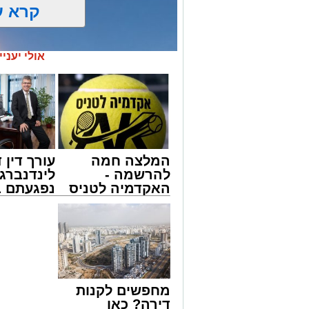
קרא ע
אולי יעניי
המלצה חמה
עורך דין ד
להרשמה -
לינדנברג 
האקדמיה לטניס
נפגעתם ב
באשדוד של
דרכים לח
אלפרד
לקבל מה 
אילוסטרציה ניסוי בחץ
קריאולנסקי -
לכם
לילדים
משרד הביטחון, צה”ל והתעשייה האווירית ב
במערכת ההגנה האווירית “חץ”.
בהודעה קצרה שפרסם משרד הביטחון נמסר 
מחפשים לקנות
בשלב זה לא יימסרו פרטים נוספים על מהלכ
דירה? כאן