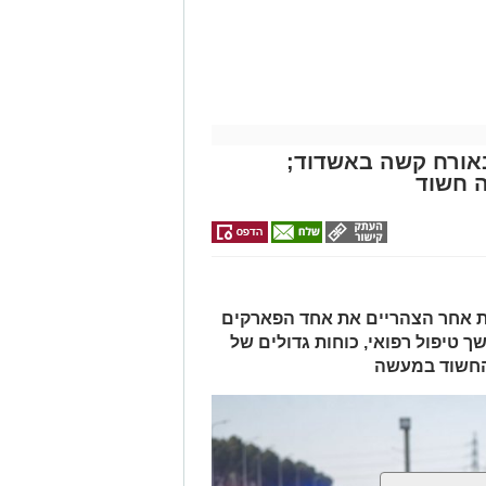
באשדוד של
הדירות החדשות
מה שצריך לדעת
דרכים לחצו
אלפרד
לפני שמגישים
למכירה באשדוד
לקבל מה שמגיע
>>>
הצעה לדירה
קריאולנסקי -
לכם
לילדים
באשדוד
באורח קשה באשדוד;
 חשוד
ות אחר הצהריים את אחד הפארקים
ך טיפול רפואי, כוחות גדולים של
 החשוד במעשה