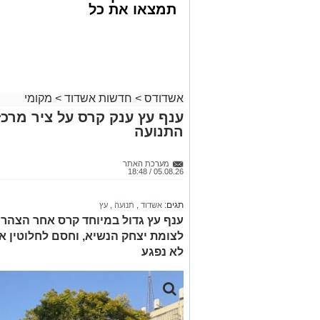
פרטים נוספים צפויים להתפרסם במהלך ה
תמצאו את כל
הדירות החדשות
מערכת “חץ” מהווה את שכבת ההגנה העלי
למכירה באשדוד
ישראל, ומיועדת ליירוט טילים בליסטיים 
>>>
מבוצעים ניסויים מבצעיים וטכנולוגיים ב
כשירותה.
אשדודס
>
חדשות אשדוד
>
מקומי
מעוניינים להגיב? לדווח ? צרו איתנו קשר ב
ענף עץ ענק קרס על ציר מרכ
התנועה
מערכת האתר
05.08.26 / 18:48
תגים:
אשדוד
,
תנועה
,
עץ
ענף עץ גדול במיוחד קרס אחר הצהרי
לצומת יצחק הנשיא, וחסם לחלוטין א
לא נפגע