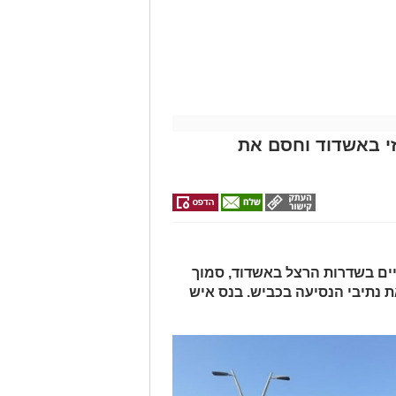
שעות הקרובות.
ונה של מערך ההגנה האווירית של
מחוץ לאטמוספירה ובגובה רב. מעת לעת
מערכת, כחלק מהמשך פיתוחה ושיפור
מייל -
ASHDODS@ISNET.CO.IL
זי באשדוד וחסם את
ים בשדרות הרצל באשדוד, סמוך
ת נתיבי הנסיעה בכביש. בנס איש