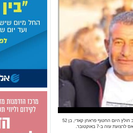
הותר לפרסום כי במבצע של צה"ל והשב״כ חולץ היום החטוף פראחן קאדי, בן 52
ת עזה ב-7 באוקטובר.