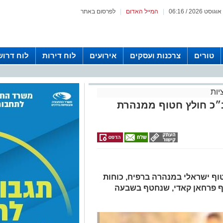
|
המייל האדום
|
לפרסום באתר
טורים
צרכנות ועסקים
אירועים
לוח דירות
לוח דרוש
יות
״כ חולץ חטוף ממנהרת
וף ישראלי במנהרה ברפיח, כוחות
ף פרחאן קאדי, שנחטף בשבעה