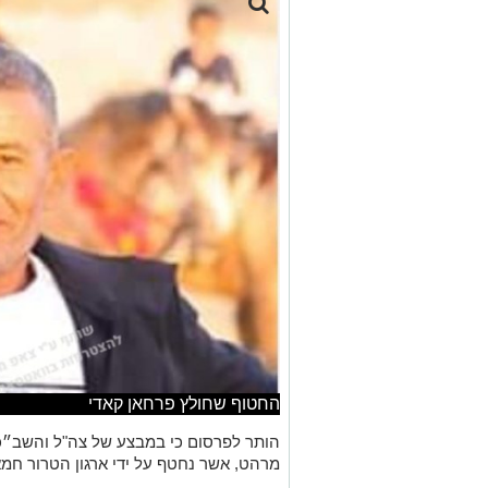
החטוף שחולץ פרחאן קאדי
מרהט, אשר נחטף על ידי ארגון הטרור חמאס לרצוע