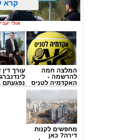
קרא ע
אולי יעניי
המלצה חמה
עורך דין ד
להרשמה -
לינדנברג 
האקדמיה לטניס
נפגעתם ב
באשדוד של
דרכים לח
אלפרד
לקבל מה 
אילוסטרציה מעצר חשוד
קריאולנסקי -
לכם
דרמה קשה ברחובות אשדוד: אירוע אלימו
לילדים
(רביעי) באחד הפארקים המרכזיים בעיר, במהלכו 
עם קבלת הדיווח במוק
מחפשים לקנות
יחד עם שוטרי תחנת אשדוד. צוותי הרפואה
דירה? כאן
טיפול רפואי ראשוני בשטח, ולאחר מכן פינ