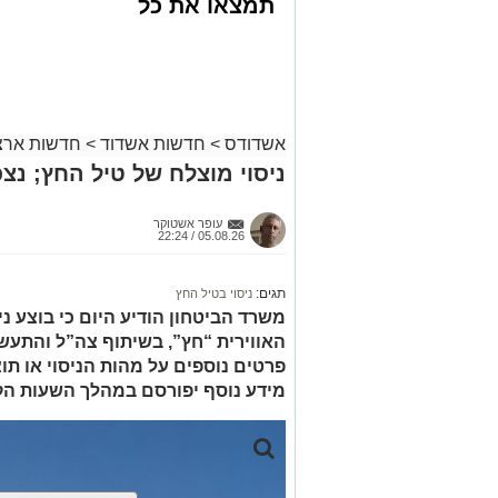
תמצאו את כל
הדירות החדשות
במקביל למתן הטיפול הרפואי, המשטרה פ
למכירה באשדוד
גדולים של שוטרים ובלשים הגיעו לזירה, אס
>>>
שנכחו במקום והחלו בסריקות נרחבות אח
המעורבים באחת התקריות הקשות שידעה 
אשדודס
>
חדשות אשדוד
>
חדשות ארצ
הודות לפעילות חקירתית מהירה ומקצועית
ניסוי מוצלח של טיל החץ; נצ
זהותו של החשוד, ובהמשך הוא אותר ונעצר
החשוד, קטין תושב אשדוד, הועבר לחקיר
עופר אשטוקר
05.08.26 / 22:24
מעוניינים להגיב? לדווח ? צרו איתנו קשר ב
תגים:
ניסוי בטיל החץ
משרד הביטחון הודיע היום כי בוצע 
האווירית “חץ”, בשיתוף צה”ל והתעשי
פרטים נוספים על מהות הניסוי או תוצ
מידע נוסף יפורסם במהלך השעות הק