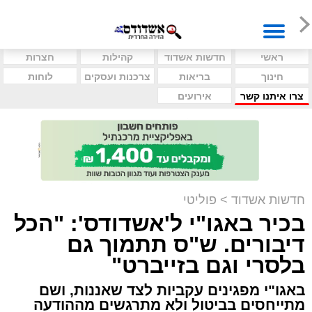
ראשי
חדשות אשדוד
קהילות
חצרות
חינוך
בריאות
צרכנות ועסקים
לוחות
צרו איתנו קשר
אירועים
חדשות אשדוד
>
פוליטי
בכיר באגו"י ל'אשדודס': "הכל
דיבורים. ש"ס תתמוך גם
בלסרי וגם בזייברט"
באגו"י מפגינים עקביות לצד שאננות, ושם
מתייחסים בביטול ולא מתרגשים מההודעה