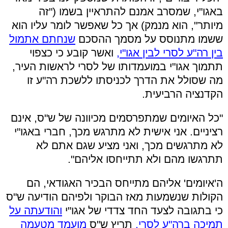
באגו"י, שמסרב אמנם להתראיין בשמו ("זה
מיותר", הוא מנמק) אך כל שאפשר לומר עליו הוא
ששמו מתנוסס על מסמך ההסכם
שנחתם אתמול
בין רה"ע לסרי לבין אגו"י,
ואשר קובע כי כצפוי
תתמוך אגו"י במועמדותו של לסרי לראשות העיר,
מה שסולל את הדרך לכניסתו ללשכת רה"ע זו
הקדנציה הרביעית.
"כל האיומים שמתפרסמים מכיוונה של ש"ס, אינם
רציניים. אני אישית לא מתרגש מכך, חברי באגו"י
לא מתרגשים מכך, ואני מציע שגם אתם לא
תתרגשו מהם ולא תתייחסו אליהם".
ה'איומים' אליהם מתייחס הבכיר האגודאי, הם
הקולות שנשמעות מאז הבוקר ולפיהם הודיעה ש"ס
כי בתגובה לצעד החד צדדי של אגו"י
והודעתה על
תמיכה ברה"ע לסרי,
תריץ ש"ס
מועמד מטעמה