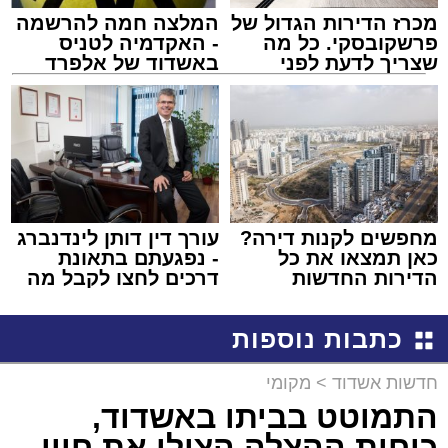
מכרז הדירות הגדול של
המלצה חמה להרשמה
פרשקובסקי. כל מה
- האקדמיה לטניס
שצריך לדעת לפני
באשדוד של אלפרד
שמגישים הצעה לדירה
קריאולנסקי - לילדים
באשדוד
מחפשים לקנות דירה?
עורך דין דותן לינדנברג
כאן תמצאו את כל
- נפגעתם בתאונת
הדירות החדשות
דרכים לחצו לקבל מה
למכירה באשדוד >>>
שמגיע לכם
כתבות נוספות
חדשות אשדוד
>
מקומי
התמוטט בביתו באשדוד,
כוחות ההצלה הצילו את חייו