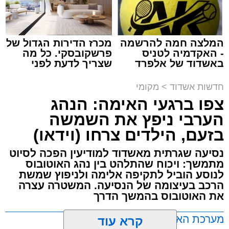
המלצה חמה להרשמה
מכרז הדירות הגדול של
- האקדמיה לטניס
פרשקובסקי. כל מה
באשדוד של אלפרד
שצריך לדעת לפני
תגים:
תאונת עבודה באשדוד
קריאולנסקי - לילדים
שמגישים הצעה לדירה
באשדוד
חדשות אשדוד
>
מקומי
עובדת בת 56 נפצעה היום (שישי) באורח בינוני
צפו ברגעי האימה: הנהג
לאחר שנפלה מסולם במהלך עבודתה במחסן
הערבי ניפץ את השמשה
באזור דרך הרכבת, מתחם ביג פאשן באשדוד.
בזעם, הילדים צרחו (וידאו)
כוחות ההצלה הוזעקו למקום בעקבות דיווח על
נסיעה שגרתית מאשדוד למודיעין הפכה לסיוט
נפילה מגובה במהלך העבודה. עם הגעתם מצאו
מתמשך: ויכוח שהתלהט בין נהג האוטובוס
את האישה בהכרה מלאה, כשהיא סובלת מחבלות
לנוסע הוביל לתקיפה אלימה ולניפוץ שמשת
הרכב בעיצומה של הנסיעה. המשטרה עצרה
במספר אזורים בגופה לאחר שנפלה מגובה של
את האוטובוס בהמשך הדרך
כ-2 עד 3 מטרים.
מערכת האתר / 11:35 07.08.26
קרא עוד
רפאל אוקנין, כונן הצלה דרום, סיפר: “כשהגעתי