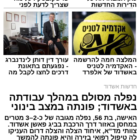
הדירות החדשות
שצריך לדעת לפני
למכירה באשדוד >>>
שמגישים הצעה לדירה
באשדוד
צילום: דוברות איחוד הצלה
מערכת האתר / 15:39 07.08.26
המלצה חמה להרשמה
עורך דין דותן לינדנברג
- האקדמיה לטניס
- נפגעתם בתאונת
באשדוד של אלפרד
דרכים לחצו לקבל מה
תגים:
איחוד הצלה
,
אשדוד
,
הצלה
קריאולנסקי - לילדים
שמגיע לכם
חדשות אשדוד
אירוע דרמטי הסתיים בנס רפואי באשדוד, לאחר
נפלה מסולם במהלך עבודתה
שגבר בן 56 התמוטט בביתו שבאחד הרחובות
באשדוד; פונתה במצב בינוני
ברובע י"א בעיר, כתוצאה מאירוע פתאומי שגרם
להפסקת פעילות ליבו.
האישה, בת 56, נפלה מגובה של כ-2–3 מטרים
במחסן באזור דרך הרכבת בביג פאשן אשדוד.
צוותי מד”א, איחוד הצלה והצלה דרום העניקו
למקום הוזעקו מיד צוותי רפואה ומתנדבים של
לה טיפול רפואי בזירה והיא פונתה להמשך