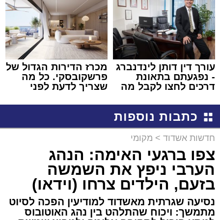
עורך דין דותן לינדנברג
מכרז הדירות הגדול של
- נפגעתם בתאונת
פרשקובסקי. כל מה
דרכים לחצו לקבל מה
שצריך לדעת לפני
שמגיע לכם
שמגישים הצעה לדירה
באשדוד
כתבות נוספות
חדשות אשדוד
>
מקומי
צפו ברגעי האימה: הנהג
הערבי ניפץ את השמשה
בזעם, הילדים צרחו (וידאו)
נסיעה שגרתית מאשדוד למודיעין הפכה לסיוט
מתמשך: ויכוח שהתלהט בין נהג האוטובוס