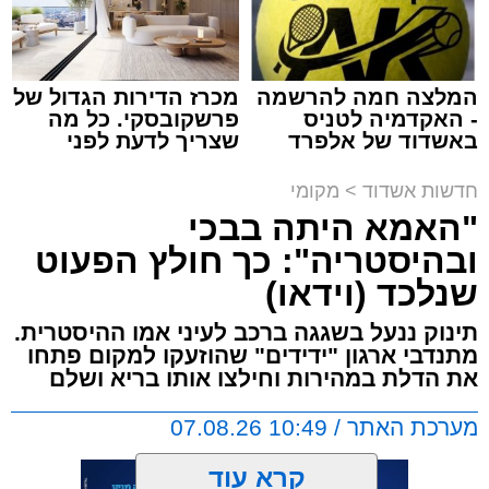
מאשדוד למודיעין, לאחר שוויכוח מילוליות בין הנהג
לאחד הנוסעים הידרדר במהירות לאלימות קשה
שזרעה פאניקה רבה בקרב הנוסעים. הסיפור
המלצה חמה להרשמה
מכרז הדירות הגדול של
והתיעוד פורסמו לראשונה בקבוצות חמ"ל אשדוד.
- האקדמיה לטניס
פרשקובסקי. כל מה
באשדוד של אלפרד
שצריך לדעת לפני
קריאולנסקי - לילדים
שמגישים הצעה לדירה
על פי העדויות מהשטח, הנהג, שהתעצבן במהלך
באשדוד
חדשות אשדוד
>
מקומי
הנסיעה על אחד הנוסעים, איבד שליטה ובצעד
"האמא היתה בבכי
דרמטי ואלים ניפץ את שמשת האוטובוס.
ובהיסטריה": כך חולץ הפעוט
המעשה האלים גרם להתרסקות זכוכיות ולרגעים
שנלכד (וידאו)
של אימה בתוך כלי הרכב. ילדים רבים ונוסעים
אחרים שהיו על האוטובוס לקו בטראומה, פרצו
תינוק ננעל בשגגה ברכב לעיני אמו ההיסטרית.
בבכי היסטרי ונאלצו לחוות רגעים של חרדה
מתנדבי ארגון "ידידים" שהוזעקו למקום פתחו
עמוקה בעיצומה של הנסיעה בכביש.
את הדלת במהירות וחילצו אותו בריא ושלם
מערכת האתר / 10:49 07.08.26
בעקבות פניות דחופות ודיווחים שהעבירו הנוסעים
המבוהלים למוקדי החירום, כוחות משטרה הוזעקו
קרא עוד