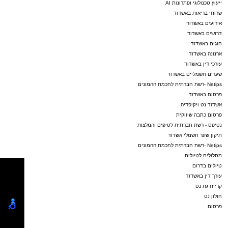
ייעוץ טכנולוגי ופתרונות AI
שרותי בריאות באשדוד
אירועים באשדוד
דרושים באשדוד
חוגים באשדוד
ארנונה באשדוד
עורכי דין באשדוד
שערים חשמליים באשדוד
Netips -רשת חברתית לחכמת ההמונים
פרסום באשדוד
אשדוד נט ויקיפדיה
פרסום כתבה שיווקית
נטיפס - רשת חברתית לטיפים והמלצות
תיקון שער חשמלי אשדוד
Netips -רשת חברתית לחכמת ההמונים
מסלולים לטיולים
טיולים בדרום
עורך דין באשדוד
קריית גת נט
חולון נט
פרסום