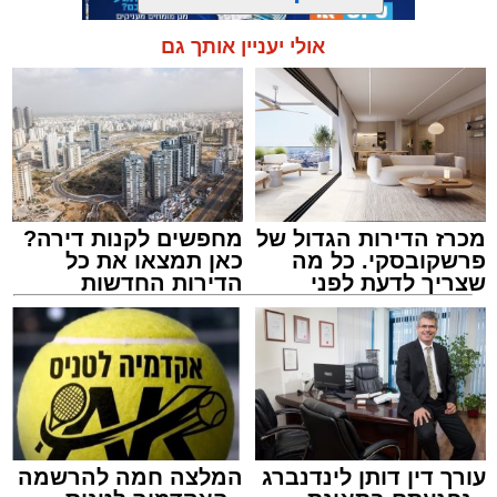
לזירה ועצרו את האוטובוס בהמשך המסלול כדי
לטפל באירוע ולתחקר את המעורבים.
אולי יעניין אותך גם
תגים:
אשדוד
,
ידידים
מעוניינים להגיב? לדווח ? צרו איתנו קשר במייל -
ASHDODS@ISNET.CO.IL
מכרז הדירות הגדול של
מחפשים לקנות דירה?
פרשקובסקי. כל מה
כאן תמצאו את כל
שצריך לדעת לפני
הדירות החדשות
שמגישים הצעה לדירה
למכירה באשדוד >>>
אמש (חמישי) בסביבות השעה 21:49, התקבלה
באשדוד
קריאת חירום במוקד ארגון "ידידים" אודות תינוק
שננעל בשגגה ברכב לעיני אמו הדואגת, ברחוב
כ"ט בנובמבר באשקלון.
מישאל שי לוי, מוקדן ידידים שקיבל את השיחה,
עורך דין דותן לינדנברג
המלצה חמה להרשמה