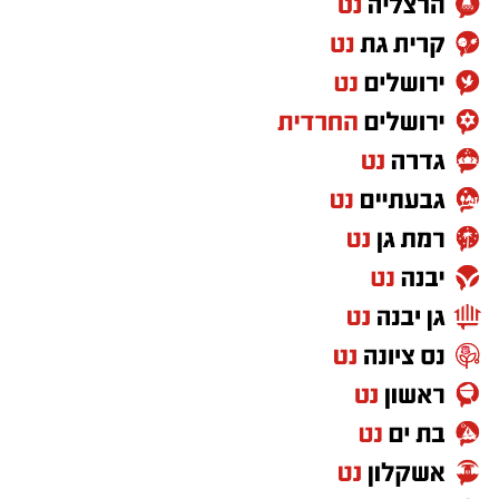
בעקבות האירוע, בארגון "ידידים" שבים ופונים
להורים בקריאה חד-משמעית להקפיד לשאת
עליהם את מפתח הרכב בכל רגע נתון ולא
להשאירו בידי ילדים קטנים ללא השגחה. במקרה
חירום של נעילת רכב, יש ליצור קשר מיידי עם
מוקד ידידים בטלפון
1230
(ללא כוכבית).
מעוניינים להגיב? לדווח ? צרו איתנו קשר במייל -
ASHDODS@ISNET.CO.IL