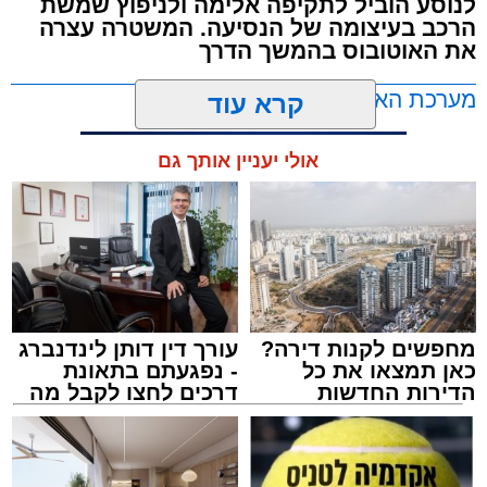
לנוסע הוביל לתקיפה אלימה ולניפוץ שמשת
הרכב בעיצומה של הנסיעה. המשטרה עצרה
את האוטובוס בהמשך הדרך
מערכת האתר / 11:35 07.08.26
קרא עוד
אולי יעניין אותך גם
תגים:
אוטובוס
,
אשדוד
,
ערבי
מחפשים לקנות דירה?
עורך דין דותן לינדנברג
כאן תמצאו את כל
- נפגעתם בתאונת
הדירות החדשות
דרכים לחצו לקבל מה
למכירה באשדוד >>>
שמגיע לכם
אירוע חמור ומפחיד התרחש בקו 881 בנסיעה