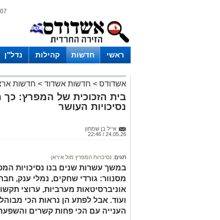
07 אוגוסט 2026 / 17:10
ראשי
חדשות
קהילות
נדל"ן
אשדודס
>
חדשות אשדוד
>
חדשות ארצ
בית הזכוכית של המפרץ: כך 
נסיכויות העושר
אייל בן שמחון
24.05.26 / 22:46
תגים:
נסיכויות המפרץ מול איראן
במשך עשרות שנים בנו נסיכויות המ
מסנוור: גורדי שחקים, נמלי ענק, חברו
אוניברסיטאות מערביות, ערוצי תקשו
ועוד. אבל לפתע הן נראות הכי מבוהל
הענייה עם הכי פחות קשרים והשפעה