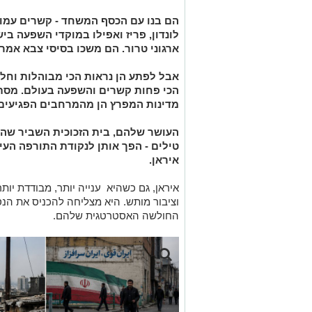
הם בנו עם הכסף המשחד - קשרים עמוקי
לונדון, פריז ואפילו במוקדי השפעה ב
ארגוני טרור. הם משכו בסיסי צבא אמר
אבל לפתע הן נראות הכי מבוהלות וחלש
הכי פחות קשרים והשפעה בעולם. מס
מדינות המפרץ הן מהמרחבים הפגיעים 
העושר שלהם, בית הזכוכית השביר שהם
טילים - הפך אותן לנקודת התורפה ה
איראן.
איראן, גם כשהיא ענייה יותר, מבודדת יות
וציבור מותש. היא מצליחה להכניס את ה
החולשה האסטרטגית שלהם.