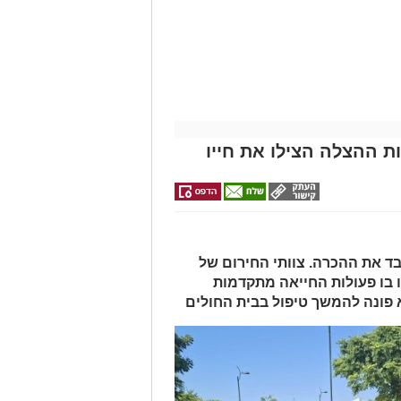
תמצאו את כל
פרשקובסקי. כל
האקדמיה לטניס
נפגעתם בתאונת
באשדוד של
הדירות החדשות
מה שצריך לדעת
דרכים לחצו
אלפרד
לפני שמגישים
למכירה באשדוד
לקבל מה שמגיע
>>>
הצעה לדירה
קריאולנסקי -
לכם
לילדים
באשדוד
ת ההצלה הצילו את חייו
 ואיבד את ההכרה. צוותי החירום של
 בו פעולות החייאה מתקדמות
א פונה להמשך טיפול בבית החולים