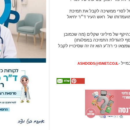
ל לסרי ממשיכה לקבל את תמיכת
ועמדותו של ראש העיר ד״ר יחיאל
יקף של מיליוני שקלים (מה שכמובן
וסף להגדלת התמיכה במפלגתו)
צאו כי רה"ע הוא זה זה שסיכוייו לקבל
מייל -
ASHDODS@ISNET.CO.IL
אולי
יעניין
אותך
גם
מכרז הדירות
המלצה חמה
מחפשים לקנות
עורך דין דותן
הגדול של
דירה? כאן
להרשמה -
לינדנברג -