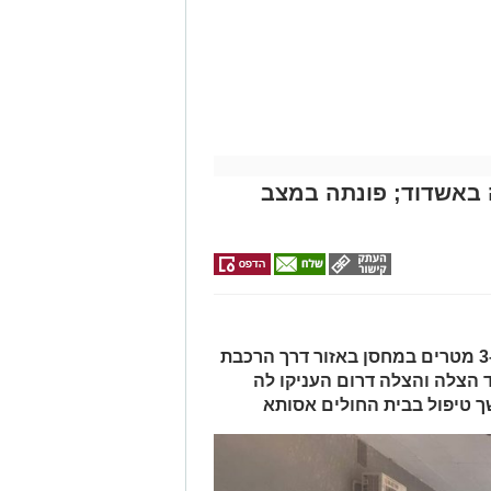
י לב ושימוש במפעם (דפיברילטור).
עית של הצוותים בשטח, ליבו של הגבר
בולנס לבית חולים להמשך קבלת טיפול
מייל -
ASHDODS@ISNET.CO.IL
באשדוד; פונתה במצב
האישה, בת 56, נפלה מגובה של כ-2–3 מטרים במחסן באזור דרך הרכבת
ד הצלה והצלה דרום העניקו לה
ך טיפול בבית החולים אסותא