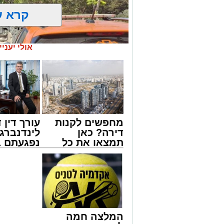
קרא ע
אולי יעניי
מחפשים לקנות
עורך דין ד
דירה? כאן
לינדנברג 
תמצאו את כל
נפגעתם ב
הדירות החדשות
דרכים לח
צילום: דוברות איחוד הצלה
למכירה באשדוד
לקבל מה 
>>>
לכם
שבאחד הרחובות ברובע י"א בעיר, כתוצא
ליבו.
למקום הוזעקו מיד צוותי רפואה ומתנדבים 
המלצה חמה
והפרמדיקים שהגיעו לזירה הבחינו כי הגבר