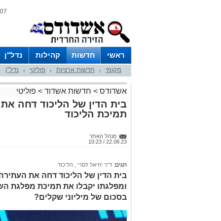
07 אוגוסט 2026 / 16:25
ראשי
חדשות
קהילות
נדל"ן
מקומי
חדשות ארציות
פוליטי
נדל"ן
|
|
|
אשדודס
>
חדשות אשדוד
>
פוליטי
בית הדין של הליכוד דחה את 
תמיכת הליכוד
מנהל האתר
22.08.23 / 10:23
תגים:
ד"ר יחיאל לסרי
,
הליכוד
בית הדין של הליכוד דחה את העתירה
ומפלגתו יקבלו את תמיכת מפלגת הש
בסכום של מיליוני שקלים?