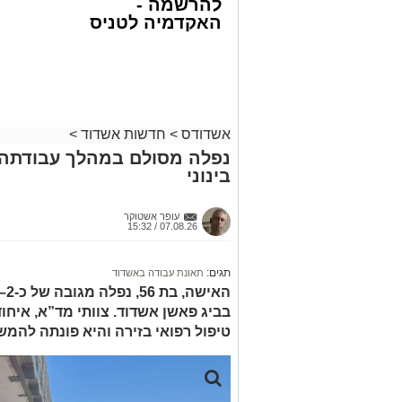
להרשמה -
בפעולות החייאה מתקדמות, הכוללות עיסוי
האקדמיה לטניס
באשדוד של
בזכות התושייה והפעילות המהירה והמקצו
אלפרד
שב לפעום.
קריאולנסקי -
לאחר ייצוב מצבו הראשוני, הוא פונה באמ
לילדים
רפואי כשמצבו מוגדר יציב.
מעוניינים להגיב? לדווח ? צרו איתנו קשר ב
אשדודס
>
חדשות אשדוד
>
נפלה מסולם במהלך עבודתה 
בינוני
עופר אשטוקר
07.08.26 / 15:32
תגים:
תאונת עבודה באשדוד
בביג פאשן אשדוד. צוותי מד”א, איחו
טיפול רפואי בזירה והיא פונתה להמש