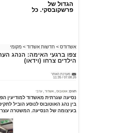
הגעתם מצאו את האישה בהכרה מלאה, כש
הגדול של
בגופה לאחר שנפלה מגובה של כ-2 עד 3 מטרים.
פרשקובסקי. כל
מה שצריך לדעת
רפאל אוקנין, כונן הצלה דרום, סיפר: “כ
לפני שמגישים
בהכרה מלאה וסובלת מחבלות מרובות בג
הצעה לדירה
עם צוותי מד”א הענקנו לה טיפול רפואי ראש
באשדוד
לחדר הטראומה במרכז הרפואי אסותא באשדו
אשדודס
>
חדשות אשדוד
>
מקומי
גם צוותי איחוד הצלה העניקו טיפול רפואי 
צפו ברגעי האימה: הנהג הער
דוד ויוסי ברנשטיין מסרו כי האישה נפלה 
הילדים צרחו (וידאו)
טיפול ראשוני פונתה להמשך טיפול בבית ה
מעוניינים להגיב? לדווח ? צרו איתנו קשר ב
מערכת האתר
07.08.26 / 11:35
תגים:
אוטובוס
,
אשדוד
,
ערבי
נסיעה שגרתית מאשדוד למודיעין הפ
בין נהג האוטובוס לנוסע הוביל לתק
בעיצומה של הנסיעה. המשטרה עצרה