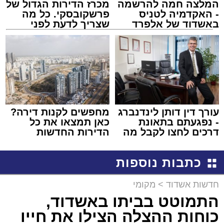
המלצה חמה להרשמה
מכרז הדירות הגדול של
- האקדמיה לטניס
פרשקובסקי. כל מה
באשדוד של אלפרד
שצריך לדעת לפני
קריאולנסקי - לילדים
שמגישים הצעה לדירה
באשדוד
עורך דין דותן לינדנברג
מחפשים לקנות דירה?
- נפגעתם בתאונת
כאן תמצאו את כל
דרכים לחצו לקבל מה
הדירות החדשות
שמגיע לכם
למכירה באשדוד >>>
כתבות נוספות
חדשות אשדוד
>
מקומי
התמוטט בביתו באשדוד,
כוחות ההצלה הצילו את חייו