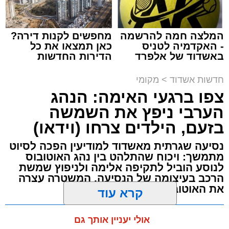
המלצה חמה להרשמה
מחפשים לקנות דירה?
- האקדמיה לטניס
כאן תמצאו את כל
באשדוד של אלפרד
הדירות החדשות
תגים:
תאונת עבודה באשדוד
קריאולנסקי - לילדים
למכירה באשדוד >>>
חדשות אשדוד
>
מקומי
עובדת בת 56 נפצעה היום (שישי) באורח בינוני
צפו ברגעי האימה: הנהג
לאחר שנפלה מסולם במהלך עבודתה במחסן
הערבי ניפץ את השמשה
באזור דרך הרכבת, מתחם ביג פאשן באשדוד.
בזעם, הילדים צרחו (וידאו)
כוחות ההצלה הוזעקו למקום בעקבות דיווח על
נסיעה שגרתית מאשדוד למודיעין הפכה לסיוט
נפילה מגובה במהלך העבודה. עם הגעתם מצאו
מתמשך: ויכוח שהתלהט בין נהג האוטובוס
לנוסע הוביל לתקיפה אלימה ולניפוץ שמשת
את האישה בהכרה מלאה, כשהיא סובלת מחבלות
הרכב בעיצומה של הנסיעה. המשטרה עצרה
במספר אזורים בגופה לאחר שנפלה מגובה של
את האוטובוס בהמשך הדרך
כ-2 עד 3 מטרים.
מערכת האתר / 11:35 07.08.26
קרא עוד
רפאל אוקנין, כונן הצלה דרום, סיפר: “כשהגעתי