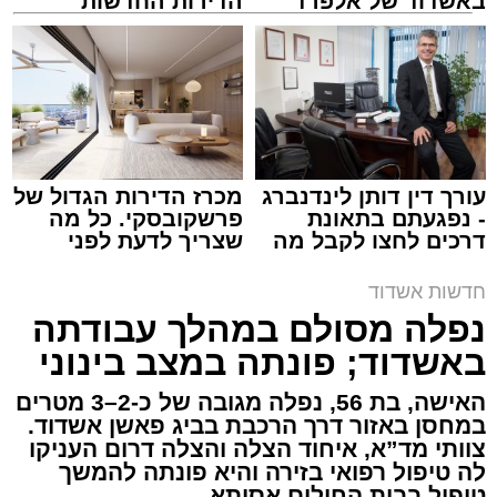
באשדוד של אלפרד
הדירות החדשות
קריאולנסקי - לילדים
למכירה באשדוד >>>
צילום: דוברות איחוד הצלה
מערכת האתר / 15:39 07.08.26
עורך דין דותן לינדנברג
מכרז הדירות הגדול של
- נפגעתם בתאונת
פרשקובסקי. כל מה
דרכים לחצו לקבל מה
שצריך לדעת לפני
תגים:
איחוד הצלה
,
אשדוד
,
הצלה
שמגיע לכם
שמגישים הצעה לדירה
באשדוד
חדשות אשדוד
אירוע דרמטי הסתיים בנס רפואי באשדוד, לאחר
נפלה מסולם במהלך עבודתה
שגבר בן 56 התמוטט בביתו שבאחד הרחובות
באשדוד; פונתה במצב בינוני
ברובע י"א בעיר, כתוצאה מאירוע פתאומי שגרם
להפסקת פעילות ליבו.
האישה, בת 56, נפלה מגובה של כ-2–3 מטרים
במחסן באזור דרך הרכבת בביג פאשן אשדוד.
צוותי מד”א, איחוד הצלה והצלה דרום העניקו
למקום הוזעקו מיד צוותי רפואה ומתנדבים של
לה טיפול רפואי בזירה והיא פונתה להמשך
ארגון "איחוד הצלה". החובשים והפרמדיקים
טיפול בבית החולים אסותא