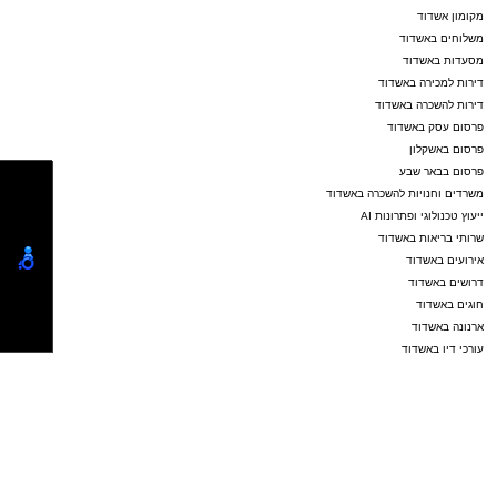
מקומון אשדוד
משלוחים באשדוד
מסעדות באשדוד
דירות למכירה באשדוד
דירות להשכרה באשדוד
פרסום עסק באשדוד
פרסום באשקלון
פרסום בבאר שבע
משרדים וחנויות להשכרה באשדוד
ייעוץ טכנולוגי ופתרונות AI
שרותי בריאות באשדוד
אירועים באשדוד
דרושים באשדוד
חוגים באשדוד
ארנונה באשדוד
עורכי דין באשדוד
שערים חשמליים באשדוד
Netips -רשת חברתית לחכמת ההמונים
פרסום באשדוד
אשדוד נט ויקיפדיה
פרסום כתבה שיווקית
נטיפס - רשת חברתית לטיפים והמלצות