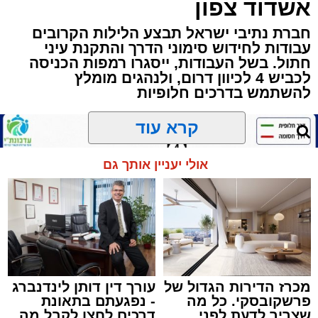
אשדוד צפון
שבשעה נדירה של קורת רוח ישתפו את שומעיהם
באשר ראו וקיבלו בבתי הוריהם, הגאון רבי פנחס
חברת נתיבי ישראל תבצע הלילות הקרובים
עבודות לחידוש סימוני הדרך והתקנת עיני
שרייבר זצ"ל והגאון רבי ניסים טולידנו זצ"ל, כאשר
חתול. בשל העבודות, ייסגרו רמפות הכניסה
מטרתם של הדברים שישמעו היא לעורר הלבבות
לכביש 4 לכיוון דרום, ולנהגים מומלץ
ולהחדיר אהבת אמת לתורה.
להשתמש בדרכים חלופיות
הארוע, במסגרת ארועי 'מעגלים', יתקיים בבית
קרא עוד
הכנסת 'חניכי הישיבות' רובע ג', ביום שלישי הקרוב
בשעה 21.00
אולי יעניין אותך גם
לאחר הארוע יתקיים רב שיח וכן פלפול תלמודי
בריתחא דאורייתא בעומקא דשמעתתא.
מכרז הדירות הגדול של
עורך דין דותן לינדנברג
פרשקובסקי. כל מה
- נפגעתם בתאונת
שצריך לדעת לפני
דרכים לחצו לקבל מה