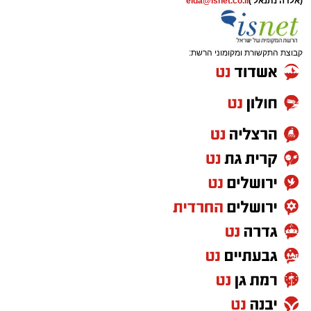
(אלדה נתנאל )
elda@isnet.co.il
לחידוש סימוני הדרך והתקנת עיני חתול, במטרה
לשפר את בטיחות הנסיעה עבור כלל משתמשי
הדרך.
קבוצת התקשורת ומקומוני הרשת:
בשל ביצוע העבודות, תבוצע חסימה הרמטית של
רמפות הכניסה ממחלף אשדוד צפון לכביש 4
לכיוון דרום, ולנוסעים לכיוון זה מומלץ להמשיך
בנסיעה דרך מחלף יבנה ולהצטרף משם לכביש 4,
תוך להיערך מראש ולהיעזר בישומוני הניווט.
מאגף שירות וקשרי קהילה בנתיבי ישראל נמסר כי
הם מתנצלים על אי-הנוחות הזמנית ומודים לציבור
על הסבלנות, וכי ניתן לקבל פרטים נוספים באתר
החברה בכתובת
https://www.iroads.co.il
.
מעוניינים להגיב? לדווח ? צרו איתנו קשר במייל -
ASHDODS@ISNET.CO.IL