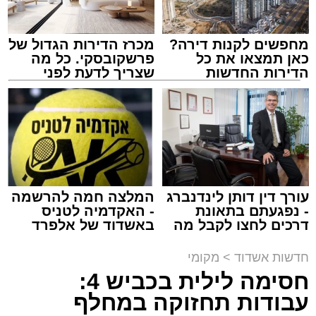
מחפשים לקנות דירה?
מכרז הדירות הגדול של
כאן תמצאו את כל
פרשקובסקי. כל מה
הדירות החדשות
שצריך לדעת לפני
למכירה באשדוד >>>
שמגישים הצעה לדירה
מעגלים
באשדוד
מנהל האתר / 20:31 06.08.26
עורך דין דותן לינדנברג
המלצה חמה להרשמה
- נפגעתם בתאונת
- האקדמיה לטניס
תגים:
הגרי"ב שרייבר
,
מעגלים
דרכים לחצו לקבל מה
באשדוד של אלפרד
שמגיע לכם
קריאולנסקי - לילדים
ארוע שטרם היה כמותו: בשבוע הבא ביום ג'
חדשות אשדוד
>
מקומי
יתכנסו המוני בחורי הישיבות שטרם החלו את זמן
חסימה לילית בכביש 4:
'אלול', והם יזכו לשמוע את גדולי הדור, מרן הגרי"ב
עבודות תחזוקה במחלף
שרייבר שליט"א והגאון רבי ישאי טולידנו שליט"א,