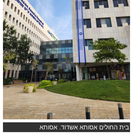
בית החולים אסותא אשדוד. אסותא