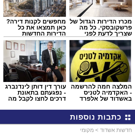
מכרז הדירות הגדול של
מחפשים לקנות דירה?
פרשקובסקי. כל מה
כאן תמצאו את כל
שצריך לדעת לפני
הדירות החדשות
שמגישים הצעה לדירה
למכירה באשדוד >>>
באשדוד
המלצה חמה להרשמה
עורך דין דותן לינדנברג
- האקדמיה לטניס
- נפגעתם בתאונת
באשדוד של אלפרד
דרכים לחצו לקבל מה
קריאולנסקי - לילדים
שמגיע לכם
כתבות נוספות
חדשות אשדוד
>
מקומי