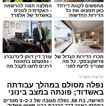
מחפשים לקנות דירה?
המלצה חמה להרשמה
כאן תמצאו את כל
- האקדמיה לטניס
הדירות החדשות
באשדוד של אלפרד
למכירה באשדוד >>>
קריאולנסקי - לילדים
צילום: דוברות איחוד הצלה
מערכת האתר / 15:39 07.08.26
מכרז הדירות הגדול של
עורך דין דותן לינדנברג
פרשקובסקי. כל מה
- נפגעתם בתאונת
שצריך לדעת לפני
דרכים לחצו לקבל מה
תגים:
איחוד הצלה
,
אשדוד
,
הצלה
שמגישים הצעה לדירה
שמגיע לכם
באשדוד
חדשות אשדוד
אירוע דרמטי הסתיים בנס רפואי באשדוד, לאחר
נפלה מסולם במהלך עבודתה
שגבר בן 56 התמוטט בביתו שבאחד הרחובות
באשדוד; פונתה במצב בינוני
ברובע י"א בעיר, כתוצאה מאירוע פתאומי שגרם
להפסקת פעילות ליבו.
האישה, בת 56, נפלה מגובה של כ-2–3 מטרים
במחסן באזור דרך הרכבת בביג פאשן אשדוד.