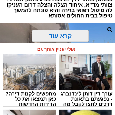
צוותי מד”א, איחוד הצלה והצלה דרום העניקו
למקום הוזעקו מיד צוותי רפואה ומתנדבים של
לה טיפול רפואי בזירה והיא פונתה להמשך
ארגון "איחוד הצלה". החובשים והפרמדיקים
טיפול בבית החולים אסותא
שהגיעו לזירה הבחינו כי הגבר ללא דופק וללא
הכרה, ופתחו מיידית בפעולות החייאה מתקדמות,
הכוללות עיסויי לב ושימוש במפעם (דפיברילטור).
קרא עוד
בזכות התושייה והפעילות המהירה והמקצועית של
אולי יעניין אותך גם
הצוותים בשטח, ליבו של הגבר שב לפעום.
לאחר ייצוב מצבו הראשוני, הוא פונה באמבולנס
לבית חולים להמשך קבלת טיפול רפואי כשמצבו
מוגדר יציב.
עורך דין דותן לינדנברג
מחפשים לקנות דירה?
מעוניינים להגיב? לדווח ? צרו איתנו קשר במייל -
- נפגעתם בתאונת
כאן תמצאו את כל
ASHDODS@ISNET.CO.IL
דרכים לחצו לקבל מה
הדירות החדשות
שמגיע לכם
למכירה באשדוד >>>