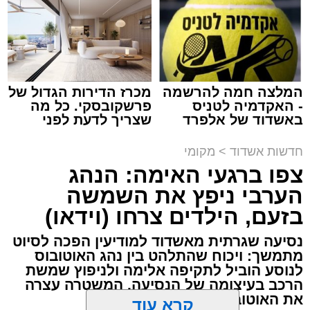
צילום: דוברות איחוד הצלה
עופר אשטוקר / 15:32 07.08.26
המלצה חמה להרשמה
מכרז הדירות הגדול של
- האקדמיה לטניס
פרשקובסקי. כל מה
באשדוד של אלפרד
שצריך לדעת לפני
תגים:
תאונת עבודה באשדוד
קריאולנסקי - לילדים
שמגישים הצעה לדירה
באשדוד
חדשות אשדוד
>
מקומי
עובדת בת 56 נפצעה היום (שישי) באורח בינוני
צפו ברגעי האימה: הנהג
לאחר שנפלה מסולם במהלך עבודתה במחסן
הערבי ניפץ את השמשה
באזור דרך הרכבת, מתחם ביג פאשן באשדוד.
בזעם, הילדים צרחו (וידאו)
כוחות ההצלה הוזעקו למקום בעקבות דיווח על
נסיעה שגרתית מאשדוד למודיעין הפכה לסיוט
נפילה מגובה במהלך העבודה. עם הגעתם מצאו
מתמשך: ויכוח שהתלהט בין נהג האוטובוס
את האישה בהכרה מלאה, כשהיא סובלת מחבלות
לנוסע הוביל לתקיפה אלימה ולניפוץ שמשת
הרכב בעיצומה של הנסיעה. המשטרה עצרה
במספר אזורים בגופה לאחר שנפלה מגובה של
את האוטובוס בהמשך הדרך
כ-2 עד 3 מטרים.