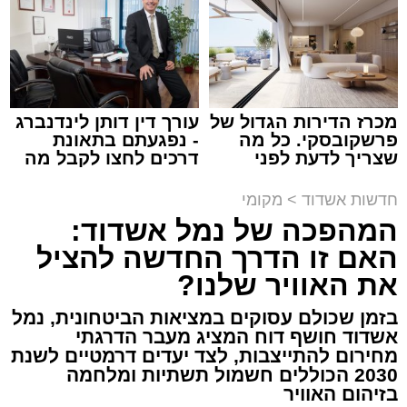
מתחם חנייה בחוף אשדוד. צילום: עופר אשטוקר
עופר אשטוקר / 14:54 06.08.26
מכרז הדירות הגדול של
עורך דין דותן לינדנברג
פרשקובסקי. כל מה
- נפגעתם בתאונת
שצריך לדעת לפני
דרכים לחצו לקבל מה
תגים:
חנייה חינם בחופי אשדוד
שמגישים הצעה לדירה
שמגיע לכם
באשדוד
חדשות אשדוד
>
מקומי
גם אם אשדוד אינה נמצאת בשלב הראשון של
המהפכה של נמל אשדוד:
רפורמת אזורי החנייה, השינויים הצפויים עשויים
האם זו הדרך החדשה להציל
להשפיע באופן ישיר על אחת ההטבות המוכרות
את האוויר שלנו?
ביותר לתושבי העיר - החנייה ללא תשלום בחופי
הים.
בזמן שכולם עסוקים במציאות הביטחונית, נמל
אשדוד חושף דוח המציג מעבר הדרגתי
על פי המתווה שפורסם, רשויות שמעניקות כיום
מחירום להתייצבות, לצד יעדים דרמטיים לשנת
2030 הכוללים חשמול תשתיות ומלחמה
הטבות חנייה נקודתיות לתושביהן, למשל באזורי
בזיהום האוויר
ביקוש כמו חופי הרחצה, יידרשו לבחור בין שתי