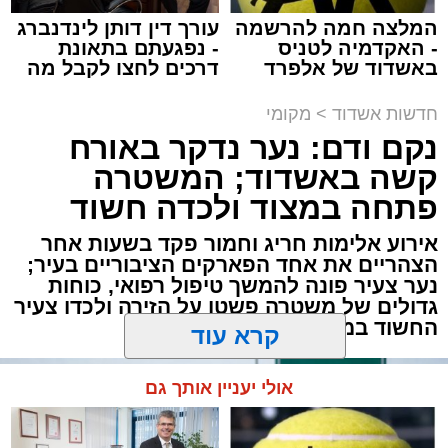
המלצה חמה להרשמה
עורך דין דותן לינדנברג
חשוב לציין:
בשלב זה לא התקבלה החלטה על
- האקדמיה לטניס
- נפגעתם בתאונת
ביטול ההטבה באשדוד, אולם לפי המתווה
באשדוד של אלפרד
דרכים לחצו לקבל מה
שפורסם, העיר עשויה להידרש בעתיד להתאים את
קריאולנסקי - לילדים
שמגיע לכם
הסדרי החנייה לכללים החדשים.
תגים:
זיהום
,
אשדוד
,
נמל אשדוד
,
רפורמה
,
אוויר
חדשות אשדוד
>
מקומי
נקם ודם: נער נדקר באורח
מאחורי חומות הבטון והמנופים של השער הימי
קשה באשדוד; המשטרה
המרכזי בישראל מתנהלת פעילות ענפה.
פתחה במצוד ולכדה חשוד
מעוניינים להגיב? לדווח ? צרו איתנו קשר במייל -
ASHDODS@ISNET.CO.IL
דוח האחריות התאגידית (ESG) לשנת 2025
אירוע אלימות חריג וחמור פקד בשעות אחר
שמפרסמת חברת נמל אשדוד חושף את התנהלות
הצהריים את אחד הפארקים הציבוריים בעיר;
נער צעיר פונה להמשך טיפול רפואי, כוחות
החברה במהלך שנה מאתגרת, שהתאפיינה
גדולים של משטרה פשטו על הזירה ולכדו צעיר
במעבר הדרגתי ממציאות חירום מתמשכת
החשוד במעשה
להתייצבות זהירה – לצד קשיים ביטחוניים,
תפעוליים וכלכליים כבדים.
קרא עוד
למרות זאת, הנמל המשיך למלא את תפקידו
אולי יעניין אותך גם
כתשתית לאומית חיונית, תוך שמירה על רציפות