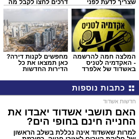
שצריך לדעת לפני
דרכים לחצו לקבל מה
שמגישים הצעה לדירה
שמגיע לכם
באשדוד
המלצה חמה להרשמה
מחפשים לקנות דירה?
- האקדמיה לטניס
כאן תמצאו את כל
באשדוד של אלפרד
הדירות החדשות
קריאולנסקי - לילדים
למכירה באשדוד >>>
כתבות נוספות
חדשות אשדוד
האם תושבי אשדוד יאבדו את
החנייה חינם בחופי הים?
למרות שאשדוד אינה נכללת בשלב הראשון
של חלוקת הערים לאזורי חנייה, רפורמת