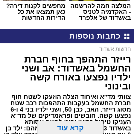
המלצה חמה להרשמה
מחפשים לקנות דירה?
- האקדמיה לטניס
כאן תמצאו את כל
באשדוד של אלפרד
הדירות החדשות
קריאולנסקי - לילדים
למכירה באשדוד >>>
כתבות נוספות
חדשות אשדוד
רייזר התהפך בחוף חברת
החשמל באשדוד: אב ושני
ילדיו נפצעו באורח קשה
ובינוני
צוותי מד”א ואיחוד הצלה הוזעקו לשטח חוף
חברת החשמל בעקבות התהפכות רכב שטח
מסוג רייזר. האב, כבן 50, ושני ילדיו בני 4 ו-6
נפצעו קשה. חובשים ופראמדיקים של מד"א
העניקו טיפול רפואי ופינו לבי"ח אסותא
קרא עוד
באשדוד 3 פצועים, בהם: 2 קשה, מהם: ילד בן