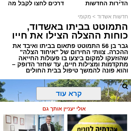
הדירות החדשות
דרכים לחצו לקבל מה
למכירה באשדוד >>>
שמגיע לכם
חדשות אשדוד
>
מקומי
התמוטט בביתו באשדוד,
כוחות ההצלה הצילו את חייו
גבר בן 56 התמוטט פתאום בביתו ואיבד את
ההכרה. צוותי החירום של "איחוד הצלה"
תיעוד מבצעי מד״א
שהוזעקו למקום ביצעו בו פעולות החייאה
מתקדמות ומצילות חיים, עד שחזר הדופק –
והוא פונה להמשך טיפול בבית החולים
.
חובשי איחוד הצלה אושר אביטן, משה ויצמן
קרא עוד
ואברימי איצקוביץ סיפרו: “כשהגענו למקום הבחנו
ברייזר הפוך ולצדו גבר ושני ילדים שוכבים. הענקנו
להם טיפול רפואי ראשוני בזירה, ולאחר מכן הם
אולי יעניין אותך גם
פונו לבית החולים כשמצבם מוגדר בינוני.״