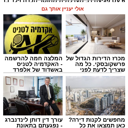
6 עם פגיעה רב מערכתית מחוסר הכרה וילד בן
4 עם חבלת ראש ו-1 בינוני, גבר בן 36 עם
אולי יעניין אותך גם
חבלות בראש ובגפיים.
עופר אשטוקר / 21:23 08.08.26
מכרז הדירות הגדול של
המלצה חמה להרשמה
פרשקובסקי. כל מה
- האקדמיה לטניס
שצריך לדעת לפני
באשדוד של אלפרד
תגים:
התהפכות רייזר באשדוד
שמגישים הצעה לדירה
קריאולנסקי - לילדים
באשדוד
מחפשים לקנות דירה?
עורך דין דותן לינדנברג
כאן תמצאו את כל
- נפגעתם בתאונת