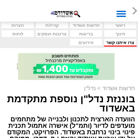
ראשי
חדשות אשדוד
קהילות
חצרות
חינוך
בריאות
צרכנות ועסקים
לוחות
צרו איתנו קשר
אירועים
חדשות אשדוד
>
נדל"ן
בוננזת נדל"ן נוספת מתקדמת
באשדוד
הוועדה הארצית לתכנון ולבנייה של מתחמים
מועדפים לדיור (ותמ"ל) אישרה אתמול תכנית
פינוי בינוי נרחבת באשדוד. הפרויקט, המקודם