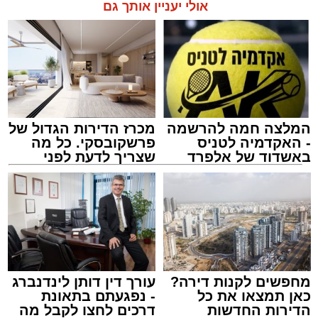
בשעה 21.00
אולי יעניין אותך גם
לאחר הארוע יתקיים רב שיח וכן פלפול תלמודי
בריתחא דאורייתא בעומקא דשמעתתא.
המלצה חמה להרשמה
מכרז הדירות הגדול של
- האקדמיה לטניס
פרשקובסקי. כל מה
באשדוד של אלפרד
שצריך לדעת לפני
קריאולנסקי - לילדים
שמגישים הצעה לדירה
באשדוד
נתיבי ישראל
מערכת האתר / 18:19 06.08.26
מחפשים לקנות דירה?
עורך דין דותן לינדנברג
כאן תמצאו את כל
- נפגעתם בתאונת
הדירות החדשות
דרכים לחצו לקבל מה
מעוניינים להגיב? לדווח ? צרו איתנו קשר במייל -