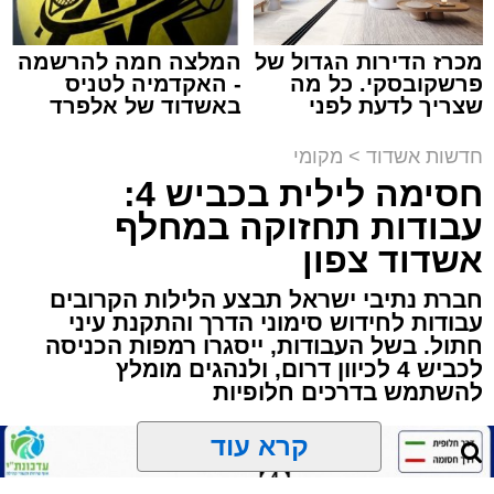
מכרז הדירות הגדול של
המלצה חמה להרשמה
פרשקובסקי. כל מה
- האקדמיה לטניס
תגים:
הגרי"ב שרייבר
,
מעגלים
שצריך לדעת לפני
באשדוד של אלפרד
שמגישים הצעה לדירה
קריאולנסקי - לילדים
באשדוד
ארוע שטרם היה כמותו: בשבוע הבא ביום ג'
חדשות אשדוד
>
מקומי
יתכנסו המוני בחורי הישיבות שטרם החלו את זמן
חסימה לילית בכביש 4:
'אלול', והם יזכו לשמוע את גדולי הדור, מרן הגרי"ב
עבודות תחזוקה במחלף
שרייבר שליט"א והגאון רבי ישאי טולידנו שליט"א,
אשדוד צפון
שבשעה נדירה של קורת רוח ישתפו את שומעיהם
חברת נתיבי ישראל תבצע הלילות הקרובים
באשר ראו וקיבלו בבתי הוריהם, הגאון רבי פנחס
עבודות לחידוש סימוני הדרך והתקנת עיני
שרייבר זצ"ל והגאון רבי ניסים טולידנו זצ"ל, כאשר
חתול. בשל העבודות, ייסגרו רמפות הכניסה
מטרתם של הדברים שישמעו היא לעורר הלבבות
לכביש 4 לכיוון דרום, ולנהגים מומלץ
ולהחדיר אהבת אמת לתורה.
להשתמש בדרכים חלופיות
הארוע, במסגרת ארועי 'מעגלים', יתקיים בבית
קרא עוד
הכנסת 'חניכי הישיבות' רובע ג', ביום שלישי הקרוב