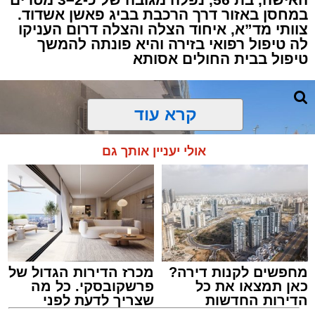
במחסן באזור דרך הרכבת בביג פאשן אשדוד.
צוותי מד”א, איחוד הצלה והצלה דרום העניקו
למקום הוזעקו מיד צוותי רפואה ומתנדבים של
לה טיפול רפואי בזירה והיא פונתה להמשך
ארגון "איחוד הצלה". החובשים והפרמדיקים
טיפול בבית החולים אסותא
שהגיעו לזירה הבחינו כי הגבר ללא דופק וללא
הכרה, ופתחו מיידית בפעולות החייאה מתקדמות,
הכוללות עיסויי לב ושימוש במפעם (דפיברילטור).
קרא עוד
בזכות התושייה והפעילות המהירה והמקצועית של
אולי יעניין אותך גם
הצוותים בשטח, ליבו של הגבר שב לפעום.
לאחר ייצוב מצבו הראשוני, הוא פונה באמבולנס
לבית חולים להמשך קבלת טיפול רפואי כשמצבו
מוגדר יציב.
מחפשים לקנות דירה?
מכרז הדירות הגדול של
מעוניינים להגיב? לדווח ? צרו איתנו קשר במייל -
כאן תמצאו את כל
פרשקובסקי. כל מה
ASHDODS@ISNET.CO.IL
הדירות החדשות
שצריך לדעת לפני
למכירה באשדוד >>>
שמגישים הצעה לדירה