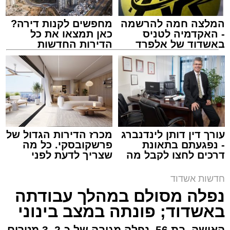
המלצה חמה להרשמה
מחפשים לקנות דירה?
- האקדמיה לטניס
כאן תמצאו את כל
באשדוד של אלפרד
הדירות החדשות
קריאולנסקי - לילדים
למכירה באשדוד >>>
צילום: דוברות איחוד הצלה
מערכת האתר / 15:39 07.08.26
עורך דין דותן לינדנברג
מכרז הדירות הגדול של
- נפגעתם בתאונת
פרשקובסקי. כל מה
דרכים לחצו לקבל מה
שצריך לדעת לפני
תגים:
איחוד הצלה
,
אשדוד
,
הצלה
שמגיע לכם
שמגישים הצעה לדירה
באשדוד
חדשות אשדוד
אירוע דרמטי הסתיים בנס רפואי באשדוד, לאחר
נפלה מסולם במהלך עבודתה
שגבר בן 56 התמוטט בביתו שבאחד הרחובות
באשדוד; פונתה במצב בינוני
ברובע י"א בעיר, כתוצאה מאירוע פתאומי שגרם
להפסקת פעילות ליבו.
האישה, בת 56, נפלה מגובה של כ-2–3 מטרים