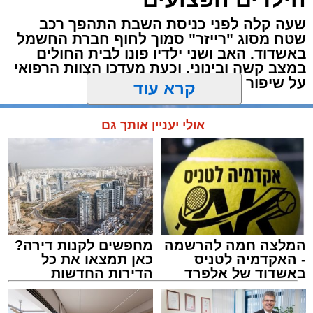
הפשיטה התבצעה בעקבות מידע מודיעיני שהצביע
על פעילות בלתי חוקית המתקיימת במקום.
שעה קלה לפני כניסת השבת התהפך רכב
שטח מסוג "רייזר" סמוך לחוף חברת החשמל
באשדוד. האב ושני ילדיו פונו לבית החולים
עם הגעת הכוחות למבנה, דרשו השוטרים את
במצב קשה ובינוני, וכעת מעדכן הצוות הרפואי
פתיחת הדלתות, אך הנוכחים במקום בחרו
על שיפור במצבם
להתעלם וסירבו לאפשר לכוחות להיכנס. לנוכח
קרא עוד
הסירוב, נאלצו הבלשים לפרוץ את הדלת בכוח
כדי לחדור פנימה.
אולי יעניין אותך גם
בחיפוש שערכו השוטרים בתוך המתחם נתפסו
אמצעים רבים ששימשו להפעלת המשחקים, ובהם
28 חבילות קלפים ומזוודות עמוסות ז'יטונים.
במסגרת הפעילות עוכבו לחקירה חמישה
מעורבים: שלושה מהם החשודים בהפעלת ובניהול
המלצה חמה להרשמה
מחפשים לקנות דירה?
המקום, ושני משתתפים נוספים שנכחו במקום
- האקדמיה לטניס
כאן תמצאו את כל
באשדוד של אלפרד
הדירות החדשות
בזמן הפשיטה. כולם הועברו לחקירה בתחנת