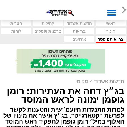
ראשי
חדשות אשדוד
קהילות
חצרות
חינוך
בריאות
צרכנות ועסקים
לוחות
צרו איתנו קשר
אירועים
חדשות אשדוד
>
מקומי
בג״ץ דחה את העתירות: רומן
גופמן ימונה לראש המוסד
למרות התנגדות היועמ״שית והטענות לקשר
לפרשת “קטארגייט”, בג״ץ אישר את מינויו של
האלוף במיל׳ רומן גופמן לתפקיד ראש המוסד