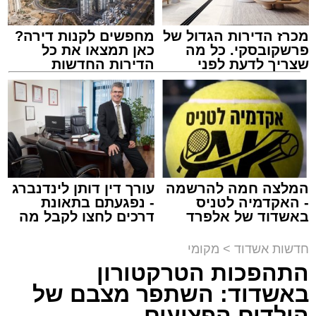
מכרז הדירות הגדול של
מחפשים לקנות דירה?
פרשקובסקי. כל מה
כאן תמצאו את כל
שצריך לדעת לפני
הדירות החדשות
שמגישים הצעה לדירה
למכירה באשדוד >>>
באשדוד
צילום: דוברות המשטרה
מערכת האתר / 15:35 09.08.26
המלצה חמה להרשמה
עורך דין דותן לינדנברג
- האקדמיה לטניס
- נפגעתם בתאונת
באשדוד של אלפרד
דרכים לחצו לקבל מה
קריאולנסקי - לילדים
שמגיע לכם
תגים:
משטרה
,
אשדוד
,
פשיטה
,
קזינו
חדשות אשדוד
>
מקומי
התהפכות הטרקטורון
פעילות יזומה של בלשי תחנת משטרת אשדוד
באשדוד: השתפר מצבם של
חשפה קזינו מחתרתי שפעל באחד המבנים בעיר.
הילדים הפצועים