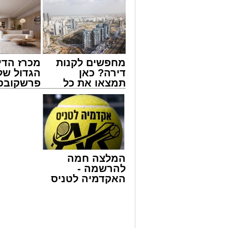
מחפשים לקנות
מכרז הדי
דירה? כאן
הגדול של
תמצאו את כל
פרשקובסק
הדירות החדשות
מה שצריך
צילום: דוברות איחוד הצלה
למכירה באשדוד
לפני שמג
>>>
הצעה לדי
שבאחד הרחובות ברובע י"א בעיר, כתוצא
באשדוד
ליבו.
למקום הוזעקו מיד צוותי רפואה ומתנדבים 
המלצה חמה
והפרמדיקים שהגיעו לזירה הבחינו כי הגבר
להרשמה -
בפעולות החייאה מתקדמות, הכוללות עיסוי
האקדמיה לטניס
באשדוד של
בזכות התושייה והפעילות המהירה והמקצו
אלפרד
שב לפעום.
קריאולנסקי -
לאחר ייצוב מצבו הראשוני, הוא פונה באמ
לילדים
רפואי כשמצבו מוגדר יציב.