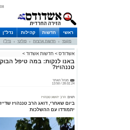
08 אוגוסט 2026 / 18:26
ראשי
חדשות
קהילות
נדל"ן
מקומי
חדשות ארציות
פוליטי
נדל"ן
|
|
|
אשדודס
>
חדשות אשדוד
>
באנו לנקות: במה טיפל הבוק
טננהויז?
מנהל האתר
28.02.24 / 13:50
תגים:
הרב יהושע טננהויז
ביום שאחרי, דואג הרב טננהויז שדייר
יתמודדו עם ההשלכות