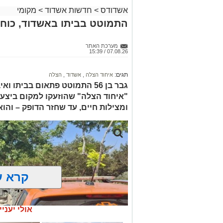
אשדודס
>
חדשות אשדוד
>
מקומי
התמוטט בביתו באשדוד, כוחו
מערכת האתר
07.08.26 / 15:39
תגים:
איחוד הצלה
,
אשדוד
,
הצלה
גבר בן 56 התמוטט פתאום בביתו
"איחוד הצלה" שהוזעקו למקום ביצעו
ומצילות חיים, עד שחזר הדופק – והו
קרא ע
אולי יעניי