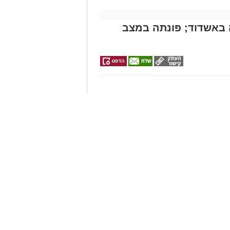
מייל -
ASHDODS@ISNET.CO.IL
באשדוד; פונתה במצב
האישה, בת 56, נפלה מגובה של כ-2–3 מטרים במחסן באזור דרך הרכבת
ד הצלה והצלה דרום העניקו לה
ך טיפול בבית החולים אסותא
וד
ן אותך גם