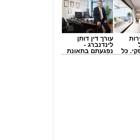
רות
עורך דין דותן
לינדנברג -
י. כל
נפגעתם בתאונת
 לדעת
דרכים לחצו
ישים
לקבל מה שמגיע
אירוע דרמטי הסתיים בנס רפואי באשדוד, לאחר שגבר בן 56 התמוטט בביתו
רה
לכם
ה מאירוע פתאומי שגרם להפסקת פעילות
של ארגון "איחוד הצלה". החובשים
 ללא דופק וללא הכרה, ופתחו מיידית
י לב ושימוש במפעם (דפיברילטור).
עית של הצוותים בשטח, ליבו של הגבר
בולנס לבית חולים להמשך קבלת טיפול