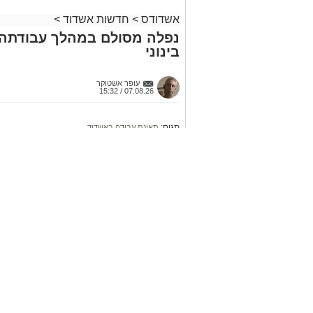
מעוניינים להגיב? לדווח ? צרו איתנו קשר ב
אשדודס
>
חדשות אשדוד
>
נפלה מסולם במהלך עבודתה 
בינוני
עופר אשטוקר
07.08.26 / 15:32
תגים:
תאונת עבודה באשדוד
בביג פאשן אשדוד. צוותי מד”א, איחו
טיפול רפואי בזירה והיא פונתה להמש
קרא ע
אולי יעניי