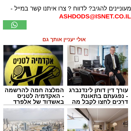
מעוניינים להגיב? לדווח ? צרו איתנו קשר במייל -
ASHDODS@ISNET.CO.IL
אולי יעניין אותך גם
עורך דין דותן לינדנברג
המלצה חמה להרשמה
- נפגעתם בתאונת
- האקדמיה לטניס
דרכים לחצו לקבל מה
באשדוד של אלפרד
שמגיע לכם
קריאולנסקי - לילדים