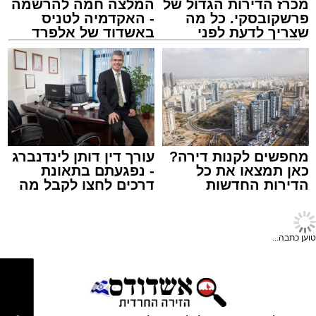
מכרז הדירות הגדול של
המלצה חמה להרשמה
פרשקובסקי. כל מה
- האקדמיה לטניס
שצריך לדעת לפני
באשדוד של אלפרד
שמגישים הצעה לדירה
קריאולנסקי - לילדים
צילום: שמחה חסיד הצלה דרום
באשדוד
מערכת האתר / 18:48 05.08.26
מחפשים לקנות דירה?
עורך דין דותן לינדנברג
כאן תמצאו את כל
- נפגעתם בתאונת
תגים:
אשדוד
,
תנועה
,
עץ
הדירות החדשות
דרכים לחצו לקבל מה
מעוניינים להגיב? לדווח ? צרו איתנו קשר במייל -
למכירה באשדוד >>>
שמגיע לכם
ענף עץ גדול במיוחד קרס אחר הצהריים (רביעי)
ASHDODS@ISNET.CO.IL
חדשות אשדוד
>
מקומי
בשדרות הרצל באשדוד, סמוך לצומת יצחק
אלימות משתוללת: ויכוח על
הנשיא, וחסם לחלוטין את נתיבי הנסיעה בכביש.
מחזור בקבוקים באשדוד
הסתיים באופן מבהיל
בנס, איש לא נפגע באירוע. עם קבלת הדיווח