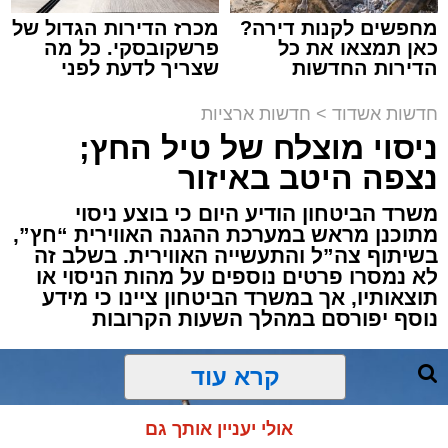
מחפשים לקנות דירה?
מכרז הדירות הגדול של
כאן תמצאו את כל
פרשקובסקי. כל מה
הדירות החדשות
שצריך לדעת לפני
למכירה באשדוד >>>
שמגישים הצעה לדירה
באשדוד
חדשות אשדוד
>
חדשות ארציות
ניסוי מוצלח של טיל החץ;
תגים:
משטרה
,
מעצר
,
אלימות
,
אשדוד
נצפה היטב באיזור
דרמה קשה ברחובות אשדוד: אירוע אלימות חמור
משרד הביטחון הודיע היום כי בוצע ניסוי
התרחש בשעות אחר הצהריים (רביעי) באחד
מתוכנן מראש במערכת ההגנה האווירית “חץ”,
הפארקים המרכזיים בעיר, במהלכו נדקר נער בן
בשיתוף צה”ל והתעשייה האווירית. בשלב זה
12 ונפצע.
לא נמסרו פרטים נוספים על מהות הניסוי או
תוצאותיו, אך במשרד הביטחון ציינו כי מידע
נוסף יפורסם במהלך השעות הקרובות
עם קבלת הדיווח במוקד 100 ובמוקדי החירום,
הוזעקו למקום כוחות הצלה רבים יחד עם שוטרי
תחנת אשדוד. צוותי הרפואה שהגיעו לזירה העניקו
קרא עוד
לנער הפצוע טיפול רפואי ראשוני בשטח, ולאחר
מכן פינו אותו לבית החולים כשמצבו מוגדר קל.
אולי יעניין אותך גם