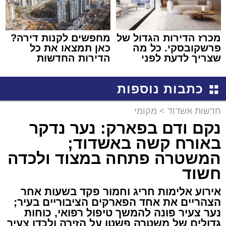
מכרז הדירות הגדול של
מחפשים לקנות דירה?
פרשקובסקי. כל מה
כאן תמצאו את כל
שצריך לדעת לפני
הדירות החדשות
שמגישים הצעה לדירה
למכירה באשדוד >>>
באשדוד
כתבות נוספות
חדשות אשדוד
>
מקומי
נקם ודם בפארק: נער נדקר
באורח קשה באשדוד;
המשטרה פתחה במצוד ולכדה
חשוד
אירוע אלימות חריג וחמור פקד בשעות אחר
הצהריים את אחד הפארקים הציבוריים בעיר;
נער צעיר פונה להמשך טיפול רפואי, כוחות
גדולים של משטרה פשטו על הזירה ולכדו צעיר