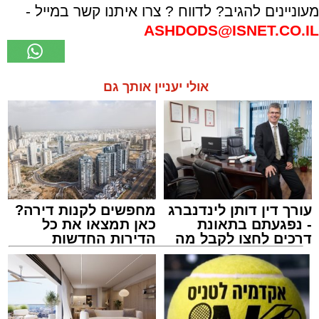
מעוניינים להגיב? לדווח ? צרו איתנו קשר במייל -
ASHDODS@ISNET.CO.IL
אולי יעניין אותך גם
עורך דין דותן לינדנברג
מחפשים לקנות דירה?
- נפגעתם בתאונת
כאן תמצאו את כל
דרכים לחצו לקבל מה
הדירות החדשות
שמגיע לכם
למכירה באשדוד >>>