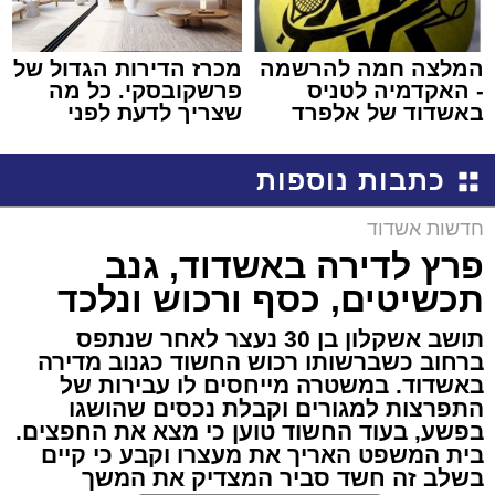
המלצה חמה להרשמה
מכרז הדירות הגדול של
- האקדמיה לטניס
פרשקובסקי. כל מה
באשדוד של אלפרד
שצריך לדעת לפני
קריאולנסקי - לילדים
שמגישים הצעה לדירה
באשדוד
כתבות נוספות
חדשות אשדוד
פרץ לדירה באשדוד, גנב
תכשיטים, כסף ורכוש ונלכד
תושב אשקלון בן 30 נעצר לאחר שנתפס
ברחוב כשברשותו רכוש החשוד כגנוב מדירה
באשדוד. במשטרה מייחסים לו עבירות של
התפרצות למגורים וקבלת נכסים שהושגו
בפשע, בעוד החשוד טוען כי מצא את החפצים.
בית המשפט האריך את מעצרו וקבע כי קיים
בשלב זה חשד סביר המצדיק את המשך