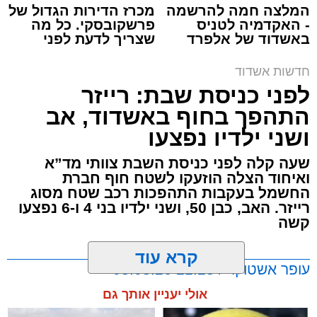
המלצה חמה להרשמה
מכרז הדירות הגדול של
- האקדמיה לטניס
פרשקובסקי. כל מה
באשדוד של אלפרד
שצריך לדעת לפני
קריאולנסקי - לילדים
שמגישים הצעה לדירה
באשדוד
חדשות אשדוד
תגים:
משטרת אשדוד
,
פריצה לבית באשדוד
לפני כניסת שבת: רייזר
התהפך בחוף באשדוד, אב
תושב אשקלון בן 30 נעצר השבוע באשדוד לאחר
ושני ילדיו נפצעו
שנתפס ברחוב כשברשותו רכוש החשוד כגנוב,
ובהמשך הובא לבית משפט השלום באשקלון,
שעה קלה לפני כניסת השבת צוותי מד”א
ואיחוד הצלה הוזעקו לשטח חוף חברת
שהאריך את מעצרו עד ליום ראשון, 9 באוגוסט,
החשמל בעקבות התהפכות רכב שטח מסוג
לצורך המשך החקירה.
רייזר. האב, כבן 50, ושני ילדיו בני 4 ו-6 נפצעו
קשה
על פי החשד, החשוד התפרץ לדירת מגורים
באשדוד וגנב ממנה רכוש. עם מעצרו נמצאו
קרא עוד
עופר אשטוקר / 21:23 08.08.26
ברשותו מספר פריטים, בהם ארנקים, טבעות
ושעון, שלפי החשד נגנבו מאותה דירה. במשטרה
אולי יעניין אותך גם
מייחסים לו עבירות של התפרצות למגורים וקבלת