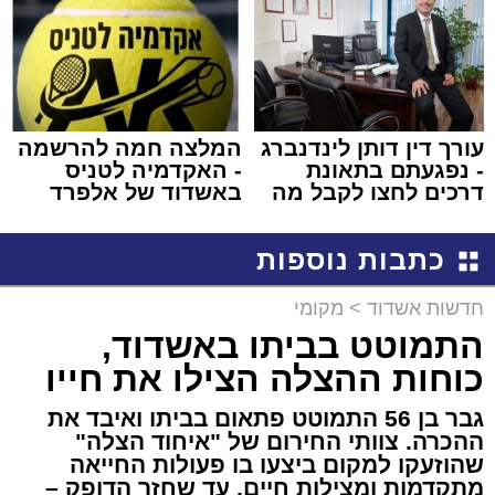
עורך דין דותן לינדנברג
המלצה חמה להרשמה
- נפגעתם בתאונת
- האקדמיה לטניס
דרכים לחצו לקבל מה
באשדוד של אלפרד
שמגיע לכם
קריאולנסקי - לילדים
כתבות נוספות
חדשות אשדוד
>
מקומי
התמוטט בביתו באשדוד,
כוחות ההצלה הצילו את חייו
גבר בן 56 התמוטט פתאום בביתו ואיבד את
ההכרה. צוותי החירום של "איחוד הצלה"
שהוזעקו למקום ביצעו בו פעולות החייאה
מתקדמות ומצילות חיים, עד שחזר הדופק –