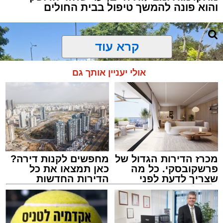
והוא פונה להמשך טיפול בבית החולים
קרא עוד
אולי יעניין אותך גם
מכרז הדירות הגדול של
מחפשים לקנות דירה?
פרשקובסקי. כל מה
כאן תמצאו את כל
שצריך לדעת לפני
הדירות החדשות
שמגישים הצעה לדירה
למכירה באשדוד >>>
באשדוד
צילום: דוברות איחוד הצלה
מערכת האתר / 15:39 07.08.26