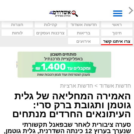
ראשי
חדשות אשדוד
קהילות
חצרות
חינוך
בריאות
צרכנות ועסקים
לוחות
צרו איתנו קשר
אירועים
חדשות אשדוד
>
חדשות ארציות
האמירה המחליאה של גלית
גוטמן ותגובת ברק סרי:
העיתונאים החרדים מנתחים
סערה ציבורית לאחר שבפאנל תקשורתי
שנערך בערוץ 12 כינתה השדרנית, גלית גוטמן,