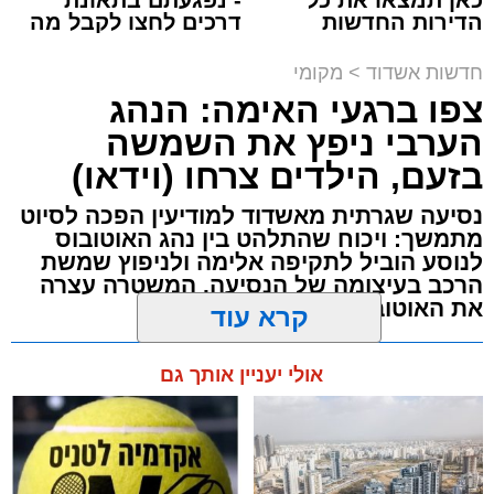
הדירות החדשות
דרכים לחצו לקבל מה
תגים:
תאונת עבודה באשדוד
למכירה באשדוד >>>
שמגיע לכם
חדשות אשדוד
>
מקומי
עובדת בת 56 נפצעה היום (שישי) באורח בינוני
צפו ברגעי האימה: הנהג
לאחר שנפלה מסולם במהלך עבודתה במחסן
הערבי ניפץ את השמשה
באזור דרך הרכבת, מתחם ביג פאשן באשדוד.
בזעם, הילדים צרחו (וידאו)
כוחות ההצלה הוזעקו למקום בעקבות דיווח על
נסיעה שגרתית מאשדוד למודיעין הפכה לסיוט
נפילה מגובה במהלך העבודה. עם הגעתם מצאו
מתמשך: ויכוח שהתלהט בין נהג האוטובוס
לנוסע הוביל לתקיפה אלימה ולניפוץ שמשת
את האישה בהכרה מלאה, כשהיא סובלת מחבלות
הרכב בעיצומה של הנסיעה. המשטרה עצרה
במספר אזורים בגופה לאחר שנפלה מגובה של
את האוטובוס בהמשך הדרך
כ-2 עד 3 מטרים.
מערכת האתר / 11:35 07.08.26
קרא עוד
רפאל אוקנין, כונן הצלה דרום, סיפר: “כשהגעתי
למקום הבחנתי בעובדת כשהיא בהכרה מלאה
אולי יעניין אותך גם
וסובלת מחבלות מרובות בגופה לאחר שנפלה
במהלך עבודתה. יחד עם צוותי מד”א הענקנו לה
טיפול רפואי ראשוני והיא פונתה בניידת טיפול