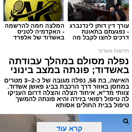
עורך דין דותן לינדנברג
המלצה חמה להרשמה
- נפגעתם בתאונת
- האקדמיה לטניס
דרכים לחצו לקבל מה
באשדוד של אלפרד
תגים:
איחוד הצלה
,
אשדוד
,
הצלה
שמגיע לכם
קריאולנסקי - לילדים
חדשות אשדוד
אירוע דרמטי הסתיים בנס רפואי באשדוד, לאחר
נפלה מסולם במהלך עבודתה
שגבר בן 56 התמוטט בביתו שבאחד הרחובות
באשדוד; פונתה במצב בינוני
ברובע י"א בעיר, כתוצאה מאירוע פתאומי שגרם
להפסקת פעילות ליבו.
האישה, בת 56, נפלה מגובה של כ-2–3 מטרים
במחסן באזור דרך הרכבת בביג פאשן אשדוד.
צוותי מד”א, איחוד הצלה והצלה דרום העניקו
למקום הוזעקו מיד צוותי רפואה ומתנדבים של
לה טיפול רפואי בזירה והיא פונתה להמשך
ארגון "איחוד הצלה". החובשים והפרמדיקים
טיפול בבית החולים אסותא
שהגיעו לזירה הבחינו כי הגבר ללא דופק וללא
הכרה, ופתחו מיידית בפעולות החייאה מתקדמות,
הכוללות עיסויי לב ושימוש במפעם (דפיברילטור).
קרא עוד