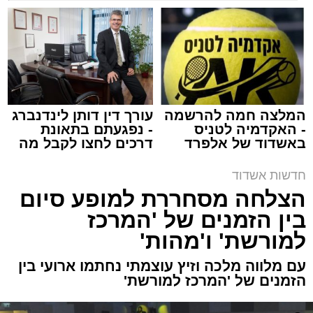
שמגישים הצעה לדירה
למכירה באשדוד >>>
באשדוד
ארכיון משטרה
מערכת האתר / 09:43 09.08.26
המלצה חמה להרשמה
עורך דין דותן לינדנברג
- האקדמיה לטניס
- נפגעתם בתאונת
באשדוד של אלפרד
דרכים לחצו לקבל מה
קריאולנסקי - לילדים
שמגיע לכם
תגים:
משטרה
,
אשדוד
,
ירי
חדשות אשדוד
הצלחה מסחררת למופע סיום
פעילות מהירה וממוקדת של שוטרי תחנת אשדוד
בין הזמנים של 'המרכז
הובילה הלילה למעצרם של חמישה חשודים
למורשת' ו'מהות'
במעורבות
באירוע ירי פלילי שהתרחש בעיר,
ושבמהלכו נפצע עבריין מוכר באורח קל עד בינוני.
עם מלווה מלכה וזיץ עוצמתי נחתמו ארועי בין
הזמנים של 'המרכז למורשת'
האירוע החל עם קבלת דיווח במוקד המשטרה על