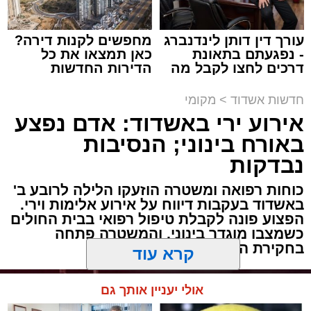
מעוניינים להגיב? לדווח ? צרו איתנו קשר במייל -
ASHDODS@ISNET.CO.IL
עורך דין דותן לינדנברג
מחפשים לקנות דירה?
- נפגעתם בתאונת
כאן תמצאו את כל
תגים:
אבי אמסלם
,
המרכז למורשת
,
מהות
,
מני
דרכים לחצו לקבל מה
הדירות החדשות
אזולאי
שמגיע לכם
למכירה באשדוד >>>
חדשות אשדוד
>
מקומי
לקראת סיום בין הזמנים נערך אמש מופע סיום בין
אירוע ירי באשדוד: אדם נפצע
הזמנים ומלווה מלכה על ידי "המרכז למורשת"
באורח בינוני; הנסיבות
בראשות מ"מ ראש העיר הרב אבי אמסלם בשיתוף
נבדקות
הרשות העירונית 'מהות' בראשות יו"ר הדירקטוריון
חבר מועצת העיר הרב מני אזולאי ומנכ"לית
כוחות רפואה ומשטרה הוזעקו הלילה לרובע ב'
הרשות הגב' סימונה מורלי - בהשתתפות למעלה
באשדוד בעקבות דיווח על אירוע אלימות וירי.
הפצוע פונה לקבלת טיפול רפואי בבית החולים
מאלף בחורי ישיבות, אברכים ותושבי העיר שגדשו
כשמצבו מוגדר בינוני, והמשטרה פתחה
את אולם הפיס גור ברובע ז׳.
בחקירת הנסיבות
האירוע הענק התקיים כאמור ע"י 'המרכז למורשת'
קרא עוד
ובשיתוף רשת ישיבות בין הזמנים 'חזון עובדיה'
מבית הרשות העירונית 'מהות' במסגרתה פועלות