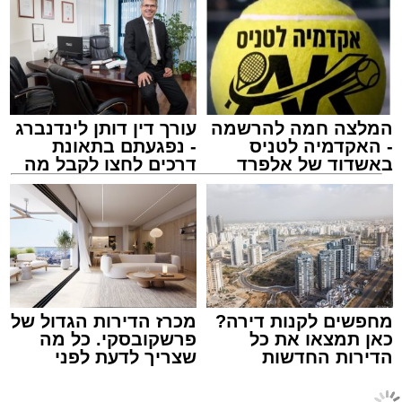
אולי יעניין אותך גם
עשרות נקודות של ישיבות בין הזמנים ברחבי העיר
שבהם לומדים מאות בחורי ישיבות במהלך
חופשת הקיץ.
במופע ששולב עם מלווה מלכה מוזיקלי הופיעו על
במה אחת אמן הרגש בנצי שטיין, הקומזיצר והיוצר
יצחק בן ארזה והזמר החסידי שמוליק קליין בליווי
המלצה חמה להרשמה
עורך דין דותן לינדנברג
- האקדמיה לטניס
- נפגעתם בתאונת
תזמורת מורחבת בניצוחו של מאסטרו דני אבידני.
באשדוד של אלפרד
דרכים לחצו לקבל מה
קריאולנסקי - לילדים
שמגיע לכם
צילום: שמחה חסיד הצלה דרום
מערכת האתר / 00:47 09.08.26
מחפשים לקנות דירה?
מכרז הדירות הגדול של
כאן תמצאו את כל
פרשקובסקי. כל מה
הדירות החדשות
שצריך לדעת לפני