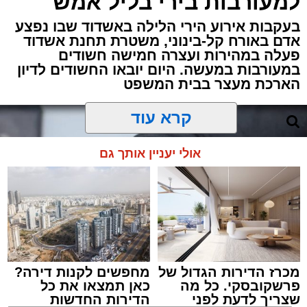
למעורבות בירי בליל אמש
בעקבות אירוע הירי הלילה באשדוד שבו נפצע
אדם באורח קל-בינוני, משטרת תחנת אשדוד
פעלה במהירות ועצרה חמישה חשודים
במעורבות במעשה. היום יובאו החשודים לדיון
הארכת מעצר בבית המשפט
קרא עוד
אולי יעניין אותך גם
מכרז הדירות הגדול של
מחפשים לקנות דירה?
פרשקובסקי. כל מה
כאן תמצאו את כל
שצריך לדעת לפני
הדירות החדשות