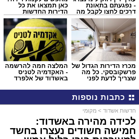
- נפגעתם בתאונת
כאן תמצאו את כל
דרכים לחצו לקבל מה
הדירות החדשות
שמגיע לכם
למכירה באשדוד >>>
מכרז הדירות הגדול של
המלצה חמה להרשמה
פרשקובסקי. כל מה
- האקדמיה לטניס
שצריך לדעת לפני
באשדוד של אלפרד
שמגישים הצעה לדירה
קריאולנסקי - לילדים
באשדוד
כתבות נוספות
חדשות אשדוד
>
מקומי
לכידה מהירה באשדוד:
חמישה חשודים נעצרו בחשד