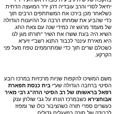
יחיאל לסרי והרב עובדיה דהן יו"ר המועצה הדתית
כשלאחר מכן בירכו את המשתתפים הרבים תוך
כדי שהביע את שמחתו הרבה על ההיענות הגדולה
של מעמד מרגש זה כמידי שנה עם צאת החג.
השיא היה בעת ששרו את השיר "תורתו מגן לנו
היא מאירת עיננו" לכבוד התנא רשב"י זיע"א
כשכולם שרים תוך כדי שמתרוממים טפח מעל פני
הקרקע.
משם המשיכו להקפות שניות מרכזיות במרכז רובע
הסיטי ברחבה הגדולה שע"י
בית כנסת תפארת
רפאל בראשותו של רב הסיטי הרה"ג רבי מאיר
אבוחצירא
כשבמרכז הונחו על גבי שולחן ענק
כעשרים ספרי תורה כשהציבור כולו שר ומפזז
לכבודה של תורה במעגלים גדולים.