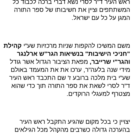
ראש העיר ד"ר לסרי נשא דברי ברכה לכבוד כל
המשתתפים וציין את חשיבותו של ספר התורה
המגן על כל עם ישראל.
משם המשיכו להקפות שניות מרכזיות שע"י
קהילת
"חניכי הישיבות" בנשיאות הגר"ש ארלנגר
והגר"י שרייבר,
מפאת הציבור הגדול אשר גודל
מידי שנה בלעה"ר, ערכו את את המעמד באולם
שע"י בית מלכה ברובע ז' שם התכבד ראש העיר
ד"ר לסרי לשאת את ספר התורה תוך כדי שהוא
מצטרף למעגלי הרוקדים.
יצויין כי בכל מקום שהגיע התקבל ראש העיר
בהערכה גדולה כשרבים מהקהל מכל הגילאים