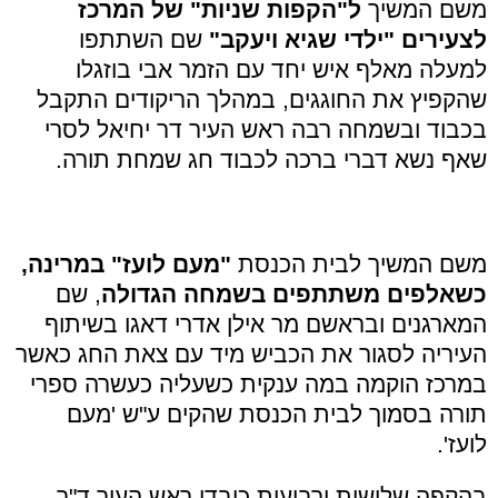
משם המשיך
ל"הקפות שניות" של המרכז
לצעירים "ילדי שגיא ויעקב"
שם השתתפו
למעלה מאלף איש יחד עם הזמר אבי בוזגלו
שהקפיץ את החוגגים, במהלך הריקודים התקבל
בכבוד ובשמחה רבה ראש העיר דר יחיאל לסרי
שאף נשא דברי ברכה לכבוד חג שמחת תורה.
משם המשיך לבית הכנסת
"מעם לועז" במרינה,
כשאלפים משתתפים בשמחה הגדולה
, שם
המארגנים ובראשם מר אילן אדרי דאגו בשיתוף
העיריה לסגור את הכביש מיד עם צאת החג כאשר
במרכז הוקמה במה ענקית כשעליה כעשרה ספרי
תורה בסמוך לבית הכנסת שהקים ע"ש 'מעם
לועז'.
בהקפה שלישית ורביעית כובדו ראש העיר ד"ר