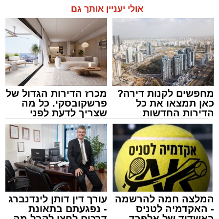
אולי יעניין אותך גם
מחפשים לקנות דירה?
מכרז הדירות הגדול של
כאן תמצאו את כל
פרשקובסקי. כל מה
הדירות החדשות
שצריך לדעת לפני
למכירה באשדוד >>>
שמגישים הצעה לדירה
מעגלים
באשדוד
מנהל האתר / 20:31 06.08.26
המלצה חמה להרשמה
עורך דין דותן לינדנברג
- האקדמיה לטניס
- נפגעתם בתאונת
תגים:
הגרי"ב שרייבר
,
מעגלים
באשדוד של אלפרד
דרכים לחצו לקבל מה