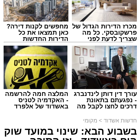
מכרז הדירות הגדול של
מחפשים לקנות דירה?
פרשקובסקי. כל מה
כאן תמצאו את כל
שצריך לדעת לפני
הדירות החדשות
שמגישים הצעה לדירה
למכירה באשדוד >>>
באשדוד
נתיבי ישראל
מערכת האתר / 18:19 06.08.26
עורך דין דותן לינדנברג
המלצה חמה להרשמה
- נפגעתם בתאונת
- האקדמיה לטניס
דרכים לחצו לקבל מה
באשדוד של אלפרד
מעוניינים להגיב? לדווח ? צרו איתנו קשר במייל -
שמגיע לכם
קריאולנסקי - לילדים
ASHDODS@ISNET.CO.IL
תגים:
אשדוד
,
נתיבי ישראל
חדשות אשדוד
>
מקומי
בשבוע הבא: שינוי במועד שוק
חברת "נתיבי ישראל" הודיעה על ביצוע עבודות