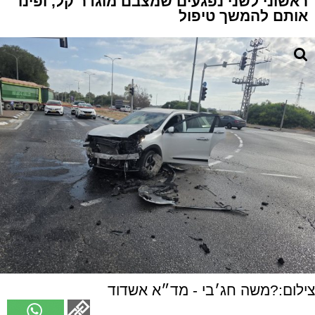
ראשוני לשני נפגעים שמצבם מוגדר קל, ופינו
אותם להמשך טיפול
צילום:?משה חג׳בי - מד״א אשדוד