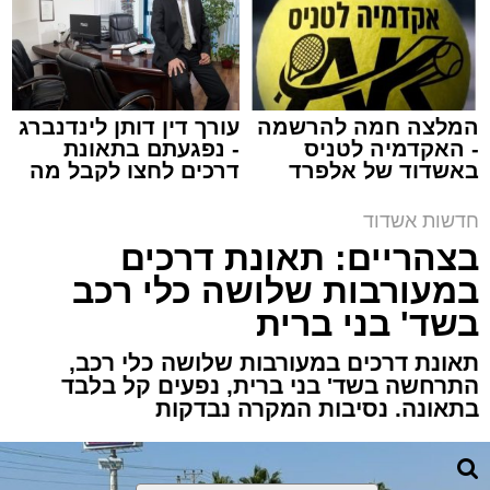
שטרות כסף..קרדיט: pixabay
מערכת האתר / 19:05 10.08.26
המלצה חמה להרשמה
עורך דין דותן לינדנברג
- האקדמיה לטניס
- נפגעתם בתאונת
באשדוד של אלפרד
דרכים לחצו לקבל מה
קריאולנסקי - לילדים
שמגיע לכם
תגים:
אשדוד
,
מאוגדים
חדשות אשדוד
בצהריים: תאונת דרכים
אם גם אתם שואלים את עצמכם האם כדאי
במעורבות שלושה כלי רכב
להיכנס להשקעות בקריפטו, כיצד נכון להתנהל
בשד' בני ברית
בשוק ההון, ובעיקר – מה צפוי לקרות בשוק הדיור
באשדוד החרדית בשנים הקרובות, את כל
תאונת דרכים במעורבות שלושה כלי רכב,
התשובות האלו ועוד תוכלו לקבל בערב אחד.
התרחשה בשד' בני ברית, נפעים קל בלבד
בתאונה. נסיבות המקרה נבדקות
הכנס הכלכלי השנתי של "מאוגדים", שכבר הפך
למסורת ולשם דבר בקרב תושבי אשדוד, חוזר