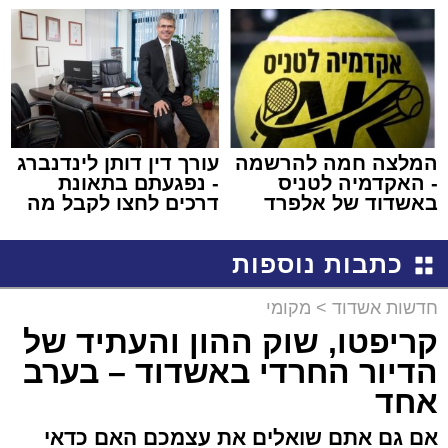
שמגישים הצעה לדירה
למכירה באשדוד >>>
באשדוד
המלצה חמה להרשמה
עורך דין דותן לינדנברג
- האקדמיה לטניס
- נפגעתם בתאונת
באשדוד של אלפרד
דרכים לחצו לקבל מה
קריאולנסקי - לילדים
שמגיע לכם
כתבות נוספות
חדשות אשדוד
>
מקומי
קריפטו, שוק ההון והעתיד של
הדיור החרדי באשדוד – בערב
אחד
אם גם אתם שואלים את עצמכם האם כדאי