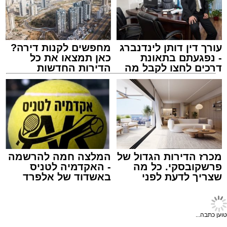
והנדל"ן ר' יעקב רייניץ.
המשתתפים צפויים להתייחס לתוכניות הבנייה
העתידיות, לפיתוח השכונות, לפתרונות הדיור
המסתמנים עבור הציבור החרדי ולשאלות
הבוערות שמעסיקות כיום זוגות צעירים, משפרי
עורך דין דותן לינדנברג
מחפשים לקנות דירה?
- נפגעתם בתאונת
כאן תמצאו את כל
דיור ומשקיעים.
דרכים לחצו לקבל מה
הדירות החדשות
שמגיע לכם
למכירה באשדוד >>>
ב"מאוגדים" מציינים כי מטרת הכנס היא להעניק
לציבור מידע מקצועי, אמין ומעודכן ממקור ראשון,
הכבישים פתוחים באשדוד
ולאפשר לכל משתתף לקבל תמונה רחבה על
מערכת האתר / 13:52 10.08.26
האתגרים וההזדמנויות הכלכליות העומדות בפניו.
הכנס יתקיים מחר יום שלישי באולם סמינר גור.
מכרז הדירות הגדול של
המלצה חמה להרשמה
פרשקובסקי. כל מה
- האקדמיה לטניס
שצריך לדעת לפני
באשדוד של אלפרד
שמגישים הצעה לדירה
קריאולנסקי - לילדים
באשדוד
מעוניינים להגיב? לדווח ? צרו איתנו קשר במייל -
תגים:
אשדוד
,
חסימות תנועה