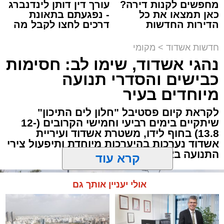
מחפשים לקנות דירה?
עורך דין דותן לינדנברג
כאן תמצאו את כל
- נפגעתם בתאונת
תגים:
איחוד הצלה
,
תאונת דרכים
,
שד' בני ברית
הדירות החדשות
דרכים לחצו לקבל מה
למכירה באשדוד >>>
שמגיע לכם
תאונה עם מעורבות שלושה כלי רכב אירעה ברחוב
חדשות אשדוד
>
מקומי
בני ברית סמוך לצומת רחוב האורגים באשדוד.
נהגי אשדוד, שימו לב: חסימות
כבישים והסדרי תנועה
החלק השני של הכנס יהיה מושב הדיור, שבו ייערך
צוותי הרפואה של מד"א איחוד הצלה העניק טיפול
מיוחדים בעיר
פאנל מיוחד בהשתתפות בכירי מקבלי ההחלטות
רפואי לשלושה גברים ואישה שנפצעו באורח קל.
בעיר. לראשונה ייחשפו בפני הציבור תמונת המצב
לקראת קיום פסטיבל "חלון לים התיכון"
המלאה וההזדמנויות הצפויות בשוק הדיור של
שיתקיים בימים רביעי וחמישי הקרובים (12-
13.8) בחוף לידו, משטרת אשדוד ועיריית
אשדוד החרדית בחמש השנים הקרובות ואף
אשדוד נערכות בהיערכות מיוחדת ותיפעול צירי
מעוניינים להגיב? לדווח ? צרו איתנו קשר במייל -
מעבר לכך.
התנועה באזור
ASHDODS@ISNET.CO.IL
בפאנל ישתתפו מהנדס העיר איאד בלעום, יו"ר
קרא עוד
מינהלת הסכם הגג אייל דוידוביץ', ממלא מקום
ראש העיר ויו"ר הוועדה לתכנון ובנייה גבי כנפו,
אולי יעניין אותך גם
כאשר את הדיון ינחה ביד מקצועית כתב הדיור