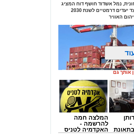
נית, נמל אשדוד חושף דוח המציג
מעבר הדרגתי מחירום להתייצבות, לצד יעדים דרמטיים לשנת 2030
מייל -
ASHDODS@ISNET.CO.IL
הום האוויר
וד
ן אותך גם
ותן
המלצה חמה
-
להרשמה -
תאונת
האקדמיה לטניס