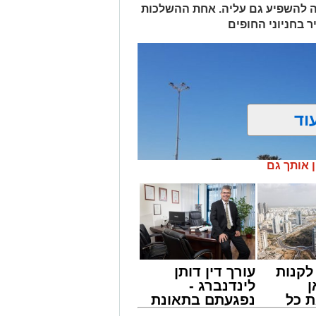
ה להשפיע גם עליה. אחת ההשלכות
 בחניוני החופים
וד
ן אותך גם
קנות
עורך דין דותן
ן
לינדנברג -
 כל
נפגעתם בתאונת
חדשות
דרכים לחצו