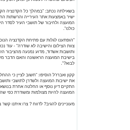
בשאילתה נכתב: "במהלך כל הקדנציה הקוד
ישיר באמצעות אתר העירייה והרשתות החב
המועצה ולחיבור של תושבי העיר לסדר היו
כולנו".
"הופתענו לגלות עם פתיחת הקדנציה הנוכ
צוות הצילום והישיבה לא שודרה" - עוד נ
ותושבות אשדוד, מדוע נמנעה מהציבור הז
בישיבת המועצה הראשונה והאם הדבר מע
לבוא?".
קקון ואברז'ל הוסיפו: "חשוב לציין כי הה
את ישיבות המועצה ולשדרן לתושבי ותושבו
התקיים דיון נוסף או החלטה אחרת בנושא ול
המועצה להיות מצולמות ומשודרת כפי שהו
מעוניינים להגיב? לדווח ? צרו איתנו קשר ב