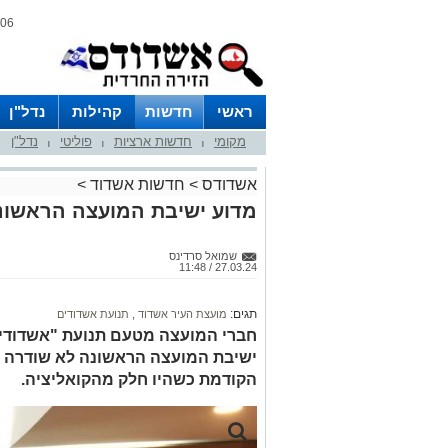
06 אוגוסט 2026 / 16:07
ראשי
חדשות
קהילות
נדל"ן
מקומי
חדשות ארציות
פוליטי
נדל"ן
|
|
|
אשדודס
>
חדשות אשדוד
>
מדוע ישיבת המועצה הראשונ
שמואל סרדינס
27.03.24 / 11:48
תגים:
מועצת העיר אשדוד
,
תנועת אשדודים
חברי המועצה מטעם תנועת "אשדודים
ישיבת המועצה הראשונה לא שודרה ב
הקודמת כשהיו חלק מהקואליציה.