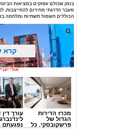
החדשים.
בזמן שכולם עסוקים במציאות הביטחו
מעוניינים להגיב? לדווח ? צרו איתנו קשר ב
הכוללים חשמול תשתיות ומלחמה בזי
קרא ע
אולי יעניי
מכרז הדירות
עורך דין ד
הגדול של
לינדנברג 
פרשקובסקי. כל
נפגעתם ב