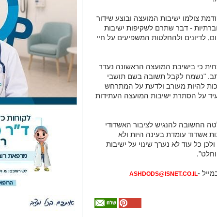
מת צולמו ישיבות המועצה ובוצע שידור
רתיות - דבר שתרם לשקיפות ישיבות
ם, לדיונים ולהחלטות המשפיעים על חיי
חית כי בישיבת המועצה הראשונה נעדר
כתב. "נשמח לקבל תשובה בשם תושבי
כות להיות מעורב ולדעת על המתרחש
יד על הסתרת ישיבות המועצה העתידות
חלטה החשובה להנגיש לציבור האשדודי
ת אשדוד עומדת בעינה היות ולא
כן כל עוד לא נערך שינוי על ישיבות
חלט".
מייל -
ASHDODS@ISNET.CO.IL