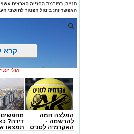
חנייה, רפורמת החנייה הארצית עשוי
האפשריות: ביטול הפטור לתושבי העיר
קרא ע
אולי יעניי
המלצה חמה
מחפשים ל
להרשמה -
דירה? כא
האקדמיה לטניס
תמצאו את
באשדוד של
הדירות ה