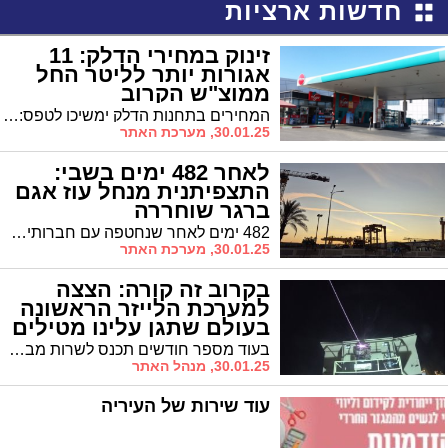
חדשות ארציות
זינוק במחירי הדלק: 11
אגורות יותר לליטר החל
ממוצ"ש הקרוב
המחירים בתחנות הדלק ימשיכו לטפס: החל ממוצאי שבת יתייקר מחיר הבנזין ב-11 אגורות לליטר, והמחיר לליטר בנזין 95 אוקטן בשירות עצמי יעמוד על 7.31 שקלים.
30.01.25, מערכת האתר
לאחר 482 ימים בשבי:
התצפיתנית מנחל עוז אגם
ברגר שוחררה
482 ימים לאחר שנחטפה עם חברותיה במוצב נחל עוז, הועברה הבוקר התצפיתנית אגם ברגר (20) מחולון לידי הצלב האדום בג'באליה. ברגר, שנראתה מחייכת ומנופפת לשלום, צעדה על רגליה לקראת חירותה, במה שתואר כ"מופע ראווה" של חמאס
30.01.25, מערכת האתר
בקרוב זה קורה: הצצה
למערכת הלייזר הראשונה
בעולם שתגן עלינו מטילים
בעוד מספר חודשים תכנס לשרות מבצעי מערכת ההגנה האווירית באמצעות לייזר, "מגן אור", מערכת היירוט בלייזר הראשונה מסוגה בעולם. מה אנחנו עדין לא יודעים על המערכת שמביאה עימה מהפכה בהגנה האווירית העולמית? האם נמצא הפתרון לעקוף את האטמוספירה ולשמור על הלייזרים חזקים כפי שהיו כשנורו?
30.01.25, מנהל האתר
עוד שירות של העיריה