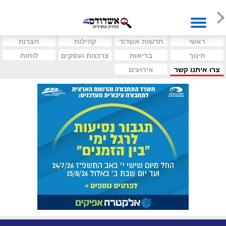
ראשי
חדשות אשדוד
קהילות
חצרות
חינוך
בריאות
צרכנות ועסקים
לוחות
צרו איתנו קשר
אירועים