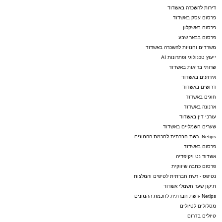
דירות להשכרה באשדוד
פרסום עסק באשדוד
פרסום באשקלון
פרסום בבאר שבע
משרדים וחנויות להשכרה באשדוד
ייעוץ טכנולוגי ופתרונות AI
שרותי בריאות באשדוד
אירועים באשדוד
דרושים באשדוד
חוגים באשדוד
ארנונה באשדוד
עורכי דין באשדוד
שערים חשמליים באשדוד
Netips -רשת חברתית לחכמת ההמונים
פרסום באשדוד
אשדוד נט ויקיפדיה
פרסום כתבה שיווקית
נטיפס - רשת חברתית לטיפים והמלצות
תיקון שער חשמלי אשדוד
Netips -רשת חברתית לחכמת ההמונים
מסלולים לטיולים
טיולים בדרום