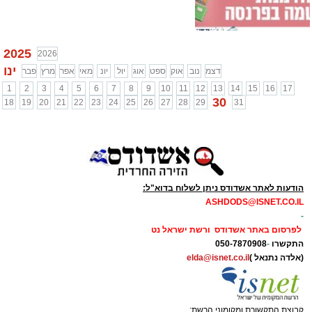
2025
2026
ינו
דצמ
נוב
אוק
ספט
אוג
יול
יונ
מאי
אפר
מרץ
פבר
1
2
3
4
5
6
7
8
9
10
11
12
13
14
15
16
17
30
18
19
20
21
22
23
24
25
26
27
28
29
31
הודעות לאתר אשדודס ניתן לשלוח בדוא"ל:
ASHDODS@ISNET.CO.IL
-
לפרסום באתר אשדודס ורשת ישראל נט
התקשרו
-
050-7870908
(אלדה נתנאל )
elda@isnet.co.il
קבוצת התקשורת ומקומוני הרשת: