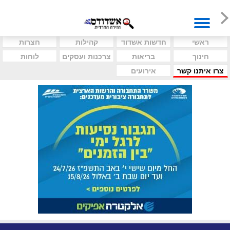
ראשי
חדשות אשדוד
קהילות
חצרות
חינוך
בריאות
צרכנות ועסקים
לוחות
צרו איתנו קשר
אירועים