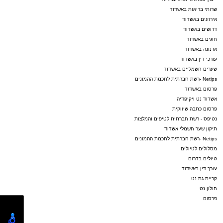
שרותי בריאות באשדוד
אירועים באשדוד
דרושים באשדוד
חוגים באשדוד
ארנונה באשדוד
עורכי דין באשדוד
שערים חשמליים באשדוד
Netips -רשת חברתית לחכמת ההמונים
פרסום באשדוד
אשדוד נט ויקיפדיה
פרסום כתבה שיווקית
נטיפס - רשת חברתית לטיפים והמלצות
תיקון שער חשמלי אשדוד
Netips -רשת חברתית לחכמת ההמונים
מסלולים לטיולים
טיולים בדרום
עורך דין באשדוד
קריית גת נט
חולון נט
פרסום