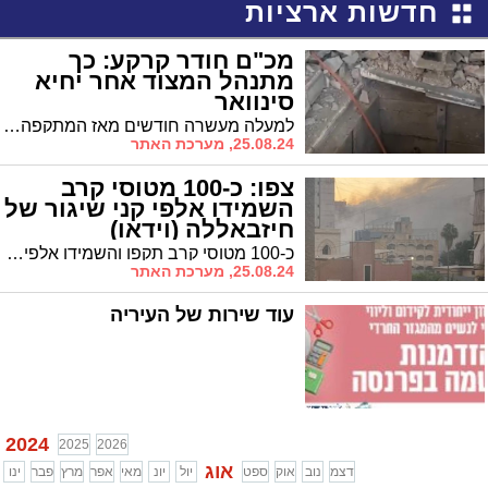
חדשות ארציות
מכ"ם חודר קרקע: כך
מתנהל המצוד אחר יחיא
סינוואר
למעלה מעשרה חודשים מאז המתקפה הרצחנית, מנהיג חמאס יחיא סינוואר ממשיך לחמוק מישראל שמעוניינת לחסל אותו ומפעילה מכ"ם מיוחד בכדי לאתר אותו
25.08.24, מערכת האתר
צפו: כ-100 מטוסי קרב
השמידו אלפי קני שיגור של
חיזבאללה (וידאו)
כ-100 מטוסי קרב תקפו והשמידו אלפי קני שיגור של ארגון הטרור חיזבאללה, מכוונים לירי מידי לעבר הצפון והמרכז
25.08.24, מערכת האתר
עוד שירות של העיריה
2024
2025
2026
אוג
דצמ
נוב
אוק
ספט
יול
יונ
מאי
אפר
מרץ
פבר
ינו