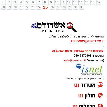
1
2
3
4
5
6
7
8
9
10
11
12
13
14
15
16
17
25
18
19
20
21
22
23
24
26
27
28
29
30
31
הודעות לאתר אשדודס ניתן לשלוח בדוא"ל:
ASHDODS@ISNET.CO.IL
-
לפרסום באתר אשדודס ורשת ישראל נט
התקשרו
-
050-7870908
(אלדה נתנאל )
elda@isnet.co.il
קבוצת התקשורת ומקומוני הרשת: