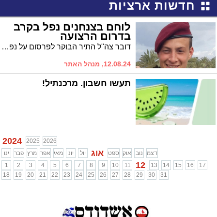
חדשות ארציות
לוחם בצנחנים נפל בקרב
בדרום הרצועה
דובר צה"ל התיר הבוקר לפרסום על נפילתו בקרב בדרום הרצועה של סמל עומר גינזבורג הי"ד, בן 19 מקרית טבעון
12.08.24, מנהל האתר
תעשו חשבון. מרכנתיל!
2024
2025
2026
אוג
דצמ
נוב
אוק
ספט
יול
יונ
מאי
אפר
מרץ
פבר
ינו
12
1
2
3
4
5
6
7
8
9
10
11
13
14
15
16
17
18
19
20
21
22
23
24
25
26
27
28
29
30
31