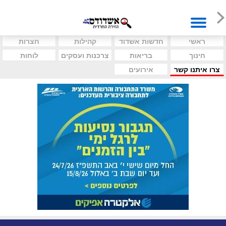
ראשי
חדשות אשדוד
קהילות
חצרות
חינוך
בריאות
צרכנות ועסקים
לוחות
צרו איתנו קשר
אירועים