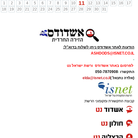
11
1
2
3
4
5
6
7
8
9
10
12
13
14
15
16
17
18
19
20
21
22
23
24
25
26
27
28
29
30
31
הודעות לאתר אשדודס ניתן לשלוח בדוא"ל:
ASHDODS@ISNET.CO.IL
-
לפרסום באתר אשדודס ורשת ישראל נט
התקשרו
-
050-7870908
(אלדה נתנאל )
elda@isnet.co.il
קבוצת התקשורת ומקומוני הרשת: