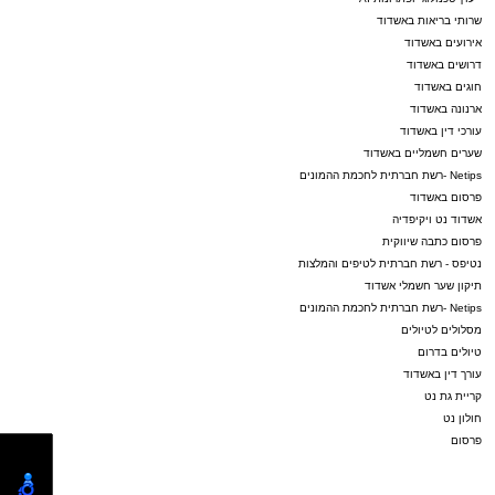
שרותי בריאות באשדוד
אירועים באשדוד
דרושים באשדוד
חוגים באשדוד
ארנונה באשדוד
עורכי דין באשדוד
שערים חשמליים באשדוד
Netips -רשת חברתית לחכמת ההמונים
פרסום באשדוד
אשדוד נט ויקיפדיה
פרסום כתבה שיווקית
נטיפס - רשת חברתית לטיפים והמלצות
תיקון שער חשמלי אשדוד
Netips -רשת חברתית לחכמת ההמונים
מסלולים לטיולים
טיולים בדרום
עורך דין באשדוד
קריית גת נט
חולון נט
פרסום