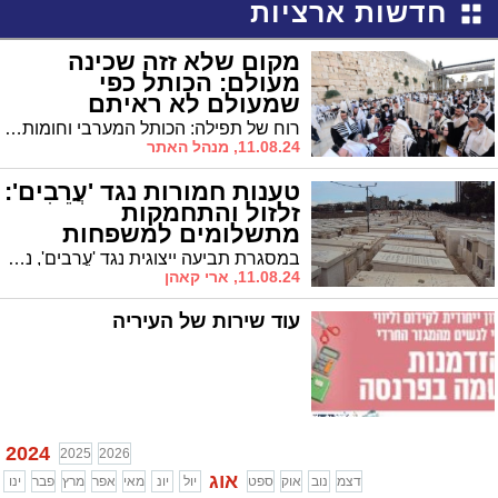
חדשות ארציות
מקום שלא זזה שכינה
מעולם: הכותל כפי
שמעולם לא ראיתם
רוח של תפילה: הכותל המערבי וחומות העיר העתיקה עם ניחוחות התפילות מעדשתו של הצלם שוקי לרר * גלריה לימים אלו של בין המצרים וערב תשעה באב משריד בית מקדשנו, הכותל המערבי * תיעוד ברוח התקופה
11.08.24, מנהל האתר
טענות חמורות נגד 'עֲרֵבִים':
זלזול והתחמקות
מתשלומים למשפחות
הנפטרים
במסגרת תביעה ייצוגית נגד 'עֲרֵבִים', נטען שהעמותה לא משחררת כספים באמתלות שונות, שהמשפחות לא היו מודעות להן כשחתמו על הצטרפות לתוכנית - כך נחשף בתחקיר של העיתונאית החרדית מרב סבר ב'ישראל היום' • "ניגשתי ל'ערבים' כדי לקבל את הכסף שמגיע לנו", מספר יהודי שהתאלמן. "הם קיבלו ממני הרבה מאוד כסף לאורך השנים. נציג העמותה אמר לי בבוז 'מה פתאום שתקבלו? אתם אמורים לקבל מיליונים פיצויים מחברת הביטוח על המוות של אשתך'" • תגובת העמותה: הנטען שגוי ומטעה. "כאשר למשפחה ישנו מקור כלכלי או נכסים, הם אינם זכאים לקבל תגמול מהקופה"
11.08.24, ארי קאהן
עוד שירות של העיריה
2024
2025
2026
אוג
דצמ
נוב
אוק
ספט
יול
יונ
מאי
אפר
מרץ
פבר
ינו