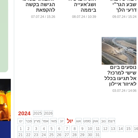
שבע הגר"י
ושג'אעייה
הגישה בקשה
דרעי הלך
ביממה
להקפאת
לעולמו
האחרונה
הליכים
15:26 / 07.07.24
10:39 / 08.07.24
15:24 / 09.07.24
(וידאו)
...
...
...
נוסעים ביום
שישי למרכז?
אל תגיעו בכלל
לאיזור איילון
...
14:06 / 03.07.24
2024
2025
2026
יול
דצמ
נוב
אוק
ספט
אוג
יונ
מאי
אפר
מרץ
פבר
ינו
1
2
3
4
5
6
7
8
9
10
11
12
13
14
15
1
21
22
23
24
25
26
27
28
29
30
31