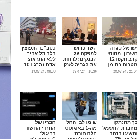
...
ישראל סגרה
השר פרוש
כטב"ם התפוצץ
חשבון: מטוסי
למפקח על
בלב תל אביב
קרב תקפו 12
הבנקים: לדחות
ללא התראה;
מטרות בתימן
את הגביה לזמן
אדם נהרג ו-10
סביר
נפצעו (וידאו)
...
08:38 / 19.07.24
18:36 / 19.07.24
21:04 / 20.07.24
...
...
כך תתנתקו
שימו לב: החל
חבריו של
מחברת החשמל
מה-1 באוגוסט
החרדי החשוד
ותשיגו הנחה
חלה חובת
בריגול: