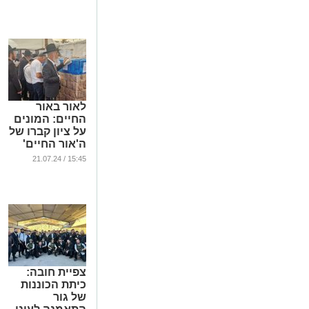
...
לאור באור
החיים: המונים
על ציון קברו של
ה'אור החיים'
הקדוש
15:45 / 21.07.24
...
צפיית חובה:
כיתת הכוננות
של גור