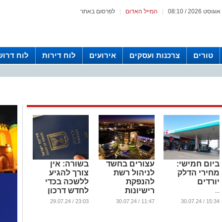
|
המייל האדום
|
לפרסום באתר
טורים
צרכנות ועסקים
אירועים
לוח דירות
לוח דרוש
ביום חמישי:
עצורים בחשד
בשורה: אין
מחירי הדלק
לניהול רשת
צורך להגיע
יורדים
להנפקת
ללשכה בכדי
רישיונות
לחדש דרכון
...
לנשיאת נשק
...
23:03 / 29.07.24
11:47 / 30.07.24
15:34 / 30.07.24
תמורת שוחד
...