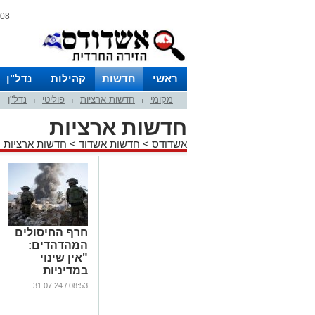
08 אוגוסט 2026 / 08:10
ראשי
חדשות
קהילות
נדל"ן
מקומי
חדשות ארציות
פוליטי
נדל"ן
|
|
|
חדשות ארציות
אשדודס
>
חדשות אשדוד
>
חדשות ארציות
חרף החיסולים
המהדהדים:
"אין שינוי
במדיניות
העורף"
08:53 / 31.07.24
...