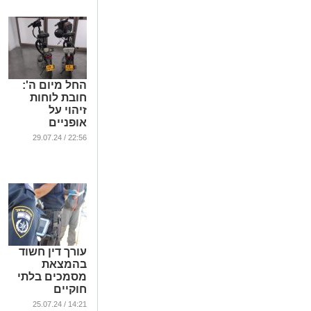
החל מיום ה':
חובת לוחות
זיהוי על
אופניים
חשמליים
22:56 / 29.07.24
וקורקינטים
...
עורך דין חשוד
בהמצאת
מסמכים בלתי
חוקיים
לשב"חים
14:21 / 25.07.24