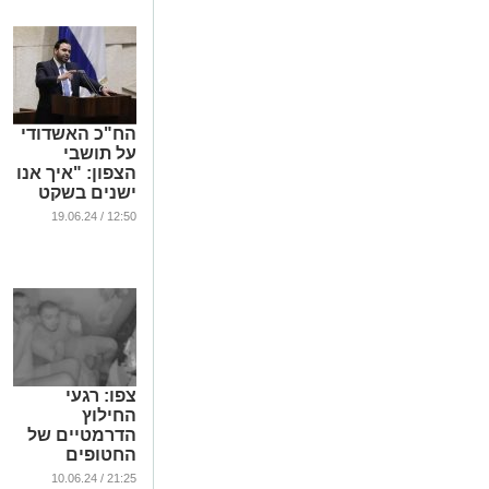
הח"כ האשדודי
על תושבי
הצפון: "איך אנו
ישנים בשקט
כשלהם אין לאן
12:50 / 19.06.24
לחזור?"
...
צפו: רגעי
החילוץ
הדרמטיים של
החטופים
ממצלמות
21:25 / 10.06.24