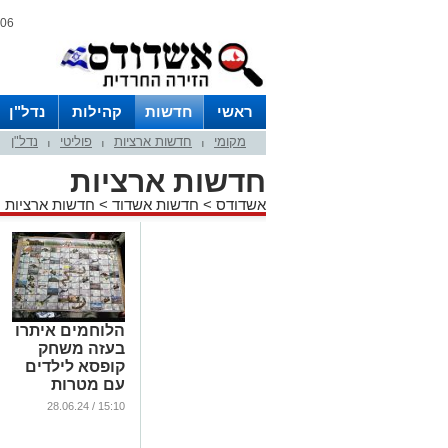
06 אוגוסט 2026 / 02:59
ראשי
חדשות
קהילות
נדל"ן
מקומי
חדשות ארציות
פוליטי
נדל"ן
|
|
|
חדשות ארציות
אשדודס
>
חדשות אשדוד
>
חדשות ארציות
הלוחמים איתרו
בעזה משחק
קופסא לילדים
עם מטרות
לפיגועים
15:10 / 28.06.24
בישראל (וידאו)
...