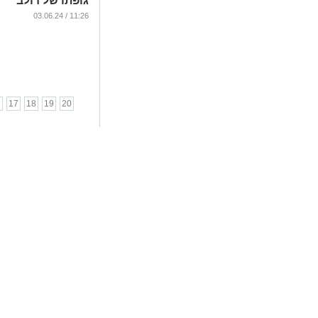
גופתו של דולב
יהוד הי"ד
11:26 / 03.06.24
...
6
17
18
19
20