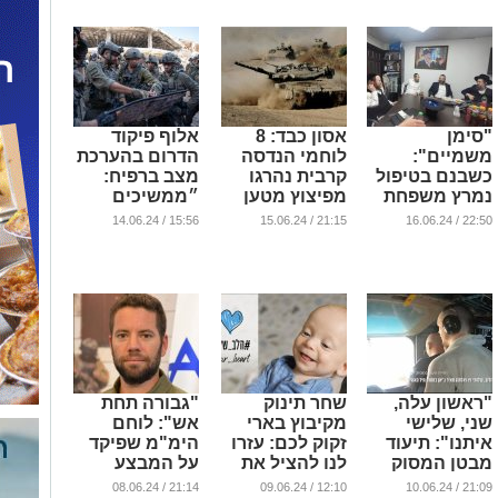
"סימן
אסון כבד: 8
אלוף פיקוד
משמיים":
לוחמי הנדסה
הדרום בהערכת
כשבנם בטיפול
קרבית נהרגו
מצב ברפיח:
נמרץ משפחת
מפיצוץ מטען
״ממשיכים
רוזנשטיין
ברפיח
קדימה״ (וידאו)
15:56 / 14.06.24
21:15 / 15.06.24
22:50 / 16.06.24
התבשרה
...
...
שזכתה בס"ת
...
"ראשון עלה,
שחר תינוק
"גבורה תחת
שני, שלישי
מקיבוץ בארי
אש": לוחם
איתנו": תיעוד
זקוק לכם: עזרו
הימ"מ שפיקד
מבטן המסוק
לנו להציל את
על המבצע
עם החטופים
חייו בניתוח
הנועז ונפל
21:14 / 08.06.24
12:10 / 09.06.24
21:09 / 10.06.24