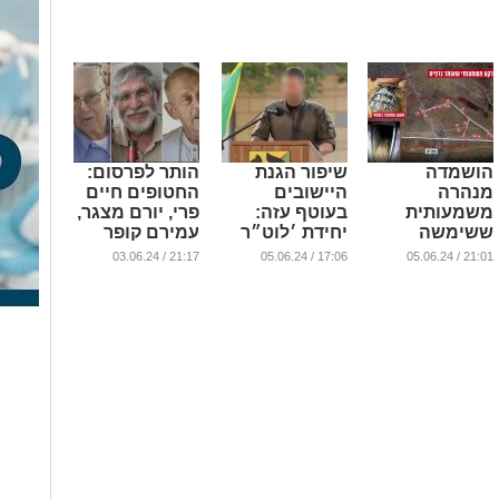
(וידאו)
דחוף בארה"ב
...
...
...
הושמדה
שיפור הגנת
הותר לפרסום:
מנהרה
היישובים
החטופים חיים
משמעותית
בעוטף עזה:
פרי, יורם מצגר,
ששימשה
יחידת ׳לוט״ר
עמירם קופר
להתעצמות
עוטף׳ הוקמה
ונדב פופלוול
21:17 / 03.06.24
17:06 / 05.06.24
21:01 / 05.06.24
ופעילות
בצה״ל
נהרגו בשבי
מחבלים ברפיח
...
...
(וידאו)
...