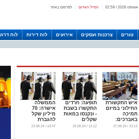
|
המייל האדום
|
לפרסום באתר
טורים
צרכנות ועסקים
אירועים
לוח דירות
לוח דרוש
איש התקשורת
תופעה: חרדים
הממשלה
החילוני במיזם
התקשרו בשבת
אישרה: 70
תמיכה
- ונקנסו במאות
מיליון שקל
באברכים:
שקלים
להגברת
מאות אלפים
תעסוקת גברים
...
13:47 / 23.06.24
12:12 / 25.06.24
23:13 / 27.06.24
התגייסו
חרדים
...
...