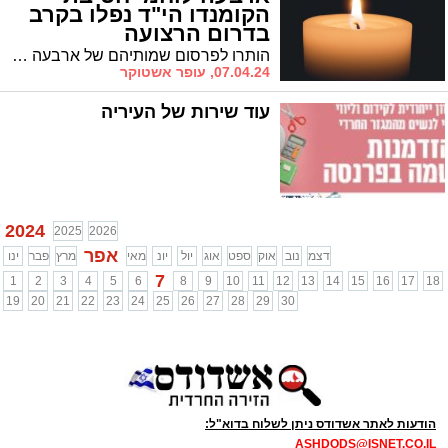
הקומנדו הי"ד נפלו בקרב
בדרום הרצועה
הותרו לפרסום שמותיהם של ארבעה חללי צה"ל אשר הודעה נמסרה למשפחותיהם. הלוחמים נפלו בקרב בדרום הרצועה, הופתעו על ידי מחבלים שהגיחו מפיר מנהרה באיזור חאן יונס
07.04.24, עופר אשטוקר
עוד שירות של העיריה
2024
2025
2026
אפר
דצמ
נוב
אוק
ספט
אוג
יול
יונ
מאי
מרץ
פבר
ינו
7
1
2
3
4
5
6
8
9
10
11
12
13
14
15
16
17
18
19
20
21
22
23
24
25
26
27
28
29
30
הודעות לאתר אשדודס ניתן לשלוח בדוא"ל:
ASHDODS@ISNET.CO.IL