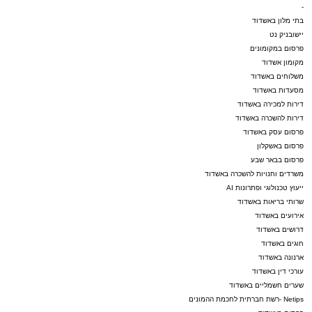
-
בתי מלון באשדוד
יישובניק נט
פרסום במקומונים
מקומון אשדוד
משלוחים באשדוד
מסעדות באשדוד
דירות למכירה באשדוד
דירות להשכרה באשדוד
פרסום עסק באשדוד
פרסום באשקלון
פרסום בבאר שבע
משרדים וחנויות להשכרה באשדוד
ייעוץ טכנולוגי ופתרונות AI
שרותי בריאות באשדוד
אירועים באשדוד
דרושים באשדוד
חוגים באשדוד
ארנונה באשדוד
עורכי דין באשדוד
שערים חשמליים באשדוד
Netips -רשת חברתית לחכמת ההמונים