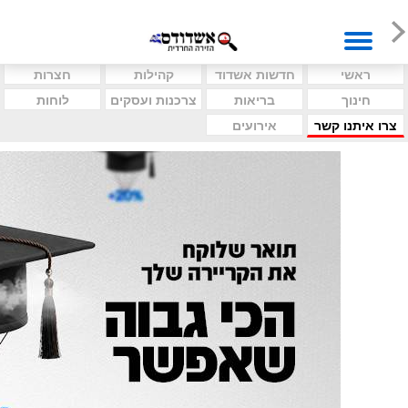
ראשי
חדשות אשדוד
קהילות
חצרות
חינוך
בריאות
צרכנות ועסקים
לוחות
צרו איתנו קשר
אירועים