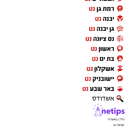
נדל"ן באשדוד
ישראל נט