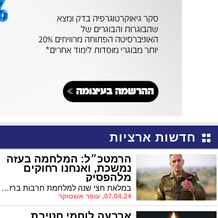
חדשות ארציות
הרמטכ״ל: המלחמה בעזה
נמשכת, ואנחנו רחוקים
מלהפסיק
במלאת חצי שנה למלחמת חרבות ברזל התייחס הרמטכ"ל רב אלוף הרצי הלוי למצב הלחימה בעזה. ״השבת החטופים היא מטרה דחופה וחשובה. אנחנו פועלים להשבת החטופים כולם, מהר ככל הניתן. צה״ל יידע לעמוד גם במחיר לא פשוט, ויידע גם לחזור ולהילחם בעוצמה״
07.04.24, עופר אשטוקר
ארבעה לוחמי חטיבת