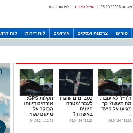
|
המייל האדום
|
לפרסום באתר
טורים
צרכנות ועסקים
אירועים
לוח דירות
לוח דרוש
ה'וייז' לא עובד.
כטב"מים שוגרו
תקלות GPS:
מה תעשו? כך
לעבר 'מטרה
אזרחים דיווחו
תגיעו אל היעד
חיונית'
הבוקר על
באשדוד?
מיקום שגוי
...
באפליקציות
...
12:08 / 04.04.24
12:23 / 04.04.24
13:02 / 04.04.24
ניווט
...