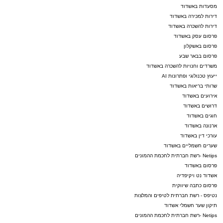
מסעדות באשדוד
דירות למכירה באשדוד
דירות להשכרה באשדוד
פרסום עסק באשדוד
פרסום באשקלון
פרסום בבאר שבע
משרדים וחנויות להשכרה באשדוד
ייעוץ טכנולוגי ופתרונות AI
שרותי בריאות באשדוד
אירועים באשדוד
דרושים באשדוד
חוגים באשדוד
ארנונה באשדוד
עורכי דין באשדוד
שערים חשמליים באשדוד
Netips -רשת חברתית לחכמת ההמונים
פרסום באשדוד
אשדוד נט ויקיפדיה
פרסום כתבה שיווקית
נטיפס - רשת חברתית לטיפים והמלצות
תיקון שער חשמלי אשדוד
Netips -רשת חברתית לחכמת ההמונים