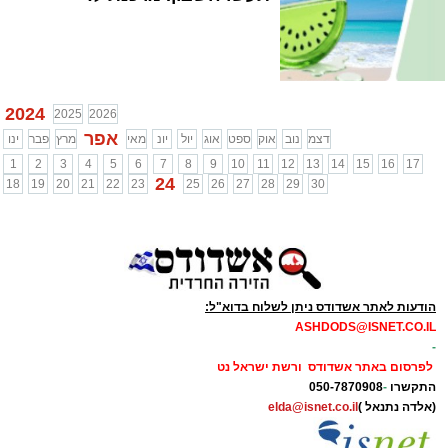
2024
2025
2026
אפר
דצמ
נוב
אוק
ספט
אוג
יול
יונ
מאי
מרץ
פבר
ינו
1
2
3
4
5
6
7
8
9
10
11
12
13
14
15
16
17
24
18
19
20
21
22
23
25
26
27
28
29
30
הודעות לאתר אשדודס ניתן לשלוח בדוא"ל:
ASHDODS@ISNET.CO.IL
-
לפרסום באתר אשדודס ורשת ישראל נט
התקשרו
-
050-7870908
(אלדה נתנאל )
elda@isnet.co.il