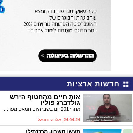
חדשות ארציות
אות חיים מהחטוף הירש
גולדברג פולין
אחרי 201 יום בשבי היום חמאס מפרסם סרטון ובו אות חיים מהחטוף הירש גולדברג פולין. הירש בן ה-23 הוא ישראלי בעל אזרחות אמריקנית שנחטף ממסיבה הנובה בקיבוץ רעים בבוקר שמחת תורה
24.04.24, אלדה נתנאל
תעשו חשבון. מרכנתיל!