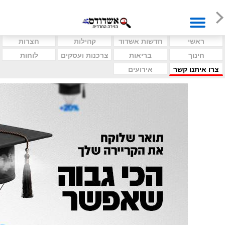
ראשי
חדשות אשדוד
קהילות
חצרות
חינוך
בריאות
צרכנות ועסקים
לוחות
צרו איתנו קשר
אירועים