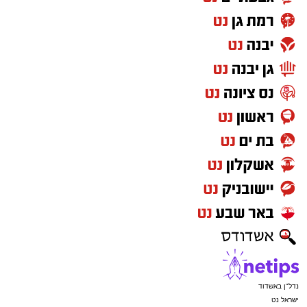
נדל"ן באשדוד
ישראל נט