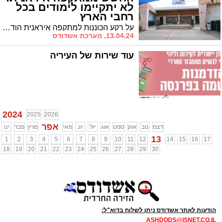
לא יתקיימו לימודים בכל
רחבי הארץ
על רקע הכוננות למתקפה איראנית הודיע הערב (מוצ"ש) דובר צה"ל תא"ל דניאל הגרי על שינוי בהנחיות פיקוד העורף במסגרתו החל ממחר לא יתקיימו לימודים בכל רחבי הארץ.
13.04.24, מערכת אשדודס
עוד שירות של העיריה
2024
2025
2026
אפר
דצמ
נוב
אוק
ספט
אוג
יול
יונ
מאי
מרץ
פבר
ינו
13
1
2
3
4
5
6
7
8
9
10
11
12
14
15
16
17
18
19
20
21
22
23
24
25
26
27
28
29
30
הודעות לאתר אשדודס ניתן לשלוח בדוא"ל:
ASHDODS@ISNET.CO.IL