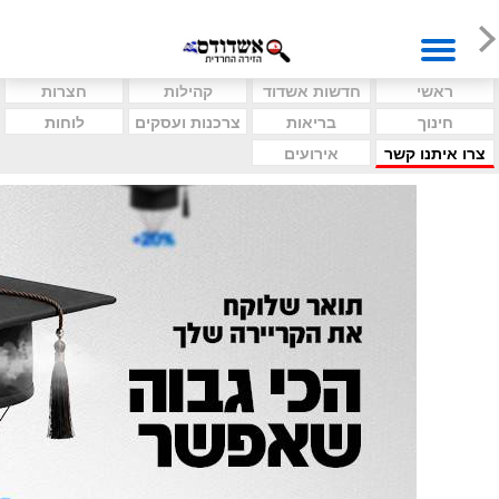
ראשי
חדשות אשדוד
קהילות
חצרות
חינוך
בריאות
צרכנות ועסקים
לוחות
צרו איתנו קשר
אירועים