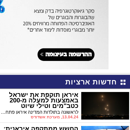
חדשות ארציות
איראן תוקפת את ישראל
באמצעות למעלה מ-200
כטב"מים וטילי שיוט
לראשונה בתולדות המדינה איראן פתחה במתקפה נגד ישראל ושיגרה למעלה מ-200 כטב"מים, טילי שיוט וטילים בליסטיים. לכטב"מים לקח שעות ארוכות לעבור את המרחק הרב מאיראן לישראל. שלושה גלים שוגרו לעבר ישראל. ההערכה: היעדים צבאיים
13.04.24, מערכת אשדודס
החשש ממתקפה איראנית: