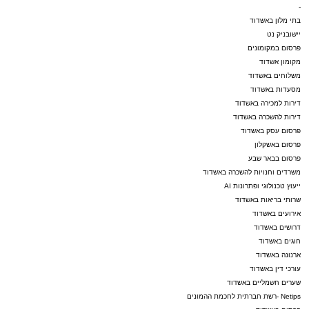
-
בתי מלון באשדוד
יישובניק נט
פרסום במקומונים
מקומון אשדוד
משלוחים באשדוד
מסעדות באשדוד
דירות למכירה באשדוד
דירות להשכרה באשדוד
פרסום עסק באשדוד
פרסום באשקלון
פרסום בבאר שבע
משרדים וחנויות להשכרה באשדוד
ייעוץ טכנולוגי ופתרונות AI
שרותי בריאות באשדוד
אירועים באשדוד
דרושים באשדוד
חוגים באשדוד
ארנונה באשדוד
עורכי דין באשדוד
שערים חשמליים באשדוד
Netips -רשת חברתית לחכמת ההמונים