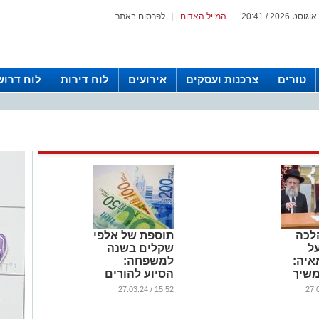
|
המייל האדום
|
לפרסום באתר
טורים
צרכנות ועסקים
אירועים
לוח דירות
לוח דרוש
לכה
תוספת של אלפי
ל
שקלים בשנה
איה:
למשפחה:
שיך
הסיוע להורים
אבי
לפעוטות נכנס
15:52 / 27.03.24
לתוקף
"
...