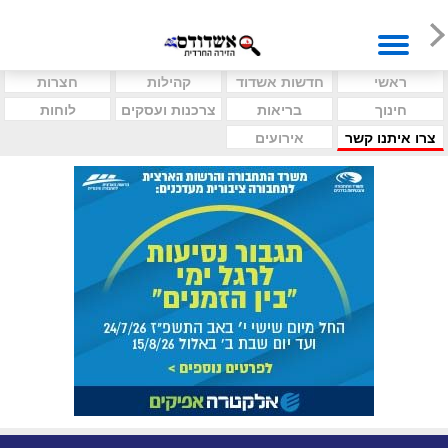
ראשי
חדשות אשדוד
קהילות
חצרות
חינוך
בריאות
צרכנות ועסקים
לוחות
צרו איתנו קשר
אירועים