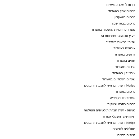
דירות להשכרה באשדוד
פרסום עסק באשדוד
פרסום באשקלון
פרסום בבאר שבע
משרדים וחנויות להשכרה באשדוד
ייעוץ טכנולוגי ופתרונות AI
שרותי בריאות באשדוד
אירועים באשדוד
דרושים באשדוד
חוגים באשדוד
ארנונה באשדוד
עורכי דין באשדוד
שערים חשמליים באשדוד
Netips -רשת חברתית לחכמת ההמונים
פרסום באשדוד
אשדוד נט ויקיפדיה
פרסום כתבה שיווקית
נטיפס - רשת חברתית לטיפים והמלצות
תיקון שער חשמלי אשדוד
Netips -רשת חברתית לחכמת ההמונים
מסלולים לטיולים
טיולים בדרום