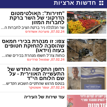
חדשות ארציות
"חזירות": האולטימטום
הדרקוני של השר ברקת
לחברות המזון
שר הכלכלה ניר ברקת הציב לחברות המזון שהעלו מחירים מפרוץ המלחמה, אולטימטום של 72 שעות לביטול העלאות המחירים. במידה ולא יעשו זאת, הוא הזהיר כי ייכנסו לרשימה שחורה
07.02.24, מערכת אשדודס
צפו: זו מנהרת בכירי חמאס
שהוסבה להחזקת חטופים
בעזה (וידאו)
כוחות צה"ל חשפו מנהרת בכירים שהוסבה למנהרה להחזקת חטופים בחאן יונס. על פי דובר צה"ל במנהרה הוחזקו כ-12 חטופים, 3 מהם שבו לארץ והיתר עוד מוחזקים בידי חמאס. בתוך כך, אוגדה 98 ויחידות מיוחדות איתרו והשמידו מנהרה נוספת. צפו בתיעוד
07.02.24, שמואל סרדינס
רחפן התקיפה החדש של
התעשייה האווירית - על
שם הלוחם הי"ד
בטקס מרגש שהתקיים השבוע הקדישה חטיבת מט"ח של התעשייה האווירית את מערכת המשוטט "רותם", לזכרו של סרן רותם לוי ז"ל, סגן מפקד פלגה ביחידת יהל"ם, שנפל בקרב בצפון רצועת עזה
07.02.24, עופר אשטוקר
עוד שירות של העיריה