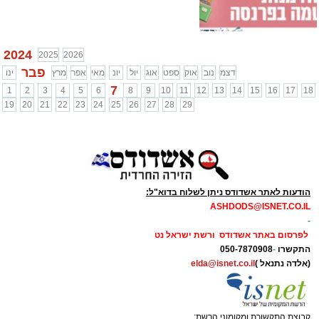
2024
2025
2026
פבר
דצמ
נוב
אוק
ספט
אוג
יול
יונ
מאי
אפר
מרץ
ינו
7
1
2
3
4
5
6
8
9
10
11
12
13
14
15
16
17
18
19
20
21
22
23
24
25
26
27
28
29
הודעות לאתר אשדודס ניתן לשלוח בדוא"ל:
ASHDODS@ISNET.CO.IL
-
לפרסום באתר אשדודס ורשת ישראל נט
התקשרו
-
050-7870908
(אלדה נתנאל )
elda@isnet.co.il
קבוצת התקשורת ומקומוני הרשת: