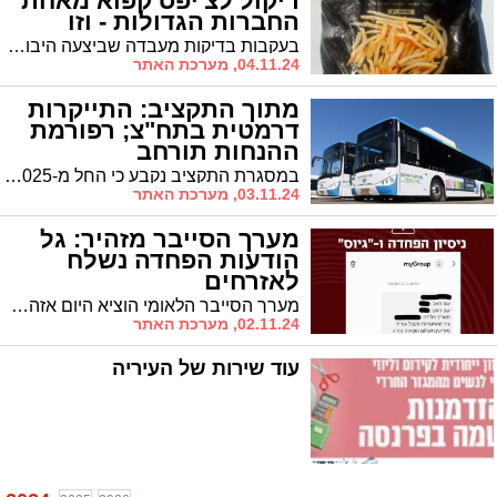
ריקול לצ'יפס קפוא מאחת
החברות הגדולות - וזו
הסיבה
בעקבות בדיקות מעבדה שביצעה היבואנית קפוא זן תעשיות, למוצר "צ'יפס אמריקאי בחיתוך דק", ואיתור חיידק מסוג ליסטריה מונוציטוגנס, החברה קוראת להחזיר אצווה אחת שלגביה עלה החשד. שאר מוצרי החברה בטוחים למאכל
04.11.24, מערכת האתר
מתוך התקציב: התייקרות
דרמטית בתח"צ; רפורמת
ההנחות תורחב
במסגרת התקציב נקבע כי החל מ-2025 מחיר נסיעה באוטובוס יעלה משישה ל-8 שקלים, ובמקביל יתייקרו משמעותית גם תעריפי החופשי-חודשי והחופשי-שנתי. לצד ההתייקרות, הוצגה רפורמה מקיפה שמטרתה להקל על אוכלוסיות מוחלשות
03.11.24, מערכת האתר
מערך הסייבר מזהיר: גל
הודעות הפחדה נשלח
לאזרחים
מערך הסייבר הלאומי הוציא היום אזהרה בעקבות גל הודעות SMS מאיימות שנשלחו לאזרחים ברחבי הארץ. ההודעות, שכללו פרטים אישיים של הנמענים, הציעו להם "להתגייס" תמורת תשלום עבור גורמים עוינים.
02.11.24, מערכת האתר
עוד שירות של העיריה