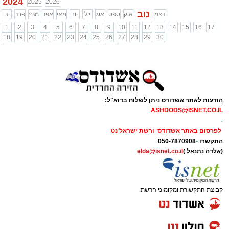
2024
2025
2026
נוב
דצמ
אוק
ספט
אוג
יול
יונ
מאי
אפר
מרץ
פבר
ינו
1
2
3
4
5
6
7
8
9
10
11
12
13
14
15
16
17
18
19
20
21
22
23
24
25
26
27
28
29
30
הודעות לאתר אשדודס ניתן לשלוח בדוא"ל:
ASHDODS@ISNET.CO.IL
-
לפרסום באתר אשדודס ורשת ישראל נט
התקשרו
-
050-7870908
(אלדה נתנאל )
elda@isnet.co.il
קבוצת התקשורת ומקומוני הרשת: