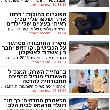
המבצע נועד להתמודד עם תופעות מסכנות חיים בכבישים. שוטרי התנועה פרוסים בצירים המרכזיים ומבצעים אכיפה "ממוקדת ונחושה", כלשון המשטרה.
10.11.24, מערכת האתר
הפוגרום בהולנד: "דרסו
אותי ושלפו עליי סכין;
ראיתי בעיניים שלי ילדים
חוטפים מכות"
"סיימתי מילואים של ארבעה חודשים בעזה, ומה שחוויתי כאן לא פחות מפחיד", שיחזר אוהד בן 30 את רגעי האימה. "דרסו אותי ושלפו עליי סכין. ראיתי בעיניים שלי ילדים חוטפים מכות. הכל היה מאורגן מראש, והמשטרה כאן הפקירה אותנו"
08.11.24, מערכת האתר
משרד התחבורה מסתער
על הכבישים: קו BRT יחבר
בין אשדוד לאשקלון
במסגרת אישור תקציב 2025: השרה רגב מקדמת תכנית מהפכנית להקמת מערכות הסעת המונים על גלגלים (BRT) במטרופולין המרכז, הצפון והדרום, בהיקף של כ-20 מיליארד שקלים. "מקצרים את הדרכים"
07.11.24, מנהל האתר
בהנחיית השרה: המנכ"ל
האשדודי מוביל מהפיכה
תחבורתית להדסה
"אנחנו רואים קשיים משמעותיים בהגעה לבתי החולים, דבר שמקשה על מטופלים וצוותים רפואיים כאחד", התריע פרופ' וייס בפגישה בסיומה הוחלט על הקמת צוות שיגבש המלצות אופרטיביות לשיפור מערך התחבורה תוך חודשיים, כולל פתרונות לטווח הארוך כמו שיפור תשתיות והרחבת מערך החניה.
07.11.24, מערכת האתר
הקאמבק המדהים: כך חזר
דונלד טראמפ לבית הלבן