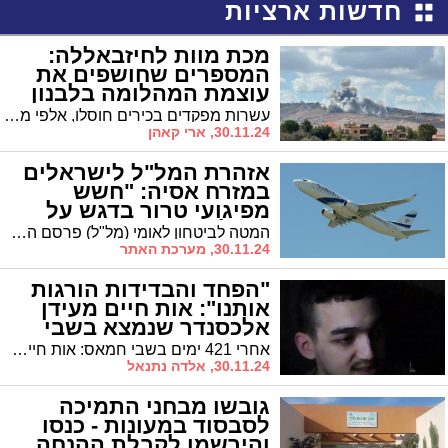
חדשות ארציות
מכת מוות לחיזבאללה:
המספרים שחושפים את
עוצמת המהלומה בלבנון
(וידאו)
עשרות מפקדים בכירים חוסלו, אלפי מטרות הושמדו ומאות אלפי פריטי לחימה הוחרמו: כך הפך צה"ל את חיזבאללה מארגון טרור חזק לגוף פצוע ומדמם. הנתונים המלאים נחשפים לראשונה
30.11.24, ארי קאהן
אזהרת המל"ל לישראלים
במזרח אסיה: "חשש
מפיגועי טרור בדגש על
תאילנד"
המטה לביטחון לאומי (מל"ל) פרסם הערב (מוצ"ש) אזהרה חמורה לישראלים השוהים במזרח אסיה, בדגש על תאילנד, בעקבות מידע מודיעיני על כוונות לפגיעה בישראלים באזור.
30.11.24, מערכת האתר
"הפחד והבדידות הורגות
אותנו": אות חיים מעידן
אלכסנדר שנמצא בשבי
החמאס (וידאו)
אחרי 421 ימים בשבי חמאס: אות חיים מעידן אלכסנדר. חמאס פרסם הערב סרטון טרור פסיכולוגי שבו נראה החטוף עידן אלכסנדר. עידן מספר כי הוא בשבי יותר מ-420 יום
30.11.24, אלדה נתנאל
גובשו מבחני התמיכה
לסבסוד במעונות - כנסו
והירשמו לקבלת ההנחה