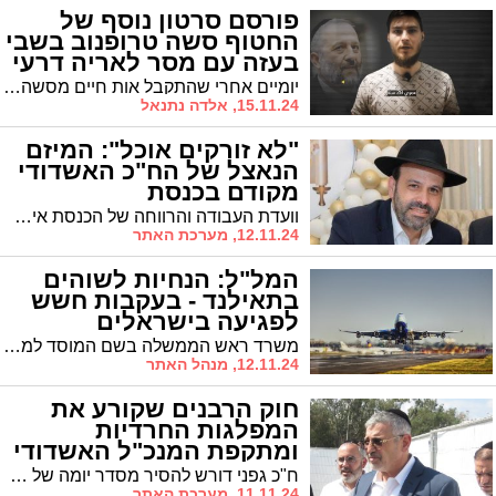
פורסם סרטון נוסף של
החטוף סשה טרופנוב בשבי
בעזה עם מסר לאריה דרעי
יומיים אחרי שהתקבל אות חיים מסשה טרופונוב החטוף כבר 406 ימים בשבי בעזה שוב הגי'אד האלסלמי מפרסם סרטון כשברקע תמונתו של אריה דרעי ומסר עבורו
15.11.24, אלדה נתנאל
"לא זורקים אוכל": המיזם
הנאצל של הח"כ האשדודי
מקודם בכנסת
וועדת העבודה והרווחה של הכנסת אישרה את הצעת החוק לפיה גופים ציבוריים יחויבו לתרום מזון עודף לעמותות - לקריאה שניה ושלישית. מציע החוק, הח"כ מאשדוד הרב ינון אזולאי: "אולי זה יוציא עוד אדם או משפחה אחת ממעגל העוני ויחזק את הערך לפיו לא זורקים אוכל"
12.11.24, מערכת האתר
המל"ל: הנחיות לשוהים
בתאילנד - בעקבות חשש
לפגיעה בישראלים
משרד ראש הממשלה בשם המוסד למודיעין ולתפקידים מיוחדים והמטה לביטחון לאומי, קוראים לישראלים השוהים בתאילנד לנקוט משנה זהירות ולהמנע מהגעה לאירועים המוניים, בעקבות מידע עדכני על כוונה לפגוע בישראלים
12.11.24, מנהל האתר
חוק הרבנים שקורע את
המפלגות החרדיות
ומתקפת המנכ"ל האשדודי
ח"כ גפני דורש להסיר מסדר יומה של מליאת הכנסת את 'חוק הרבנים' של ש"ס ולאחר שזו הביעה במהלך השבוע האחרון הסתייגות מחוק המעונות וחוק הגיוס לא מקודם. מנכ"ל המשרד לשירותי דת מאשדוד יהודה אבידן תקף בחריפות
11.11.24, מערכת האתר