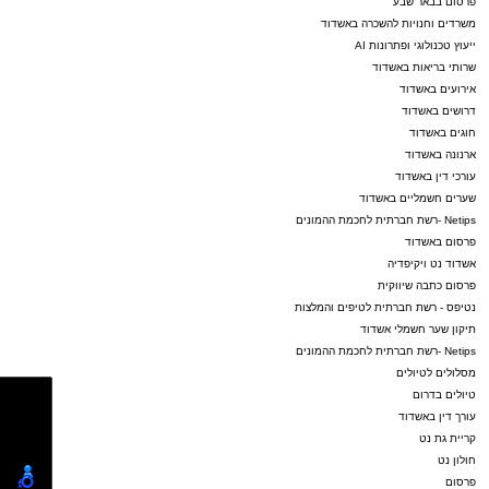
פרסום בבאר שבע
משרדים וחנויות להשכרה באשדוד
ייעוץ טכנולוגי ופתרונות AI
שרותי בריאות באשדוד
אירועים באשדוד
דרושים באשדוד
חוגים באשדוד
ארנונה באשדוד
עורכי דין באשדוד
שערים חשמליים באשדוד
Netips -רשת חברתית לחכמת ההמונים
פרסום באשדוד
אשדוד נט ויקיפדיה
פרסום כתבה שיווקית
נטיפס - רשת חברתית לטיפים והמלצות
תיקון שער חשמלי אשדוד
Netips -רשת חברתית לחכמת ההמונים
מסלולים לטיולים
טיולים בדרום
עורך דין באשדוד
קריית גת נט
חולון נט
פרסום