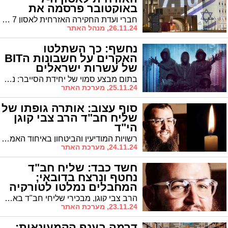
באוקטובר פרסמה את
מסקנותיה
חברי ועדת החקירה האזרחית לאסון 7 באוקטובר פרסמו את מסקנותיהם בדוח בו קבעו חברי הוועדה כי הממשלה כשלה בשמירה על ביטחונם של אזרחי ישראל, וכי מדובר באחריות ישירה של כל שרי הממשלה ושל ראש הממשלה בנימין נתניהו, כמו גם של קודמיו בתפקיד נפתלי בנט ויאיר לפיד
26.11.24, מנהל האתר
נחשף: כך השתלטו
האקרים על חשבונות הBIT
של עשרות ישראלים
בתום מבצע סמוי של יחידת הסייבר: נלכדו נוכלים שהשתלטו על חשבונות BIT של עשרות ישראלים
25.11.24, מערכת האתר
סוף עצוב: אותרה גופתו של
שליח חב"ד הרב צבי קוגן
הי"ד
רשויות המודיעין והביטחון באיחוד האמירויות איתרו הבוקר את גופתו של שליח חב"ד הרב צבי קוגן הנעדר מיום חמישי. הוא נרצח בידי אוזבקים בשליחות איראן
24.11.24, מערכת האתר
חשד כבד: שליח חב"ד
נחטף ונרצח בדובאי;
המחבלים נמלטו לטורקיה
הרב צבי קוגן, מבכירי שליחי חב"ד באבו דאבי ועוזרו של הרב הראשי לוי יצחק דוכמן, נעלם ללא עקבות. חשש כבד מתגבר כי נפל קורבן למעשה טרור. הנעדר נראה לאחרונה ביום חמישי בצהריים. המוסד: "נפתחה חקירה עצימה במדינה"
23.11.24, מערכת האתר
דרמה בענף הקמעונאות: