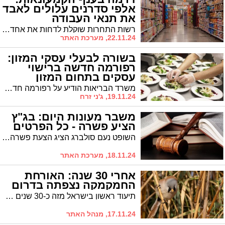
אלפי סדרנים עלולים לאבד
את תנאי העבודה
המשופרים
רשות התחרות שוקלת לדחות את אחד המהלכים המשמעותיים ביותר בשוק הקמעונאות - העברת האחריות לסידור המדפים מהספקים הגדולים לרשתות השיווק. הסיבה: מרד הסדרנים שמסרבים לוותר על תנאי העבודה המשופרים שלהם
22.11.24, מערכת האתר
בשורה לבעלי עסקי המזון:
רפורמה חדשה ברישוי
עסקים בתחום המזון
משרד הבריאות הודיע על רפורמה חדשה ברישוי עסקים בתחום המזון. הרפורמה תיכנס לתוקף החל משנת 2025, ותכלול הקלות משמעותיות לבעלי העסקים בתחום המזון
19.11.24, ג'ני זרח
משבר מעונות היום: בג"ץ
הציע פשרה - כל הפרטים
השופט נעם סולברג הציג הצעת פשרה לפיה "שר העבודה יפרסם תבחינים לכלל האוכלוסייה תוך חודש, בהתאם להנחיות של היועצת המשפטית לממשלה... במקביל, תקופת מעבר נוספת של עוד שלושה חודשים לאותם תלמידים במוסדות התורניים"
18.11.24, מערכת האתר
אחרי 30 שנה: האורחת
החמקמקה נצפתה בדרום
תיעוד ראשון בישראל מזה כ-30 שנים של שפמתן, ציפור שיר חמקמקה וצבעונית שנעלמה זה מכבר מנופי ארצנו
17.11.24, מנהל האתר