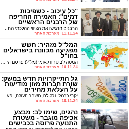
"כל עיכוב - כשפיכות
דמים": האמירה החריפה
של הרבנים הראשיים
הרבנים הדגישו את הציווי ההלכתי החמור להשבת החטופים, באומרם: "כל רגע שמאחר לפדות השבויים, במקום בו אפשר להקדים, הוי כאילו שופך דמים"
11.11.24, מערכת האתר
המל"ל מזהיר: חשש
מפגיעה מכוונת בישראלים
בחו"ל
המטה לביטחון לאומי (מל"ל) פרסם היום (ראשון) אזהרה חמורה לישראלים השוהים בחו"ל, על רקע התגברות האיומים מצד פעילים פרו-פלסטינים ותומכי טרור
10.11.24, מערכת האתר
גל התייקרויות חדש במשק:
שורת חברות מזון מודיעות
על העלאת מחירים
יקבי כרמל, נסטלה, השחר העולה, יפאורה ומי עדן מצטרפות לגל התייקרויות חדש במשק הישראלי.
10.11.24, מערכת האתר
נהגים, שימו לב: מבצע
אכיפה מוגבר - משטרת
התנועה פרוסה בכבישים