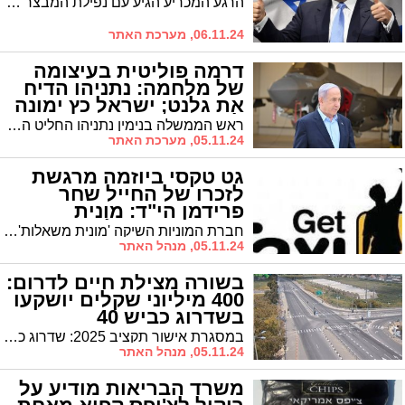
הרגע המכריע הגיע עם נפילת המבצר הדמוקרטי בפנסילבניה, שהעניקה לטראמפ 19 אלקטורים קריטיים. בהמשך הלילה הדרמטי נפלו לידיו גם ג'ורג'יה וצפון קרוליינה וויסקונסין. הרפובליקנים השלימו מהפך גם בסנאט וצפויים לשמור על הרוב שלהם בבית הנבחרים - מה שיעניק למפלגה שליטה מלאה בשלוש זרועות השלטון לפחות בשנתיים הקרובות
06.11.24, מערכת האתר
דרמה פוליטית בעיצומה
של מלחמה: נתניהו הדיח
את גלנט; ישראל כץ ימונה
לשר הביטחון
ראש הממשלה בנימין נתניהו החליט הערב להדיח את שר הביטחון יואב גלנט מתפקידו. על פי ההודעה, השר ישראל כץ יתמנה לתפקיד שר הביטחון. השר גדעון סער ימונה לשר החוץ
05.11.24, מערכת האתר
גט טקסי ביוזמה מרגשת
לזכרו של החייל שחר
פרידמן הי"ד: מונית
שתגשים משאלות
חברת המוניות השיקה 'מונית משאלות' שתסייע להגשמת חלומות של חולים
05.11.24, מנהל האתר
בשורה מצילת חיים לדרום:
400 מיליוני שקלים יושקעו
בשדרוג כביש 40
במסגרת אישור תקציב 2025: שדרוג כביש 40 יוצא לביצוע בעלות של יותר מ-400 מיליון שקלים
05.11.24, מנהל האתר
משרד הבריאות מודיע על