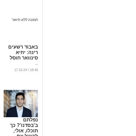
בליל שבת
...
באבוד רשעים
רינה: יחיא
סינוואר חוסל
...
18:49 / 17.10.24
נפלתם
ב'בסדנו'? כך
תוכלו, אולי,