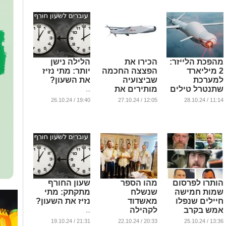
...
מהפכת הלייזר:
הכירו את
הלילה נישן
2 מיליארד
הפצצה החכמה
יותר: מתי נזיז
למערכת
שביצועיה
את השעון?
שתנטרל טילים
מותירים את
...
בשניות ותמנע
העולם פעור פה
19:40 / 26.10.24
12:05 / 27.10.24
11:14 / 28.10.24
אזעקות
...
...
הותרו לפרסום
מהו הספר
שעון החורף
שמות חמישה
שנשלח
מתקתק: מתי
חיילים שנפלו
מאשדוד
נזיז את השעון?
אמש בקרב
לקהילה
...
בלבנון
האיראנית?
21:31 / 19.10.24
20:33 / 22.10.24
13:36 / 25.10.24