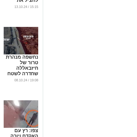
להציל את
כספכם
15:15 / 13.10.24
...
נחשפה מנהרת
טרור של
חיזבאללה
שחדרה לשטח
ישראל (וידאו)
19:08 / 08.10.24
...
צפו: רץ עם
האקדח ויורה