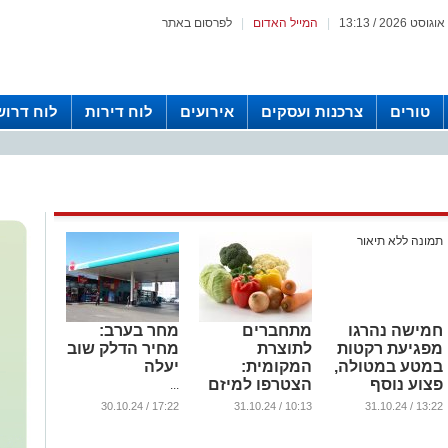
|
המייל האדום
|
לפרסום באתר
טורים
צרכנות ועסקים
אירועים
לוח דירות
לוח דרוש
חמישה נהרגו
מתחברים
מחר בערב:
מפגיעת רקטות
לתוצרת
מחיר הדלק שוב
במטע במטולה,
המקומית:
יעלה
פצוע נוסף
הצטרפו למיזם
...
במצב קשה
'הענתיות'
17:22 / 30.10.24
10:13 / 31.10.24
13:22 / 31.10.24
ותמכו בחקלאי
...
הדרום והערבה