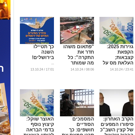
(וידאו)
...
...
גזירות 2025:
"פתאום משהו
כך תטיילו
הקפאת
חדר את
השנה
קצבאות;
התקרה": כל
בירושלים!
העלאת מס על
מה שמותר
...
הכנסות
לספר על אסון
17:01 / 13.10.24
08:06 / 14.10.24
23:41 / 14.10.24
ממקרקעין
הכטב"ם בבסיס
גולני
...
...
הקרב האחרון:
המסמכים
האוצר שוקל:
סיפורו המפעים
הסודיים
קיצוץ נוסף
של קצין השב"כ
חושפים: כך
בדמי הבראה