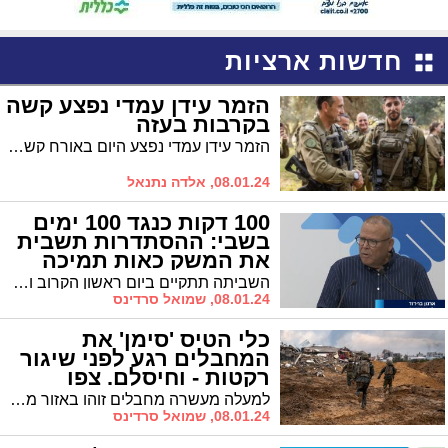
חדשות ארציות
הזמר עידן עמדי נפצע קשה
בקרבות בעזה
הזמר עידן עמדי נפצע היום באורח קשה בקרבות ברצועת עזה מירי נ"ט. משפחתו מבקשת להתפלל לרפואתו. שמו לתפילה: עידן בן טובה לרפואה שלימה
08.01.24, אלדה נתנאל
100 דקות כנגד 100 ימים
בשבי: ההסתדרות תשבית
את המשק כאות תמיכה
בהשבת החטופים
השביתה תתקיים ביום ראשון הקרוב ותימשך 100 דקות, כמספר הימים שבהם מוחזקים החטופות והחטופים בידי חמאס ברצועת עזה. יו"ר ההסתדרות, ארנון בר דוד: "אני רואה חובה אישית, לאומית ומוסרית להשאיר על סדר היום את המאבק להשבת בנינו ובנותינו"
08.01.24, שמואל סרדינס
כלי הטיס 'סימן' את
המחבלים רגע לפני שיגור
רקטות - וחיסלם. צפו
בתיעוד (וידאו)
למעלה מעשרה מחבלים זוהו באזור משגרי רקטות בחאן יונס על ידי כוחות יחידת מגלן הפועלים בגזרה. באמצעות הכוונת כלי טיס מאויש מרחוק, הם חוסלו. צפו בתיעוד
08.01.24, שמואל סרדינס