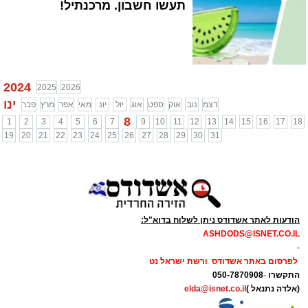
תעשו חשבון. מרכנתיל!
2024
2025
2026
ינו
דצמ
נוב
אוק
ספט
אוג
יול
יונ
מאי
אפר
מרץ
פבר
8
1
2
3
4
5
6
7
9
10
11
12
13
14
15
16
17
18
19
20
21
22
23
24
25
26
27
28
29
30
31
הודעות לאתר אשדודס ניתן לשלוח בדוא"ל:
ASHDODS@ISNET.CO.IL
-
לפרסום באתר אשדודס ורשת ישראל נט
התקשרו
-
050-7870908
(אלדה נתנאל )
elda@isnet.co.il