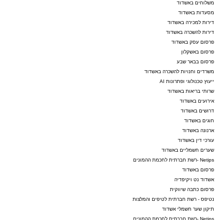
משלוחים באשדוד
מסעדות באשדוד
דירות למכירה באשדוד
דירות להשכרה באשדוד
פרסום עסק באשדוד
פרסום באשקלון
פרסום בבאר שבע
משרדים וחנויות להשכרה באשדוד
ייעוץ טכנולוגי ופתרונות AI
שרותי בריאות באשדוד
אירועים באשדוד
דרושים באשדוד
חוגים באשדוד
ארנונה באשדוד
עורכי דין באשדוד
שערים חשמליים באשדוד
Netips -רשת חברתית לחכמת ההמונים
פרסום באשדוד
אשדוד נט ויקיפדיה
פרסום כתבה שיווקית
נטיפס - רשת חברתית לטיפים והמלצות
תיקון שער חשמלי אשדוד
Netips -רשת חברתית לחכמת ההמונים