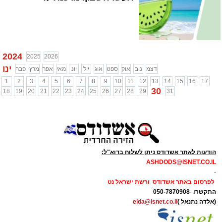
2024
2025
2026
ינו
דצמ
נוב
אוק
ספט
אוג
יול
יונ
מאי
אפר
מרץ
פבר
1
2
3
4
5
6
7
8
9
10
11
12
13
14
15
16
17
30
18
19
20
21
22
23
24
25
26
27
28
29
31
הודעות לאתר אשדודס ניתן לשלוח בדוא"ל:
ASHDODS@ISNET.CO.IL
-
לפרסום באתר אשדודס ורשת ישראל נט
התקשרו
-
050-7870908
(אלדה נתנאל )
elda@isnet.co.il