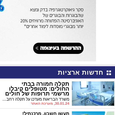
חדשות ארציות
תקלה חמורה בבתי
החולים: מטופלים קיבלו
מרשמי תרופות של חולים
אחרים
משרד הבריאות מעדכן על תקלה רחבת היקף במערכת המחשבים שמשרתת את בתי החולים הממשלתיים. על פי ההערכות עשרות קיבלו מרשמי תרופות שגויים - אך ייתכן שההיקף רחב הרבה יותר: "לא ברור אם מדובר בפריצת סייבר, אך זה נמצא בבדיקה"
30.01.24, מערכת האתר
תעשו חשבון. מרכנתיל!