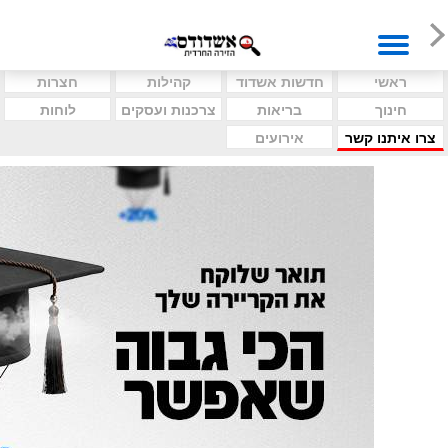
ראשי
חדשות אשדוד
קהילות
חצרות
חינוך
בריאות
צרכנות ועסקים
לוחות
צרו איתנו קשר
אירועים