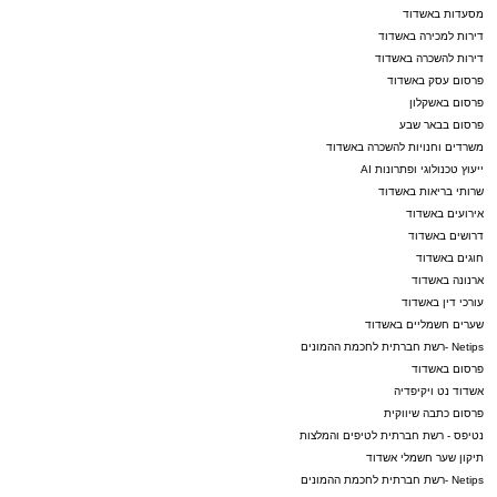
מסעדות באשדוד
דירות למכירה באשדוד
דירות להשכרה באשדוד
פרסום עסק באשדוד
פרסום באשקלון
פרסום בבאר שבע
משרדים וחנויות להשכרה באשדוד
ייעוץ טכנולוגי ופתרונות AI
שרותי בריאות באשדוד
אירועים באשדוד
דרושים באשדוד
חוגים באשדוד
ארנונה באשדוד
עורכי דין באשדוד
שערים חשמליים באשדוד
Netips -רשת חברתית לחכמת ההמונים
פרסום באשדוד
אשדוד נט ויקיפדיה
פרסום כתבה שיווקית
נטיפס - רשת חברתית לטיפים והמלצות
תיקון שער חשמלי אשדוד
Netips -רשת חברתית לחכמת ההמונים