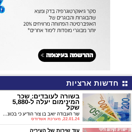
חדשות ארציות
בשורה לעובדים: שכר
המינימום יעלה ל-5,880
שקל
שר העבודה יואב בן צור הודיע כי בכוונתו להעלות את שכר המינימום ב-5.7% ל-5,880 שקל מאפריל הקרוב. "יוקר המחיה מאמיר לשחקים ואנחנו חייבים להתאים את משכורתם של העובדים בהתאם"
22.01.24, מערכת אשדודס
עוד שירות של העיריה