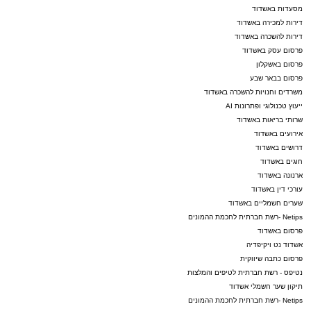
מסעדות באשדוד
דירות למכירה באשדוד
דירות להשכרה באשדוד
פרסום עסק באשדוד
פרסום באשקלון
פרסום בבאר שבע
משרדים וחנויות להשכרה באשדוד
ייעוץ טכנולוגי ופתרונות AI
שרותי בריאות באשדוד
אירועים באשדוד
דרושים באשדוד
חוגים באשדוד
ארנונה באשדוד
עורכי דין באשדוד
שערים חשמליים באשדוד
Netips -רשת חברתית לחכמת ההמונים
פרסום באשדוד
אשדוד נט ויקיפדיה
פרסום כתבה שיווקית
נטיפס - רשת חברתית לטיפים והמלצות
תיקון שער חשמלי אשדוד
Netips -רשת חברתית לחכמת ההמונים