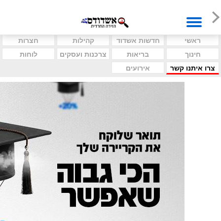
ראשי
חדשות אשדוד
קהילות
חצרות
חינוך
בריאות
צרכנות ועסקים
לוחות
צרו איתנו קשר
אירועים