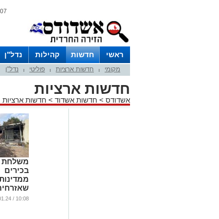
07 אוגוסט 2026 / 02:35
ראשי
חדשות
קהילות
נדל"ן
מקומי
חדשות ארציות
פוליטי
נדל"ן
|
|
|
חדשות ארציות
אשדודס
>
חדשות אשדוד
>
חדשות ארציות
משלחת ת
בכירים
ממדינות
שאזרחיה
נרצחו או
10:08 / 21.01.24
תבקר בי
...