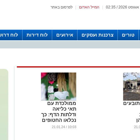
|
המייל האדום
|
לפרסום באתר
טורים
צרכנות ועסקים
אירועים
לוח דירות
לוח דרוש
ובעים
ממולכדת עם
תאי כליאה
ודלתות הדף: כך
ן
נכלאו החטופים
 נחטפו
בעומק האדמה
10:03 / 21.01.24
שראל
(וידאו)
...