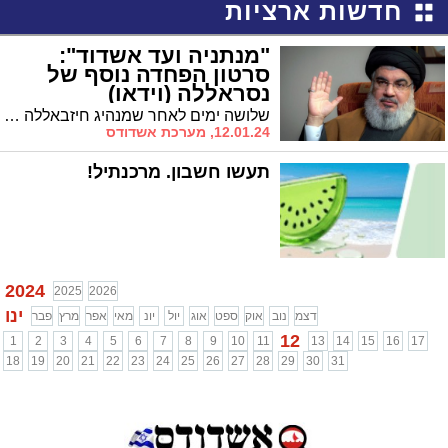
חדשות ארציות
"מנתניה ועד אשדוד":
סרטון הפחדה נוסף של
נסראללה (וידאו)
שלושה ימים לאחר שמנהיג חיזבאללה חסן נסראללה איים בעשרות טילים מדויקים לעבר יעדים רגישים באשדוד, ארגון הטרור מפרסם סרטון חדש תחת הכותרת "מנתניה ועד אשדוד". צפו
12.01.24, מערכת אשדודס
תעשו חשבון. מרכנתיל!
2024
2025
2026
ינו
דצמ
נוב
אוק
ספט
אוג
יול
יונ
מאי
אפר
מרץ
פבר
12
1
2
3
4
5
6
7
8
9
10
11
13
14
15
16
17
18
19
20
21
22
23
24
25
26
27
28
29
30
31