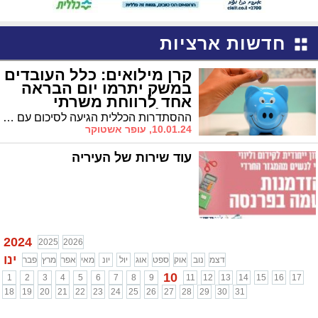
חדשות ארציות
קרן מילואים: כלל העובדים
במשק יתרמו יום הבראה
אחד לרווחת משרתי
המילואים
ההסתדרות הכללית הגיעה לסיכום עם האוצר על שכר המינימום, שיעלה כמתוכנן בחודש אפריל, כמו כן קרנות הפנסיה וההשתלמות לא ייפגעו - עוד בסיכומים, נקבע כי כלל העובדים במשק יתרמו יום הבראה אחד לטובת קרן מילואים
10.01.24, עופר אשטוקר
עוד שירות של העיריה
2024
2025
2026
ינו
דצמ
נוב
אוק
ספט
אוג
יול
יונ
מאי
אפר
מרץ
פבר
10
1
2
3
4
5
6
7
8
9
11
12
13
14
15
16
17
18
19
20
21
22
23
24
25
26
27
28
29
30
31