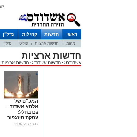
07 אוגוסט 2026 / 14:01
ראשי
חדשות
קהילות
נדל"ן
מקומי
חדשות ארציות
פוליטי
נדל"ן
|
|
|
חדשות ארציות
אשדודס
>
חדשות אשדוד
>
חדשות ארציות
המכ"ם של
אלתא אשדוד -
גם בחלל:
עסקת סינגפור
שהניבה לתע"ש
13:47 / 31.07.23
200 מיליון דולר
(וידאו)