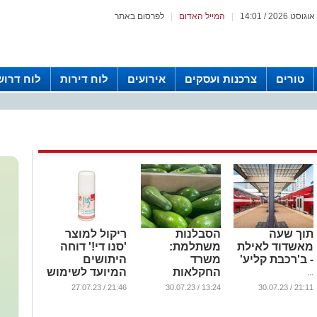
|
המייל האדום
|
לפרסום באתר
טורים
צרכנות ועסקים
אירועים
לוח דירות
לוח דרוש
תוך שעה
הסבלנות
ריקול למוצר
מאשדוד לאילת
משתלמת:
'סנו די!' דוחה
- ב'רכבת קליע'
משרד
היתושים
החקלאות
המיועד לשימוש
...
ממליץ להמתין
תינוקות וילדים
21:46 / 27.07.23
13:24 / 30.07.23
21:11 / 30.07.23
עם קניית
...
אבוקדו מזן