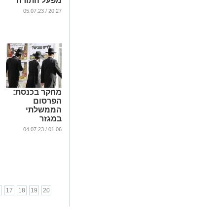
מפעל התורה
העולמי 'שיננא'
20:27 / 05.07.23
...
מחקר בכנסת:
הפרסום
הממשלתי
במגזר
החרדי-4%
01:06 / 04.07.23
בלבד
...
6
17
18
19
20