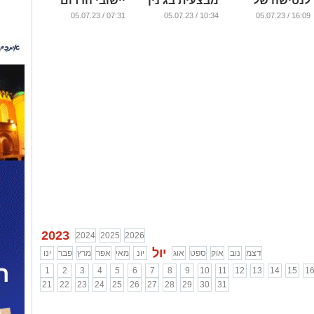
לנטישה של
מבצעית בג'נין
יישובי הדרום
הצוותים"
...
...
07:31 / 05.07.23
10:34 / 05.07.23
16:09 / 05.07.23
...
2023
2024
2025
2026
יול
דצמ
נוב
אוק
ספט
אוג
יונ
מאי
אפר
מרץ
פבר
ינו
1
2
3
4
5
6
7
8
9
10
11
12
13
14
15
1
21
22
23
24
25
26
27
28
29
30
31