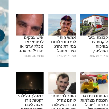
המתעללת
עסקיהם"
...
...
קבוצת 'ביג'
אמש הותר
איש עסקים
לוקחת צד
לפרסום: לוחם
לגיטימי או
בוויכוח
בסיירת נהרג
נוכל? ערבי או
הפוליטי;
מירי מחבל
יהודי? מי אתה
מאיימת לשבות
במהלך פעילות
צ'רלי אלמקייס
19:13 / 06.07.23
10:28 / 07.07.23
10:36 / 09.07.23
ביום שלישי
מבצעית
מאשדוד
...
...
...
ההסתדרות נגד
הותר לפרסום:
במהלך הלילה:
הכנסת מצלמות
לוחם צה"ל
רקטות נורו
בגנים: "יוביל
נהרג בפעילות
מעזה לעבר