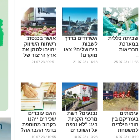
"גליל"
...
שביתה כללית
אשדודים בדרך
אושר בכנסת:
במערכת
לשבות
רשתות השיווק
הבריאות
בירושלים? צאו
יחויבו לסמן את
מוקדם!
ארץ הייצור של
...
תוצרת חקלאית
...
09:51 / 21.07.23
16:18 / 21.07.23
11:55 / 25.07.23
...
עימותים
נכנעים? רשת
האם עובדים
בעזריקם בין
מרכזי הקניות
שכירים ייהנו
הורי הילדים
ביג: "לא נכפה
בקרוב מתוספת
למשפחת
על השוכרים
בדמי ההבראה?
הגננת
לסגור את
...
10:55 / 10.07.23
13:28 / 10.07.23
10:19 / 16.07.23